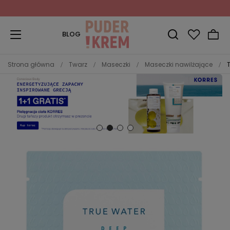
Zapisz się do Newslettera
i odbierz 10% rabatu!
BLOG
Strona główna
Twarz
Maseczki
Maseczki nawilżające