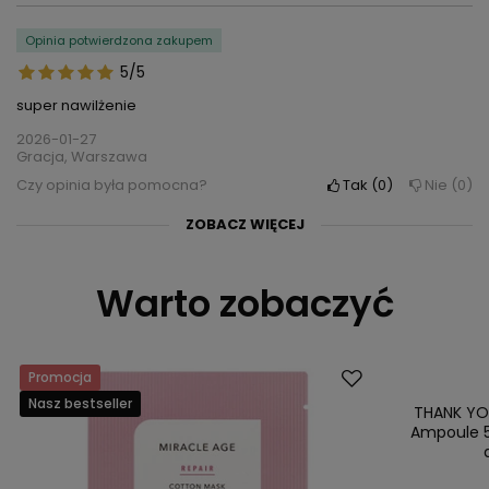
Opinia potwierdzona zakupem
5/5
super nawilżenie
2026-01-27
Gracja, Warszawa
Czy opinia była pomocna?
Tak
0
Nie
0
ZOBACZ WIĘCEJ
Opinia potwierdzona zakupem
Opinia potwierdzona zakupem
Opinia potwierdzona zakupem
Opinia potwierdzona zakupem
Opinia potwierdzona zakupem
Opinia potwierdzona zakupem
Opinia potwierdzona zakupem
Opinia potwierdzona zakupem
Opinia potwierdzona zakupem
Opinia potwierdzona zakupem
Opinia potwierdzona zakupem
Opinia potwierdzona zakupem
Opinia potwierdzona zakupem
5/5
5/5
5/5
5/5
5/5
5/5
5/5
5/5
5/5
5/5
5/5
5/5
5/5
Warto zobaczyć
Maska świetna. Bardzo pięknie nawilża skórę.
Polecam
Super produkt
Polecam
Super
skóra jest po aplikacji napita co od razu jest widoczne!
Bardzo fajne maski ,Polecam
Bardzo nawilżająca. Napewno skorzystam jeszcze raz.
Polubiliśmy się, nie szczypie w oczy za co duży plus
Rewelacja
Super nawilża
Bardzo mocno nasączona maska, pozostałość z opakowania
Jeszcze nie stosowałam
wystarcza na deklod, szyje , ręce i ramiona! Wspaniałe nawilża!
2025-09-11
2025-08-11
2025-04-13
2025-03-27
2025-03-21
2025-03-20
2025-03-19
2025-03-19
2025-03-15
2025-03-15
2024-05-20
2024-03-20
Hanna, Toruń
Dorota, Bieleckie Młyny
Agnieszka, Chwaszczyno
Alicja, Rumia
Ewa, Nowy Sącz
Anna, Włocławek
Małgorzata, OŚWIĘCIM
Joanna, Głuchowo
Daria, Giżycko
Ewelina, Biłgoraj
Ewelina, Sobolewo
2024-05-18
Anna, Poznań
Magdalena, Gdańsk
Czy opinia była pomocna?
Czy opinia była pomocna?
Czy opinia była pomocna?
Czy opinia była pomocna?
Czy opinia była pomocna?
Czy opinia była pomocna?
Czy opinia była pomocna?
Czy opinia była pomocna?
Czy opinia była pomocna?
Czy opinia była pomocna?
Czy opinia była pomocna?
Czy opinia była pomocna?
Tak
Tak
Tak
Tak
Tak
Tak
Tak
Tak
Tak
Tak
Tak
Tak
0
0
0
0
1
1
1
1
1
1
1
0
Nie
Nie
Nie
Nie
Nie
Nie
Nie
Nie
Nie
Nie
Nie
Nie
0
0
0
0
0
0
0
0
0
0
0
1
Promocja
Promocja
Czy opinia była pomocna?
Tak
1
Nie
0
Nasz bestseller
THANK YO
Ampoule 5