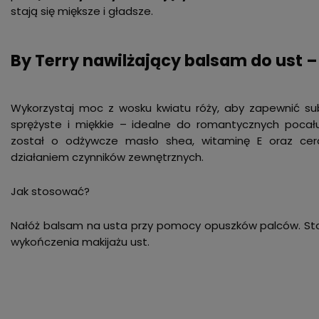
stają się miększe i gładsze.
By Terry nawilżający balsam do ust 
Wykorzystaj moc z wosku kwiatu róży, aby zapewnić su
sprężyste i miękkie – idealne do romantycznych poca
został o odżywcze masło shea, witaminę E oraz cera
działaniem czynników zewnętrznych.
Jak stosować?
Nałóż balsam na usta przy pomocy opuszków palców. Stos
wykończenia makijażu ust.