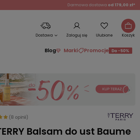
Darmowa dostawa
od 179,00 zł*
Dostawa
Zaloguj się
Ulubione
Koszyk
Blog
Marki
Promocje
(
8 opinii
)
TERRY Balsam do ust Baume