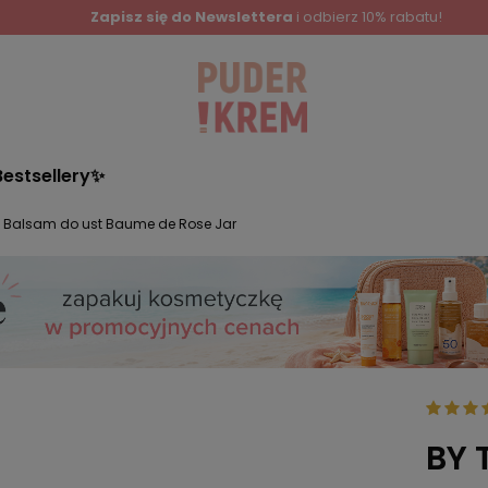
Zapisz się do Newslettera
i odbierz 10% rabatu!
Bestsellery✨
Y Balsam do ust Baume de Rose Jar
BY 