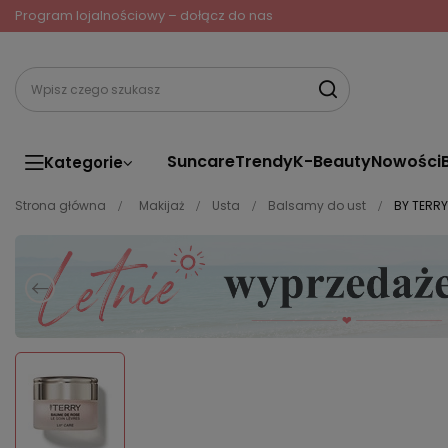
Program lojalnościowy – dołącz do nas
Suncare
Trendy
K-Beauty
Nowości
Kategorie
Strona główna
Makijaż
Usta
Balsamy do ust
BY TERR