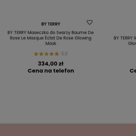
Dostawa za 0 zł
BY TERRY
BY TERRY Maseczka do twarzy Baume De
Rose Le Masque Éclat De Rose Glowing
BY TERRY 
Mask
Glo
5.0
334,00 zł
Cena na telefon
Ce