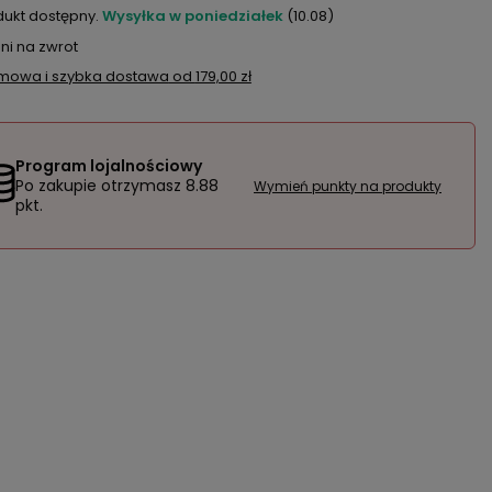
dukt dostępny
Wysyłka
w poniedziałek
(10.08)
ni na zwrot
mowa i szybka dostawa
od
179,00 zł
Program lojalnościowy
Po zakupie otrzymasz
8.88
Wymień punkty na produkty
pkt.