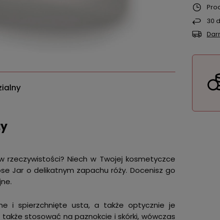
Pro
30
d
Dar
ialny
ży
 w rzeczywistości? Niech w Twojej kosmetyczce
se Jar o delikatnym zapachu róży. Docenisz go
jne.
i spierzchnięte usta, a także optycznie je
także stosować na paznokcie i skórki, wówczas