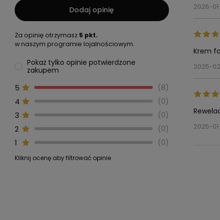
2026-01
Dodaj opinię
Za opinię otrzymasz
5 pkt.
w naszym programie lojalnościowym.
Krem faj
Pokaż tylko opinie potwierdzone
2025-02
zakupem
5
8
4
0
Rewelac
3
0
2025-01
2
0
1
0
Kliknij ocenę aby filtrować opinie
Rewelac
To mase
Balsam, 
Super p
By Terr
polecam
2024-0
2023-0
2023-01
2022-12
2023-10