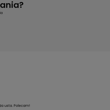
tania?
ia
ża usta. Polecam!