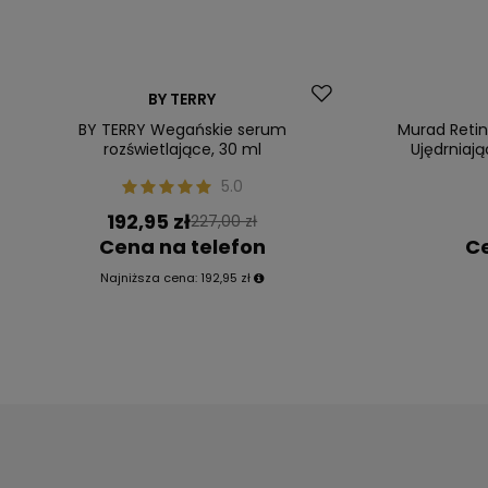
Dostawa za 0 zł
Dostawa za 0
BY TERRY
Okazja
Nasz bestsel
BY TERRY Wegańskie serum
Murad Retin
Nowość
rozświetlające, 30 ml
Ujędrniają
5.0
192,95 zł
227,00 zł
Cena na telefon
Ce
Najniższa cena:
192,95 zł