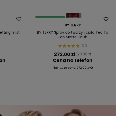
Dostawa za 0 zł
BY TERRY
Okazja
Nasz bestseller
etting mist
BY TERRY Spray do twarzy i ciała Tea To
Tan Matte Finish
5.0
272,00 zł
320,00 zł
fon
Cena na telefon
Najniższa cena:
272,00 zł