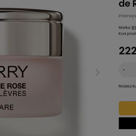
de 
Intensy
Marka
BY
Kod prod
222
-
Możesz ku