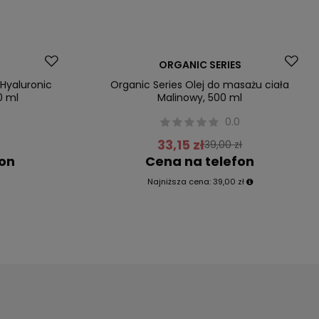
Promocja
ORGANIC SERIES
Nowość
Hyaluronic
Organic Series Olej do masażu ciała
0 ml
Malinowy, 500 ml
0.0
33,15 zł
39,00 zł
fon
Cena na telefon
Najniższa cena:
39,00 zł