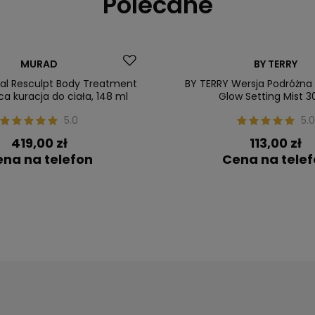
Polecane
 zł
MURAD
BY TERRY
ler
al Resculpt Body Treatment
BY TERRY Wersja Podróżna 
ca kuracja do ciała, 148 ml
Glow Setting Mist 3
5.0
5.0
419,00 zł
113,00 zł
na na telefon
Cena na tele