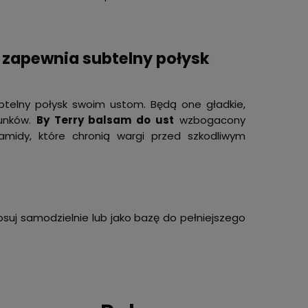
– zapewnia subtelny połysk
btelny połysk swoim ustom. Będą one gładkie,
łunków.
By Terry balsam do ust
wzbogacony
midy, które chronią wargi przed szkodliwym
uj samodzielnie lub jako bazę do pełniejszego