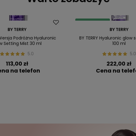
Dostawa za 0 zł
BY TERRY
BY TERRY
Nasz bestseller
Wersja Podróżna Hyaluronic
BY TERRY Hyaluronic glow s
w Setting Mist 30 ml
100 ml
5.0
5.0
113,00 zł
222,00 zł
na na telefon
Cena na tele