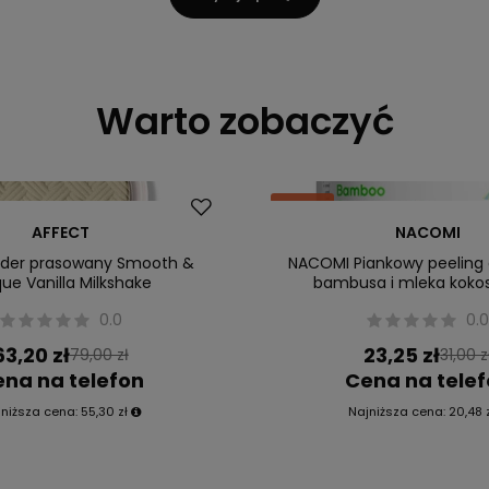
Warto zobaczyć
Okazja
AFFECT
NACOMI
uder prasowany Smooth &
NACOMI Piankowy peeling
que Vanilla Milkshake
bambusa i mleka kok
0.0
0.
63,20 zł
23,25 zł
79,00 zł
31,00 z
na na telefon
Cena na tele
jniższa cena:
55,30 zł
Najniższa cena:
20,48 