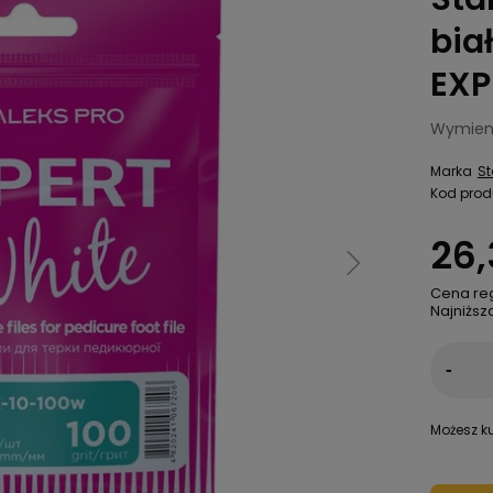
bia
EXPE
Wymienne
Marka
St
Kod prod
26,
Cena re
Najniższ
-
Możesz ku