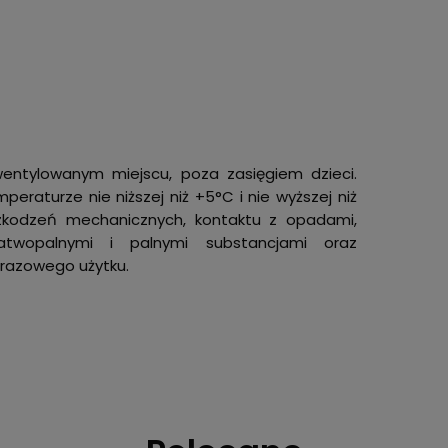
ntylowanym miejscu, poza zasięgiem dzieci.
raturze nie niższej niż +5°C i nie wyższej niż
szkodzeń mechanicznych, kontaktu z opadami,
atwopalnymi i palnymi substancjami oraz
orazowego użytku.