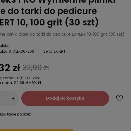
łe do tarki do pedicure
RT 10, 100 grit (30 szt)
 pilniki białe do tarki do pedicure EXPERT 10, 100 grit (30 szt)
aleks
uktu
STALEK067206
Seria
EXPERT
32 zł
32,90 zł
gularna:
32,90 zł
-20%
a cena:
24,68 zł
+6%
Dodaj do koszyka
+
pić także poprzez: