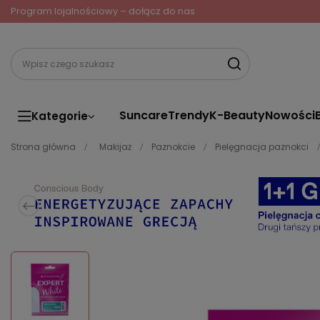
Program lojalnościowy – dołącz do nas
Suncare
Trendy
K-Beauty
Nowości
Kategorie
Strona główna
Makijaż
Paznokcie
Pielęgnacja paznokci