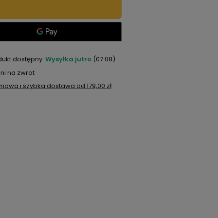
dukt dostępny
Wysyłka
jutro
(07.08)
ni na zwrot
mowa i szybka dostawa
od
179,00 zł