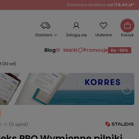
Darmowa dostawa
od 179,00 zł*
Dostawa
Zaloguj się
Ulubione
Koszyk
Blog
Marki
Promocje
 (30 szt)
(
0 opinii
)
leks PRO Wymienne pilniki