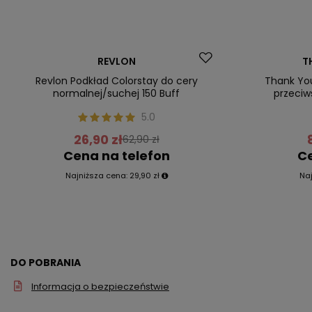
Promocja
Promocja
REVLON
T
Nasz bestseller
Nasz bestsel
Revlon Podkład Colorstay do cery
Thank Yo
normalnej/suchej 150 Buff
przeciw
5.0
26,90 zł
62,90 zł
Cena na telefon
Ce
Najniższa cena:
29,90 zł
Na
DO POBRANIA
Informacja o bezpieczeństwie