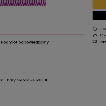
Pro
30
d
Podmiot odpowiedzialny
Dar
ki - bazy metalowej MBE-10.