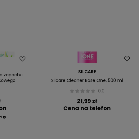
SILCARE
 o zapachu
osowego
Silcare Cleaner Base One, 500 ml
0
0.0
21,99 zł
ł
fon
Cena na telefon
zł