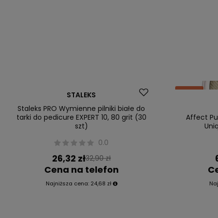
Okazja
Okazja
STALEKS
Staleks PRO Wymienne pilniki białe do
tarki do pedicure EXPERT 10, 80 grit (30
Affect P
szt)
Uni
0.0
26,32 zł
32,90 zł
Cena na telefon
Ce
Najniższa cena:
24,68 zł
Na