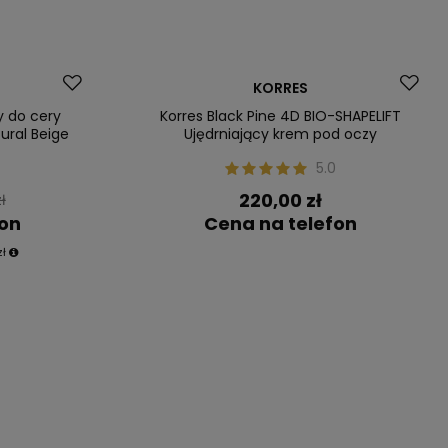
Dostawa za 0 zł
KORRES
Nasz bestseller
y do cery
Korres Black Pine 4D BIO-SHAPELIFT
ural Beige
Ujędrniający krem pod oczy
5.0
220,00 zł
ł
fon
Cena na telefon
zł