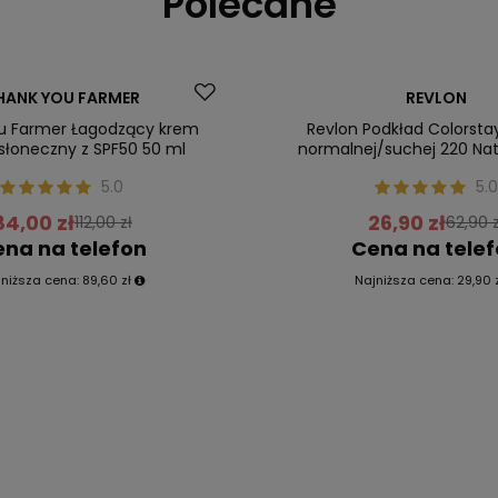
Polecane
Promocja
HANK YOU FARMER
REVLON
ler
Nasz bestseller
u Farmer Łagodzący krem
Revlon Podkład Colorsta
słoneczny z SPF50 50 ml
normalnej/suchej 220 Nat
5.0
5.0
84,00 zł
26,90 zł
112,00 zł
62,90 z
na na telefon
Cena na tele
jniższa cena:
89,60 zł
Najniższa cena:
29,90 