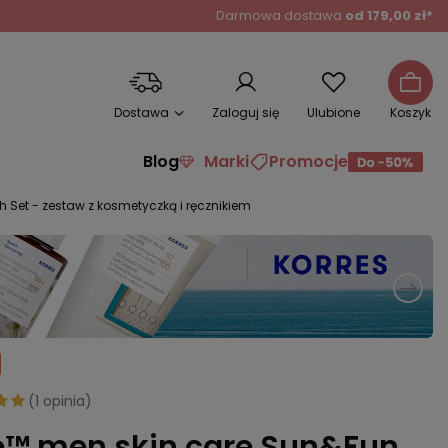
Darmowa dostawa
od 179,00 zł*
Dostawa
Zaloguj się
Ulubione
Koszyk
Blog
Marki
Promocje
 Set - zestaw z kosmetyczką i ręcznikiem
(
1 opinia
)
e™ men skin care Sun&Fun