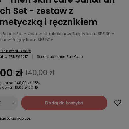
ch Set - zestaw z
metyczką i ręcznikiem
Beach Set - zestaw: ultralekki nawilżający krem SPF 30 +
ki nawilżający krem SPF 50+
ue™ men skin care
uktu
TRUE196217
Seria
true™ men Sun Care
,00 zł
140,00 zł
gularna:
140,00 zł
-15%
a cena:
119,00 zł
0%
Dodaj do koszyka
+
pić także poprzez: