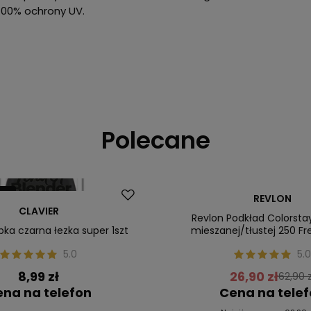
100% ochrony UV.
Polecane
ler
Promocja
REVLON
CLAVIER
Nasz bestseller
Revlon Podkład Colorsta
bka czarna łezka super 1szt
mieszanej/tłustej 250 Fr
5.0
5.0
8,99 zł
26,90 zł
62,90 z
na na telefon
Cena na tele