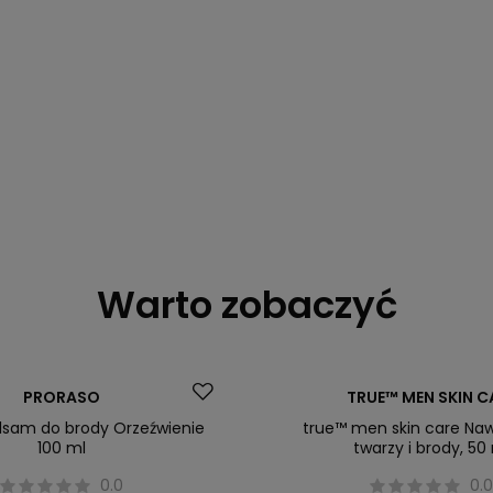
Warto zobaczyć
Okazja
PRORASO
TRUE™ MEN SKIN C
alsam do brody Orzeźwienie
true™ men skin care Naw
100 ml
twarzy i brody, 50
0.0
0.