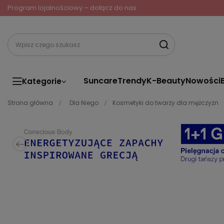
Program lojalnościowy – dołącz do nas
Suncare
Trendy
K-Beauty
Nowości
Kategorie
Strona główna
Dla Niego
Kosmetyki do twarzy dla mężczyzn