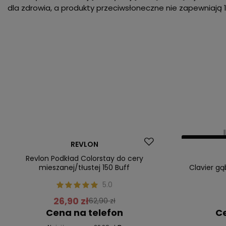
dla zdrowia, a produkty przeciwsłoneczne nie zapewniają 
Promocja
Nasz bestsel
REVLON
Nasz bestseller
Revlon Podkład Colorstay do cery
mieszanej/tłustej 150 Buff
Clavier gą
5.0
26,90 zł
62,90 zł
Cena na telefon
Ce