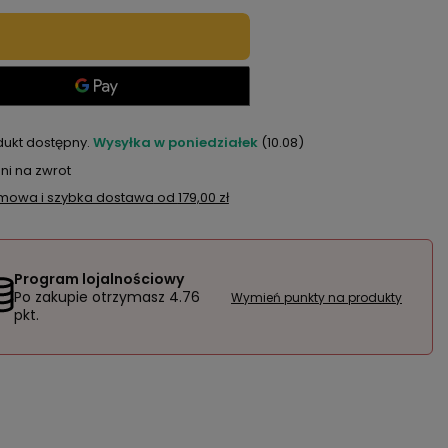
dukt dostępny
Wysyłka
w poniedziałek
(10.08)
ni na zwrot
mowa i szybka dostawa
od
179,00 zł
Program lojalnościowy
Po zakupie otrzymasz
4.76
Wymień punkty na produkty
pkt.