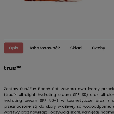
Opis
Jak stosować?
Skład
Cechy
true™
Zestaw Sun&Fun Beach Set zawiera dwa kremy przeciwsł
(true™ ultralight hydrating cream SPF 30) oraz ultrale
hydrating cream SPF 50+) w kosmetyczce wraz z s
przeznaczone są do skóry wrażliwej, są wodoodporne, sz
warstwy oraz nawilżają i odżywiają skórę. Pamiętaj: nad