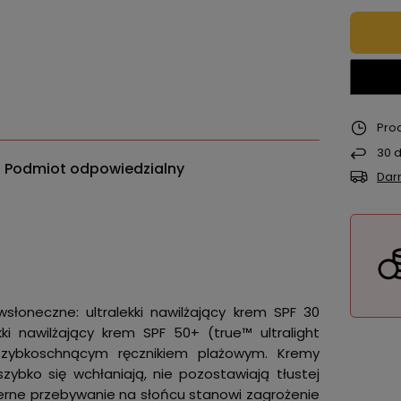
Pro
30
d
Podmiot odpowiedzialny
Dar
oneczne: ultralekki nawilżający krem SPF 30
kki nawilżający krem SPF 50+ (true™ ultralight
zybkoschnącym ręcznikiem plażowym. Kremy
ybko się wchłaniają, nie pozostawiają tłustej
mierne przebywanie na słońcu stanowi zagrożenie