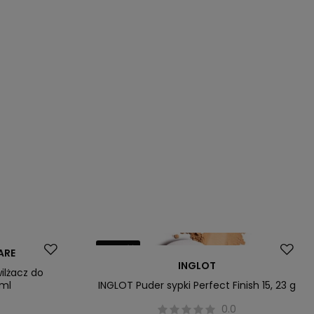
Nowość
ARE
INGLOT
ilżacz do
 ml
INGLOT Puder sypki Perfect Finish 15, 23 g
0
0.0