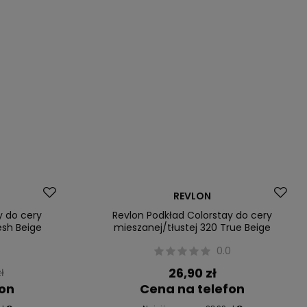
Okazja
REVLON
Nasz bestseller
y do cery
Revlon Podkład Colorstay do cery
esh Beige
mieszanej/tłustej 320 True Beige
0.0
26,90 zł
ł
fon
Cena na telefon