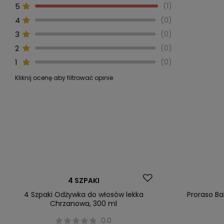
5
1
4
0
3
0
2
0
1
0
Kliknij ocenę aby filtrować opinie
Okazja
4 SZPAKI
Nowość
4 Szpaki Odżywka do włosów lekka
Proraso B
Chrzanowa, 300 ml
0.0