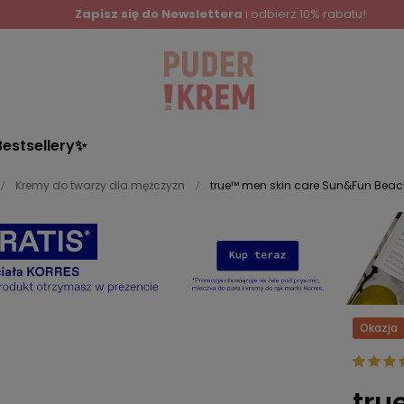
Zapisz się do Newslettera
i odbierz 10% rabatu!
Bestsellery✨
Kremy do twarzy dla mężczyzn
true™ men skin care Sun&Fun Beach
Okazja
tru