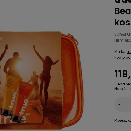
Bea
kos
Sun&Fun 
ultralek
Marka
tr
Kod prod
119
Cena re
Najniższ
-
Możesz ku