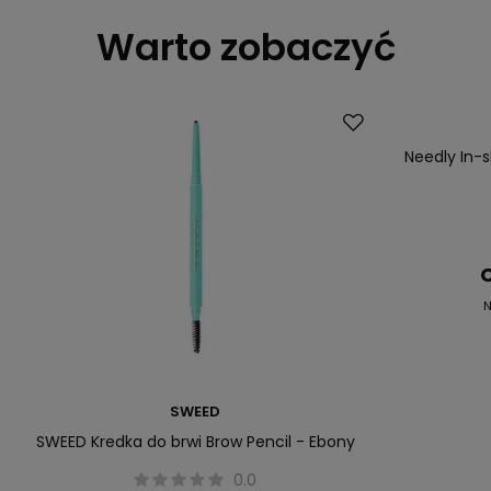
Warto zobaczyć
Okazja
Needly In-
C
N
SWEED
SWEED Kredka do brwi Brow Pencil - Ebony
0.0