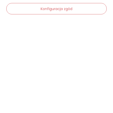
Moje zamówienia
Konfiguracja zgód
Status zamówienia
Śledzenie przesyłki
Chcę zareklamować produkt
-
Dodaj do koszyka
+
Chcę zwrócić produkt
Chcę wymienić towar
Kontakt
Moje konto
Regulaminy
Dane kontaktowe