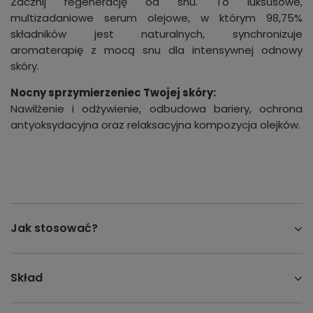
Zacznij regenerację od snu. To luksusowe,
multizadaniowe serum olejowe, w którym 98,75%
składników jest naturalnych, synchronizuje
aromaterapię z mocą snu dla intensywnej odnowy
skóry.
Nocny sprzymierzeniec Twojej skóry:
Nawilżenie i odżywienie, odbudowa bariery, ochrona
antyoksydacyjna oraz relaksacyjna kompozycja olejków.
Jak stosować?
Skład