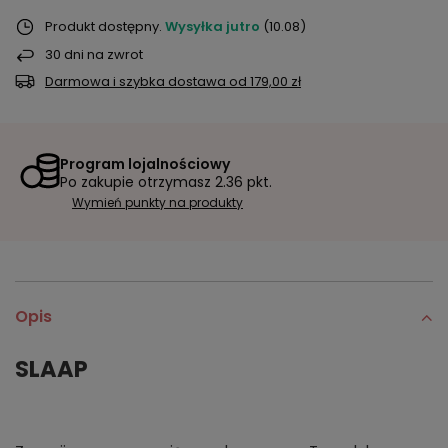
Produkt dostępny
Wysyłka
jutro
(10.08)
30
dni na zwrot
Darmowa i szybka dostawa
od
179,00 zł
Program lojalnościowy
Po zakupie otrzymasz
2.36 pkt.
Wymień punkty na produkty
Opis
SLAAP