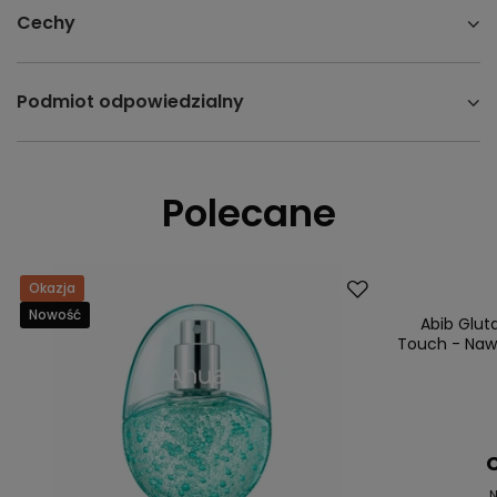
Cechy
Podmiot odpowiedzialny
Polecane
Okazja
Promocja
Nowość
Abib Glut
Touch - Nawi
C
N