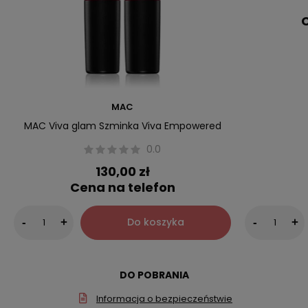
C
MAC
MAC Viva glam Szminka Viva Empowered
0.0
130,00 zł
Cena na telefon
Do koszyka
-
+
-
+
DO POBRANIA
Informacja o bezpieczeństwie