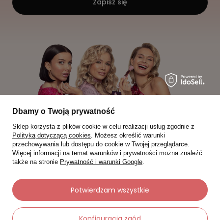
Zapisz się
Dbamy o Twoją prywatność
Sklep korzysta z plików cookie w celu realizacji usług zgodnie z
Polityką dotyczącą cookies
. Możesz określić warunki
przechowywania lub dostępu do cookie w Twojej przeglądarce.
Więcej informacji na temat warunków i prywatności można znaleźć
także na stronie
Prywatność i warunki Google
.
Moje zamówienia
Potwierdzam wszystkie
Status zamówienia
Konfiguracja zgód
Śledzenie przesyłki