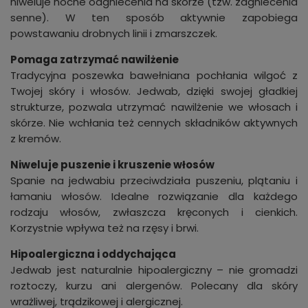
niweluje nocne odgniecenia na skórze (tzw. zagniecenia
senne). W ten sposób aktywnie zapobiega
powstawaniu drobnych linii i zmarszczek.
Pomaga zatrzymać nawilżenie
Tradycyjna poszewka bawełniana pochłania wilgoć z
Twojej skóry i włosów. Jedwab, dzięki swojej gładkiej
strukturze, pozwala utrzymać nawilżenie we włosach i
skórze. Nie wchłania też cennych składników aktywnych
z kremów.
Niweluje puszenie i kruszenie włosów
Spanie na jedwabiu przeciwdziała puszeniu, plątaniu i
łamaniu włosów. Idealne rozwiązanie dla każdego
rodzaju włosów, zwłaszcza kręconych i cienkich.
Korzystnie wpływa też na rzęsy i brwi.
Hipoalergiczna i oddychająca
Jedwab jest naturalnie hipoalergiczny – nie gromadzi
roztoczy, kurzu ani alergenów. Polecany dla skóry
wrażliwej, trądzikowej i alergicznej.