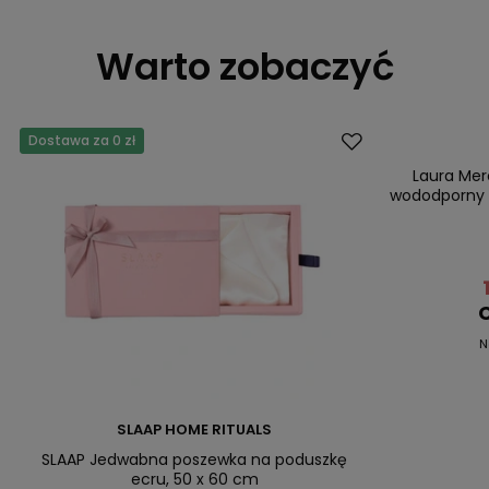
Warto zobaczyć
Dostawa za 0 zł
Promocja
Przecena
Laura Merc
wododporny i
C
N
SLAAP HOME RITUALS
SLAAP Jedwabna poszewka na poduszkę
ecru, 50 x 60 cm