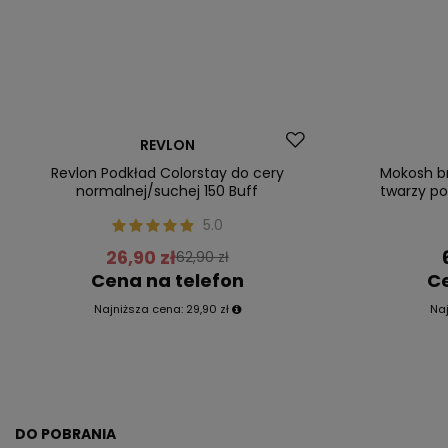
Promocja
Okazja
REVLON
Nasz bestseller
Nasz bestsel
Revlon Podkład Colorstay do cery
Mokosh br
normalnej/suchej 150 Buff
twarzy 
5.0
26,90 zł
62,90 zł
Cena na telefon
Ce
Najniższa cena:
29,90 zł
Na
DO POBRANIA