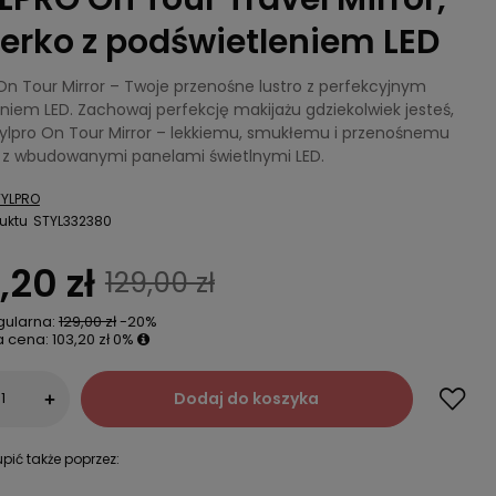
terko z podświetleniem LED
On Tour Mirror – Twoje przenośne lustro z perfekcyjnym
niem LED. Zachowaj perfekcję makijażu gdziekolwiek jesteś,
Stylpro On Tour Mirror – lekkiemu, smukłemu i przenośnemu
u z wbudowanymi panelami świetlnymi LED.
TYLPRO
uktu
STYL332380
,20 zł
129,00 zł
gularna:
129,00 zł
-20%
a cena:
103,20 zł
0%
Dodaj do koszyka
+
pić także poprzez: