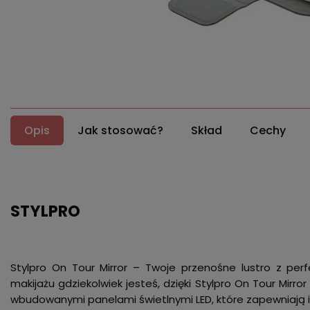
Opis
Jak stosować?
Skład
Cechy
STYLPRO
Stylpro On Tour Mirror – Twoje przenośne lustro z per
makijażu gdziekolwiek jesteś, dzięki Stylpro On Tour Mirr
wbudowanymi panelami świetlnymi LED, które zapewniają id