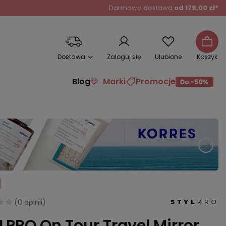
Darmowa dostawa
od 179,00 zł*
Dostawa
Zaloguj się
Ulubione
Koszyk
Blog
Marki
Promocje
(
0 opinii
)
LPRO On Tour Travel Mirror,