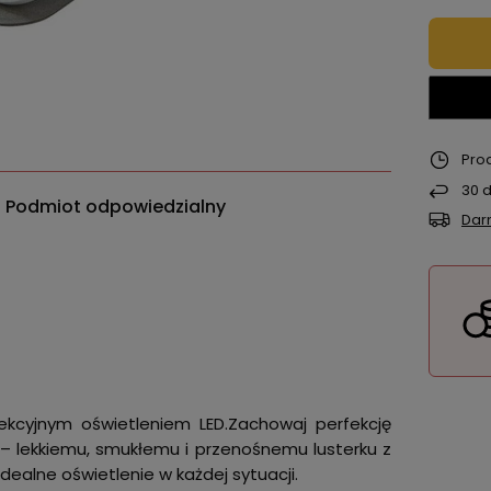
Pro
30
d
Podmiot odpowiedzialny
Dar
fekcyjnym oświetleniem LED.Zachowaj perfekcję
or – lekkiemu, smukłemu i przenośnemu lusterku z
ealne oświetlenie w każdej sytuacji.