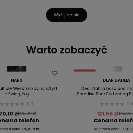
Wyślij opinię
Warto zobaczyć
Promocja
NARS
DEAR DAHLIA
ltiple Wielofunkcyjny sztyft
Dear Dahlia baza pod mak
– Swing, 6 g
Paradise Pore Perfecting P
0.0
0.
70,10 zł
121,55 zł
189,00 zł
143,00 
na na telefon
Cena na tele
jniższa cena:
170,10 zł
Najniższa cena:
143,00 