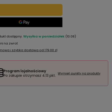
dukt dostępny
Wysyłka
w poniedziałek
(10.08)
ni na zwrot
mowa i szybka dostawa
od
179,00 zł
Program lojalnościowy
Wymień punkty na produkty
Po zakupie otrzymasz
4.13 pkt.