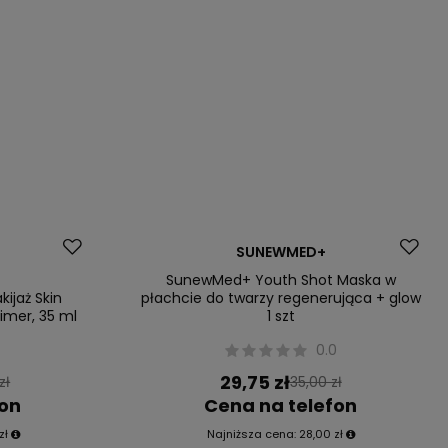
Okazja
SUNEWMED+
SunewMed+ Youth Shot Maska w
ijaż Skin
płachcie do twarzy regenerująca + glow
rimer, 35 ml
1 szt
0
0.0
29,75 zł
zł
35,00 zł
fon
Cena na telefon
zł
Najniższa cena:
28,00 zł