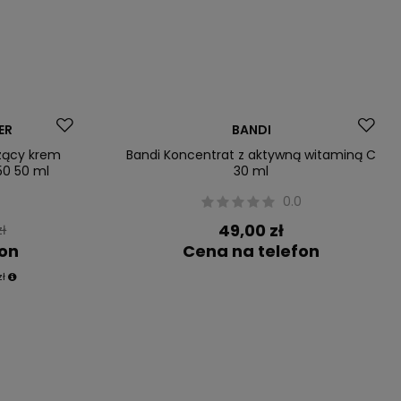
Nasz bestseller
ER
BANDI
zący krem
Bandi Koncentrat z aktywną witaminą C
50 50 ml
30 ml
0.0
49,00 zł
zł
fon
Cena na telefon
zł