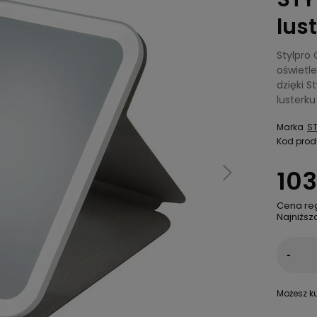
lus
Stylpro 
oświetle
dzięki 
lusterk
Marka
S
Kod prod
103
Cena re
Najniższ
-
Możesz ku