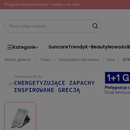
Program lojalnościowy – dołącz do nas
Suncare
Trendy
K-Beauty
Nowości
Kategorie
Strona główna
Twarz
Urządzenia i akcesoria
Inne
STYL