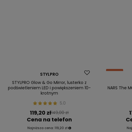
Okazja
Okazja
STYLPRO
STYLPRO Glow & Go Mirror, lusterko z
podświetleniem LED i powiększeniem 10-
NARS The Mu
krotnym
5.0
119,20 zł
1
149,00 zł
Cena na telefon
Ce
Najniższa cena:
119,20 zł
Na