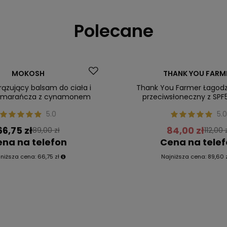
Polecane
Promocja
MOKOSH
THANK YOU FARM
ler
Nasz bestseller
ązujący balsam do ciała i
Thank You Farmer Łagod
pomarańcza z cynamonem
przeciwsłoneczny z SPF
5.0
5.0
66,75 zł
84,00 zł
89,00 zł
112,00 
na na telefon
Cena na tele
jniższa cena:
66,75 zł
Najniższa cena:
89,60 