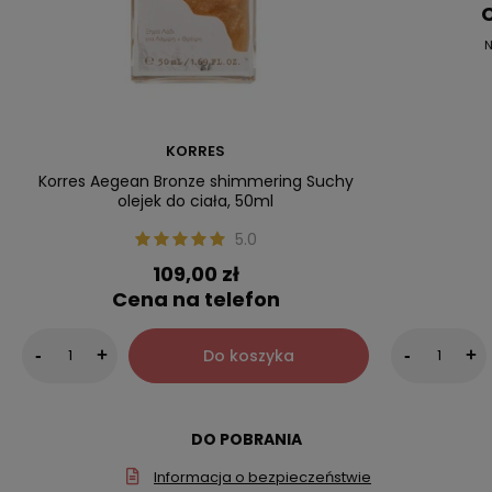
C
N
KORRES
Korres Aegean Bronze shimmering Suchy
olejek do ciała, 50ml
5.0
109,00 zł
Cena na telefon
Do koszyka
-
+
-
+
DO POBRANIA
Informacja o bezpieczeństwie