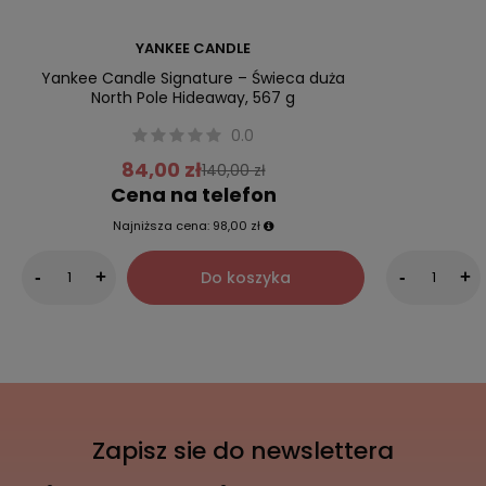
YANKEE CANDLE
Yankee Candle Signature – Świeca duża
North Pole Hideaway, 567 g
0.0
84,00 zł
140,00 zł
Cena na telefon
Najniższa cena:
98,00 zł
Do koszyka
-
+
-
+
Zapisz sie do newslettera