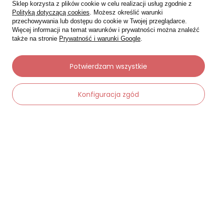
Sklep korzysta z plików cookie w celu realizacji usług zgodnie z
Polityką dotyczącą cookies
. Możesz określić warunki
przechowywania lub dostępu do cookie w Twojej przeglądarce.
Więcej informacji na temat warunków i prywatności można znaleźć
także na stronie
Prywatność i warunki Google
.
Potwierdzam wszystkie
Moje zamówienia
Konfiguracja zgód
Status zamówienia
Śledzenie przesyłki
Chcę zareklamować produkt
-
Dodaj do koszyka
+
Chcę zwrócić produkt
Chcę wymienić towar
Kontakt
Moje konto