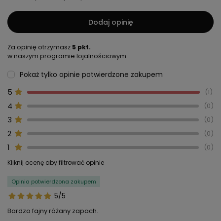
Dodaj opinię
Za opinię otrzymasz
5 pkt.
w naszym programie lojalnościowym.
Pokaż tylko opinie potwierdzone zakupem
5
1
4
0
3
0
2
0
1
0
Kliknij ocenę aby filtrować opinie
Opinia potwierdzona zakupem
5/5
Bardzo fajny różany zapach.