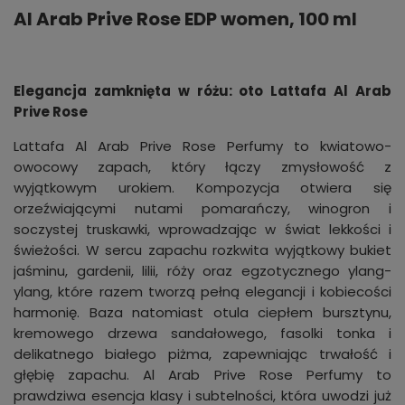
Al Arab Prive Rose EDP women, 100 ml
Elegancja zamknięta w różu: oto Lattafa Al Arab
Prive Rose
Lattafa Al Arab Prive Rose Perfumy to kwiatowo-
owocowy zapach, który łączy zmysłowość z
wyjątkowym urokiem. Kompozycja otwiera się
orzeźwiającymi nutami pomarańczy, winogron i
soczystej truskawki, wprowadzając w świat lekkości i
świeżości. W sercu zapachu rozkwita wyjątkowy bukiet
jaśminu, gardenii, lilii, róży oraz egzotycznego ylang-
ylang, które razem tworzą pełną elegancji i kobiecości
harmonię. Baza natomiast otula ciepłem bursztynu,
kremowego drzewa sandałowego, fasolki tonka i
delikatnego białego piżma, zapewniając trwałość i
głębię zapachu. Al Arab Prive Rose Perfumy to
prawdziwa esencja klasy i subtelności, która uwodzi już