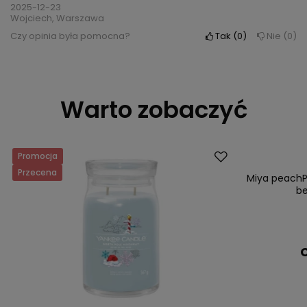
2025-12-23
Wojciech, Warszawa
Czy opinia była pomocna?
Tak
0
Nie
0
Warto zobaczyć
Promocja
Nowość
Przecena
Miya peachPE
be
C