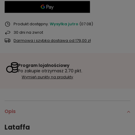
Produkt dostępny
Wysyłka
jutro
(07.08)
30
dni na zwrot
Darmowa i szybka dostawa
od
179,00 zł
Program lojalnościowy
Po zakupie otrzymasz
2.70 pkt.
Wymień punkty na produkty
Opis
Lataffa