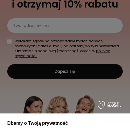
i otrzymaj 10% rabatu
Twój adres e-mail
Wyrażam zgodę na przetwarzanie moich danych
osobowych (adres e-mail) na potrzeby wysyłki newslettera
z informacją handlową (marketing). Więcej w
polityce
prywatności.
Zapisz się
Dbamy o Twoją prywatność