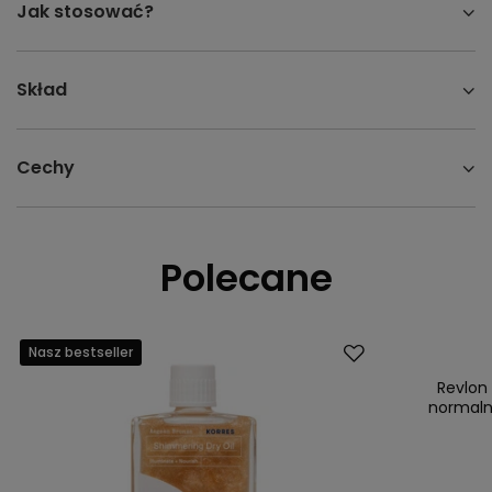
Jak stosować?
Skład
Cechy
Polecane
Nasz bestseller
Promocja
Nasz bestsell
Revlon
normaln