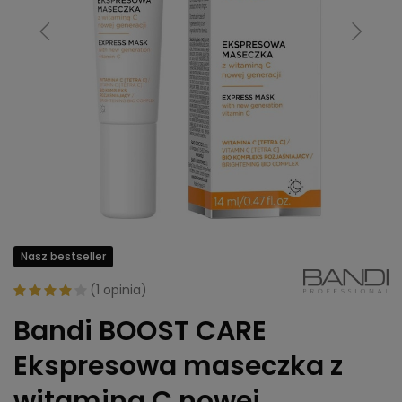
Nasz bestseller
(
1 opinia
)
Bandi BOOST CARE
Ekspresowa maseczka z
witaminą C nowej