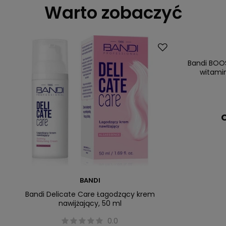
Warto zobaczyć
Bandi BOOS
witamin
C
BANDI
Bandi Delicate Care Łagodzący krem
nawijżający, 50 ml
0.0