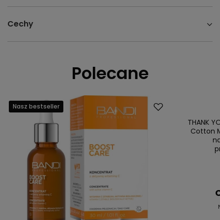
Cechy
Polecane
Nasz bestseller
Promocja
Nasz bestsell
THANK YO
Cotton M
n
p
C