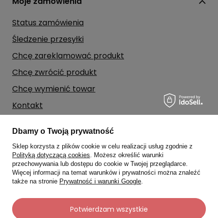
Moje zamówienia
Status zamówienia
Śledzenie przesyłki
Chcę zareklamować produkt
Chcę zwrócić produkt
Chcę wymienić towar
Kontakt
Dbamy o Twoją prywatność
Moje konto
Sklep korzysta z plików cookie w celu realizacji usług zgodnie z
Polityką dotyczącą cookies
. Możesz określić warunki
Regulaminy
przechowywania lub dostępu do cookie w Twojej przeglądarce.
Więcej informacji na temat warunków i prywatności można znaleźć
także na stronie
Prywatność i warunki Google
.
Dane kontaktowe
Potwierdzam wszystkie