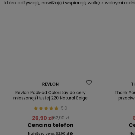
które odżywiają, nawilżają i wspierają walkę z wolnymi rod
Promocja
Promocja
REVLON
T
Nasz bestseller
Nasz bestsel
Revlon Podkład Colorstay do cery
Thank Yo
mieszanej/tłustej 220 Natural Beige
przeciw
5.0
26,90 zł
62,90 zł
Cena na telefon
Ce
Najniższa cena:
62,90 zł
Na