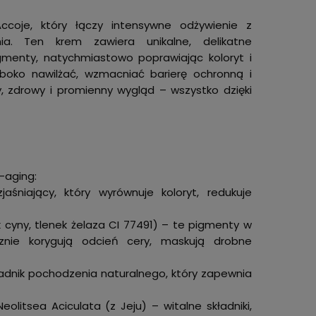
coje, który łączy intensywne odżywienie z
ia. Ten krem zawiera unikalne, delikatne
igmenty, natychmiastowo poprawiając koloryt i
boko nawilżać, wzmacniać barierę ochronną i
ty, zdrowy i promienny wygląd – wszystko dzięki
i-aging:
śniający, który wyrównuje koloryt, redukuje
k cyny, tlenek żelaza CI 77491) – te pigmenty w
cznie korygują odcień cery, maskują drobne
ładnik pochodzenia naturalnego, który zapewnia
olitsea Aciculata (z Jeju) – witalne składniki,