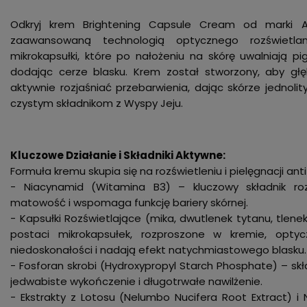
Odkryj krem Brightening Capsule Cream od marki Ac
zaawansowaną technologią optycznego rozświetlan
mikrokapsułki, które po nałożeniu na skórę uwalniają p
dodając cerze blasku. Krem został stworzony, aby głę
aktywnie rozjaśniać przebarwienia, dając skórze jednoli
czystym składnikom z Wyspy Jeju.
Kluczowe Działanie i Składniki Aktywne:
Formuła kremu skupia się na rozświetleniu i pielęgnacji ant
- Niacynamid (Witamina B3) – kluczowy składnik rozja
matowość i wspomaga funkcję bariery skórnej.
- Kapsułki Rozświetlające (mika, dwutlenek tytanu, tlene
postaci mikrokapsułek, rozproszone w kremie, opty
niedoskonałości i nadają efekt natychmiastowego blasku.
- Fosforan skrobi (Hydroxypropyl Starch Phosphate) – sk
jedwabiste wykończenie i długotrwałe nawilżenie.
- Ekstrakty z Lotosu (Nelumbo Nucifera Root Extract) i Ne