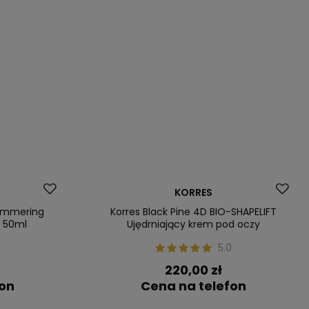
Dostawa za 0 zł
KORRES
Nasz bestseller
himmering
Korres Black Pine 4D BIO-SHAPELIFT
, 50ml
Ujędrniający krem pod oczy
5.0
220,00 zł
fon
Cena na telefon