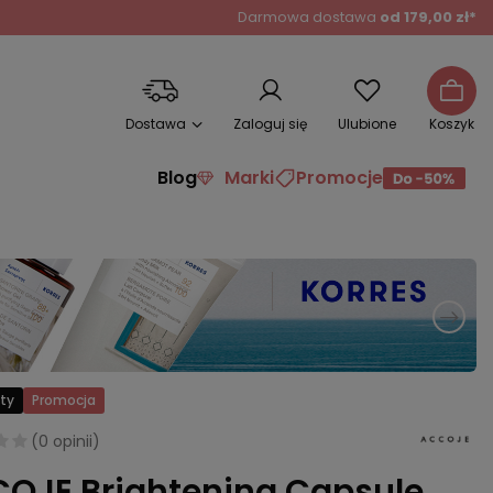
Darmowa dostawa
od 179,00 zł*
Dostawa
Zaloguj się
Ulubione
Koszyk
Blog
Marki
Promocje
ty
Promocja
(
0 opinii
)
OJE Brightening Capsule