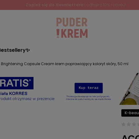
Zapisz się do Newslettera
i odbierz 10% rabatu!
Bestsellery✨
Brightening Capsule Cream krem poprawiający koloryt skóry, 50 ml
K-beau
ACC