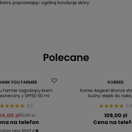
nikami, poprawiając ogólną kondycję skóry.
Polecane
Nasz bestseller
HANK YOU FARMER
KORRES
ler
u Farmer Łagodzący krem
Korres Aegean Bronze s
słoneczny z SPF50 50 ml
Suchy olejek do ciała
5.0
5.0
84,00 zł
109,00 zł
112,00 zł
na na telefon
Cena na tele
jniższa cena:
89,60 zł