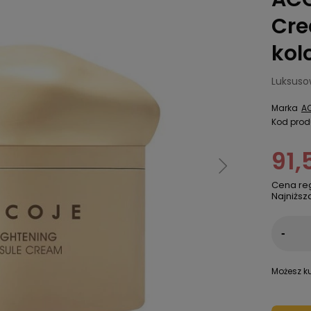
Cre
kol
Luksuso
Marka
A
Kod prod
91,
Cena re
Najniższ
-
Możesz ku