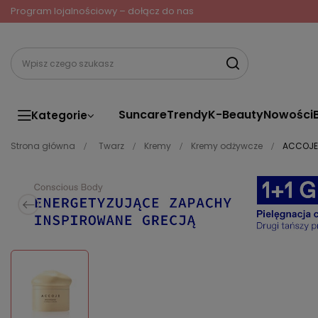
Program lojalnościowy – dołącz do nas
Suncare
Trendy
K-Beauty
Nowości
Kategorie
Strona główna
Twarz
Kremy
Kremy odżywcze
ACCOJE 