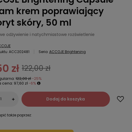
am krem poprawiający
oryt skóry, 50 ml
we odżywienie i natychmiastowe rozświetlenie
CCOJE
uktu
ACC202481
Seria
ACCOJE Brightening
50 zł
122,00 zł
gularna:
122,00 zł
-25%
a cena:
97,60 zł
-6%
Dodaj do koszyka
+
pić także poprzez: