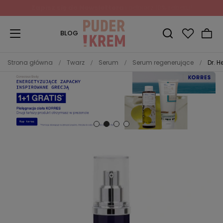
Zapisz się do Newslettera
i odbierz 10% rabatu!
BLOG
Strona główna
Twarz
Serum
Serum regenerujące
Dr. 