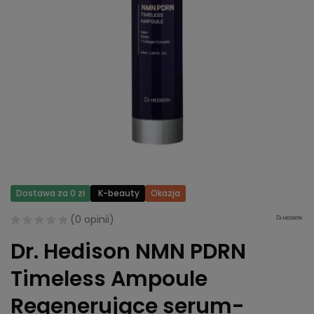
Dostawa za 0 zł
K-beauty
Okazja
(
0 opinii
)
Dr. Hedison NMN PDRN
Timeless Ampoule
Regenerujące serum-