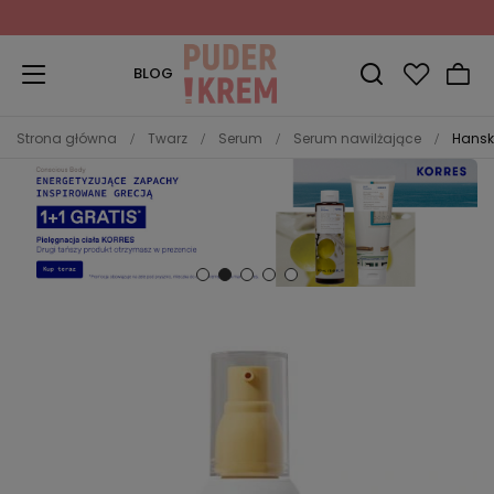
Zapisz się do Newslettera
i odbierz 10% rabatu!
BLOG
Strona główna
Twarz
Serum
Serum nawilżające
Hansk