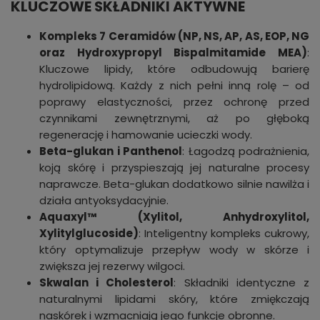
KLUCZOWE SKŁADNIKI AKTYWNE
Kompleks 7 Ceramidów (NP, NS, AP, AS, EOP, NG
oraz Hydroxypropyl Bispalmitamide MEA)
:
Kluczowe lipidy, które odbudowują barierę
hydrolipidową. Każdy z nich pełni inną rolę – od
poprawy elastyczności, przez ochronę przed
czynnikami zewnętrznymi, aż po głęboką
regenerację i hamowanie ucieczki wody.
Beta-glukan i Panthenol
: Łagodzą podrażnienia,
koją skórę i przyspieszają jej naturalne procesy
naprawcze. Beta-glukan dodatkowo silnie nawilża i
działa antyoksydacyjnie.
Aquaxyl™ (Xylitol, Anhydroxylitol,
Xylitylglucoside)
: Inteligentny kompleks cukrowy,
który optymalizuje przepływ wody w skórze i
zwiększa jej rezerwy wilgoci.
Skwalan i Cholesterol
: Składniki identyczne z
naturalnymi lipidami skóry, które zmiękczają
naskórek i wzmacniają jego funkcje obronne.