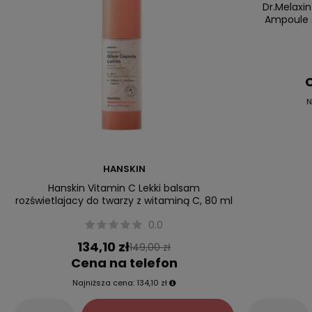
Dr.Melaxin
Ampoule 
C
N
HANSKIN
Hanskin Vitamin C Lekki balsam
rozświetlajacy do twarzy z witaminą C, 80 ml
0.0
134,10 zł
149,00 zł
Cena na telefon
Najniższa cena:
134,10 zł