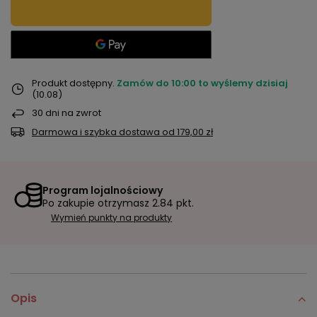
Produkt dostępny
Zamów do
10:00 to wyślemy dzisiaj
(10.08)
30
dni na zwrot
Darmowa i szybka dostawa
od
179,00 zł
Program lojalnościowy
Po zakupie otrzymasz
2.84 pkt.
Wymień punkty na produkty
Opis