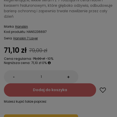
Regenerujące, lekkie serum z 7 rodzajami ceramidów i
kwasem hialuronowym, które głęboko odżywia, odbudowuje
barierę ochronną i zapewnia trwałe nawilżenie przez cały
dzień
Marka
Hanskin
Kod produktu
HANS236697
Seria
Hanskin 7 Layer
71,10 zł
79,00 zł
Cena regularna:
79,00 zł
-10%
Najniższa cena:
71,10 zł
0%
-
+
Dodaj do koszyka
Możesz kupić także poprzez: