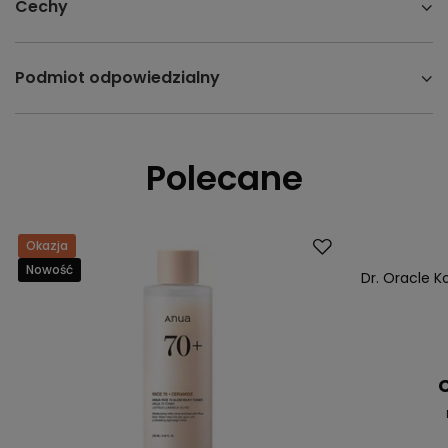
Cechy
Podmiot odpowiedzialny
Polecane
Okazja
Okazja
Nowość
Dr. Oracle K
C