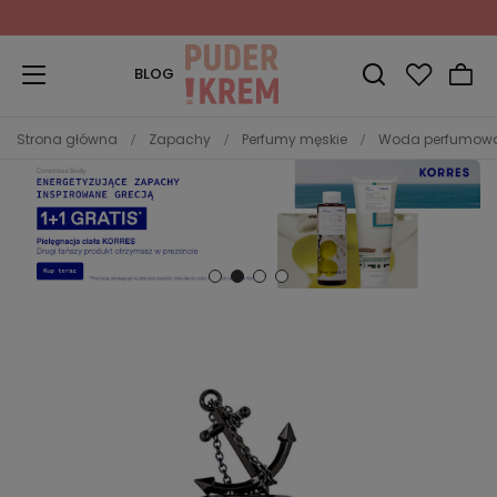
Zapisz się do Newslettera
i odbierz 10% rabatu!
BLOG
Strona główna
Zapachy
Perfumy męskie
Woda perfumow