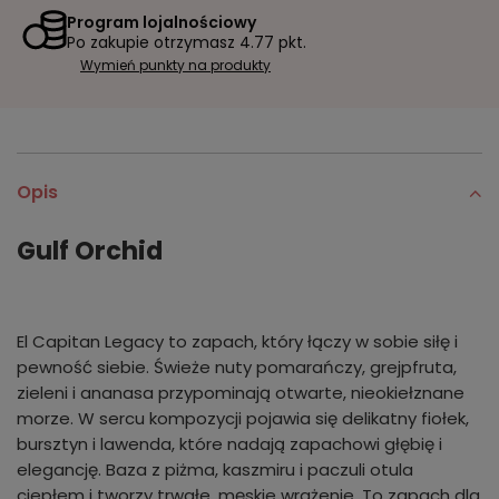
Program lojalnościowy
Po zakupie otrzymasz
4.77 pkt.
Wymień punkty na produkty
Opis
Gulf Orchid
El Capitan Legacy to zapach, który łączy w sobie siłę i
pewność siebie. Świeże nuty pomarańczy, grejpfruta,
zieleni i ananasa przypominają otwarte, nieokiełznane
morze. W sercu kompozycji pojawia się delikatny fiołek,
bursztyn i lawenda, które nadają zapachowi głębię i
elegancję. Baza z piżma, kaszmiru i paczuli otula
ciepłem i tworzy trwałe, męskie wrażenie. To zapach dla