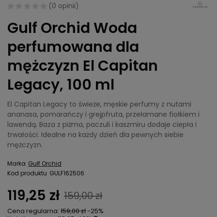
(
0 opinii
)
Gulf Orchid Woda
perfumowana dla
mężczyzn El Capitan
Legacy, 100 ml
El Capitan Legacy to świeże, męskie perfumy z nutami
ananasa, pomarańczy i grejpfruta, przełamane fiołkiem i
lawendą. Baza z piżma, paczuli i kaszmiru dodaje ciepła i
trwałości. Idealne na każdy dzień dla pewnych siebie
mężczyzn.
Marka
Gulf Orchid
Kod produktu
GULF162506
119,25 zł
159,00 zł
Cena regularna:
159,00 zł
-25%