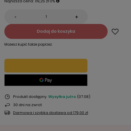
Najniższa cena:
119,25 zł
0%
-
+
Dodaj do koszyka
Możesz kupić także poprzez:
Produkt dostępny
Wysyłka
jutro
(07.08)
30
dni na zwrot
Darmowa i szybka dostawa
od
179,00 zł