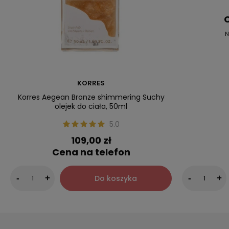
C
N
KORRES
Korres Aegean Bronze shimmering Suchy
olejek do ciała, 50ml
5.0
109,00 zł
Cena na telefon
Do koszyka
-
+
-
+