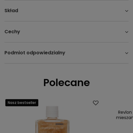
Skład
Cechy
Podmiot odpowiedzialny
Polecane
Nasz bestseller
Promocja
Nasz bestsell
Revlon
mieszane