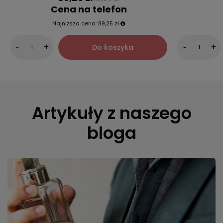
Cena na telefon
Najniższa cena:
89,25 zł
Do koszyka
-
+
-
+
Artykuły z naszego
bloga