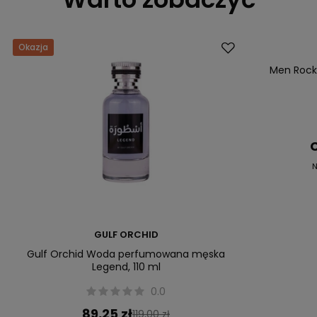
Okazja
Okazja
Men Rock 
C
N
GULF ORCHID
Gulf Orchid Woda perfumowana męska
Legend, 110 ml
0.0
89,25 zł
119,00 zł