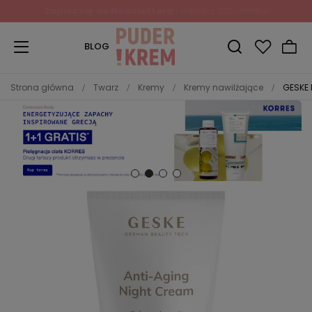
Zapisz się do Newslettera
i odbierz 10% rabatu!
BLOG
Strona główna
Twarz
Kremy
Kremy nawilżające
GESKE 