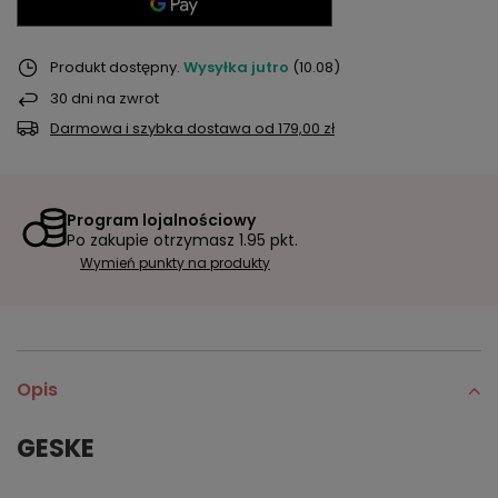
Produkt dostępny
Wysyłka
jutro
(10.08)
30
dni na zwrot
Darmowa i szybka dostawa
od
179,00 zł
Program lojalnościowy
Po zakupie otrzymasz
1.95 pkt.
Wymień punkty na produkty
Opis
GESKE