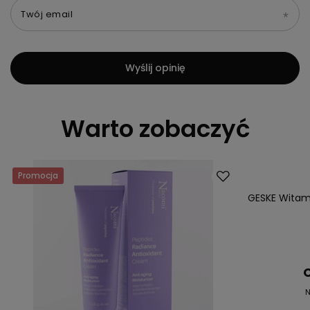
Twój email
Wyślij opinię
Warto zobaczyć
Promocja
Okazja
GESKE Witam
C
N