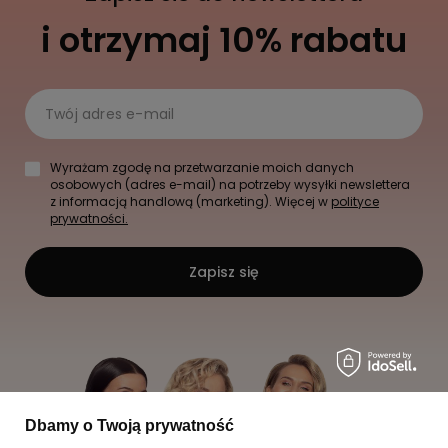
i otrzymaj 10% rabatu
Twój adres e-mail
Wyrażam zgodę na przetwarzanie moich danych
osobowych (adres e-mail) na potrzeby wysyłki newslettera
z informacją handlową (marketing). Więcej w
polityce
prywatności.
Zapisz się
Dbamy o Twoją prywatność