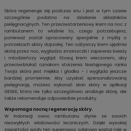
Skóra regeneruje się podczas snu i jest w tym czasie
szczególnie podatna na działanie składników
pielęgnacyjnych. Ten przeciwstarzeniowy krem na noc z
rambutanem to właśnie to, czego potrzebujesz,
ponieważ został opracowany specjalnie z myślą o
potrzebach skóry dojrzałej. Ten odżywczy krem ujędrnia
skórę przez noc, wygładza zmarszczki i zapewnia świeży
i młodzieńczy wygląd. Stosuj krem wieczorem, aby
przeciwdziałać oznakom starzenia. Następnego ranka
Twoja skóra jest miękka i gładka – i wygląda jeszcze
bardziej promiennie. Aby uzyskać spersonalizowaną
pielęgnację, możesz wykonać skan skóry w aplikacji
GESKE, która nie tylko szczegółowo analizuje skórę, ale
także rekomenduje odpowiednie produkty.
Wspomaga nocną regenerację skóry.
W Indonezji owoc rambutanu słynie ze swoich
niezwykłych właściwości leczniczych. Dzięki wysokiej
zawartości wody ten superowoc odgrywa ważną rolę w