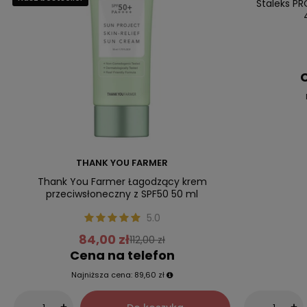
Staleks PR
C
THANK YOU FARMER
Thank You Farmer Łagodzący krem
przeciwsłoneczny z SPF50 50 ml
5.0
84,00 zł
112,00 zł
Cena na telefon
Najniższa cena:
89,60 zł