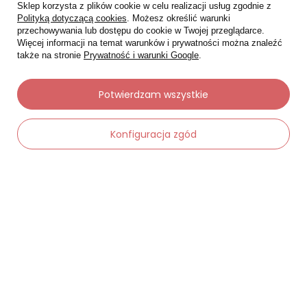
Sklep korzysta z plików cookie w celu realizacji usług zgodnie z
Polityką dotyczącą cookies
. Możesz określić warunki
przechowywania lub dostępu do cookie w Twojej przeglądarce.
Więcej informacji na temat warunków i prywatności można znaleźć
także na stronie
Prywatność i warunki Google
.
Potwierdzam wszystkie
Moje zamówienia
Konfiguracja zgód
Status zamówienia
Śledzenie przesyłki
-
Dodaj do koszyka
+
Chcę zareklamować produkt
Chcę zwrócić produkt
Chcę wymienić towar
Kontakt