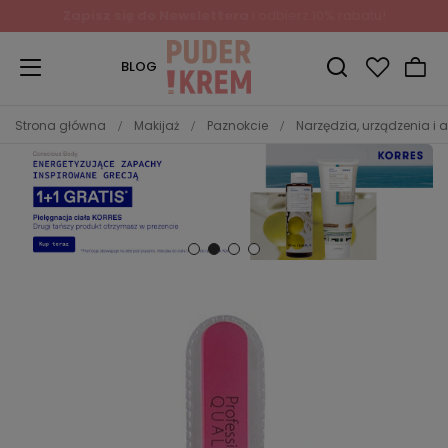
Zapisz się do Newslettera
i odbierz 10% rabatu!
BLOG
Strona główna
Makijaż
Paznokcie
Narzędzia, urządzenia i 