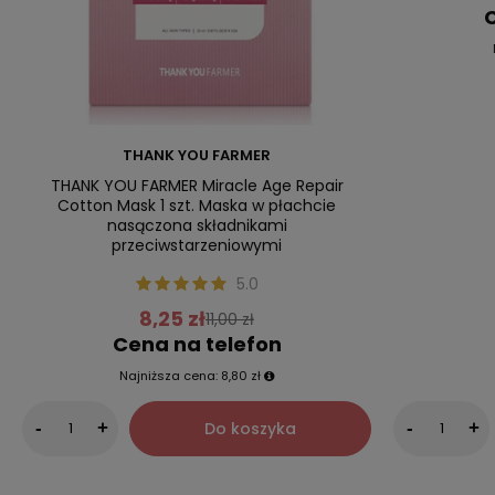
C
THANK YOU FARMER
THANK YOU FARMER Miracle Age Repair
Cotton Mask 1 szt. Maska w płachcie
nasączona składnikami
przeciwstarzeniowymi
5.0
8,25 zł
11,00 zł
Cena na telefon
Najniższa cena:
8,80 zł
Do koszyka
-
+
-
+