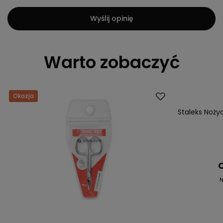
Wyślij opinię
Warto zobaczyć
Okazja
Okazja
Staleks Noży
C
N