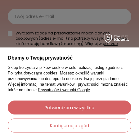
Twój adres e-mail
Wyrażam zgodę na przetwarzanie moich danych
osobowych (adres e-mail) na potrzeby wysyłki newslettera
z informacją handlową (marketing). Więcej w
polityce
prywatności.
Dbamy o Twoją prywatność
Zapisz się
Sklep korzysta z plików cookie w celu realizacji usług zgodnie z
Polityką dotyczącą cookies
. Możesz określić warunki
przechowywania lub dostępu do cookie w Twojej przeglądarce.
Więcej informacji na temat warunków i prywatności można znaleźć
także na stronie
Prywatność i warunki Google
.
Potwierdzam wszystkie
Konfiguracja zgód