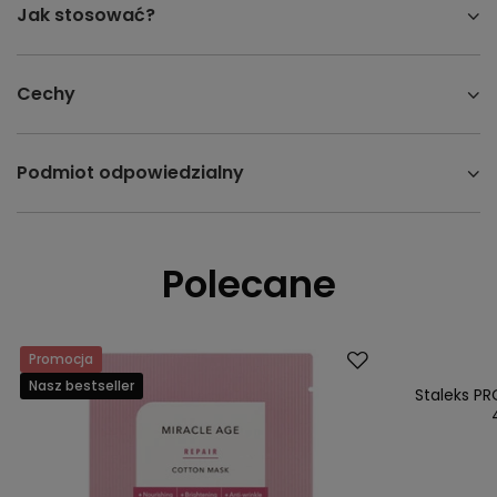
Jak stosować?
Cechy
Podmiot odpowiedzialny
Polecane
Promocja
Okazja
Nasz bestseller
Nasz bestsell
Staleks PR