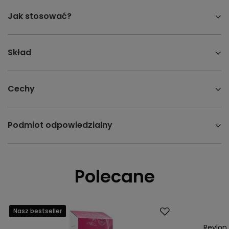
Jak stosować?
Skład
Cechy
Podmiot odpowiedzialny
Polecane
Nasz bestseller
Promocja
Nasz bestsell
Revlon