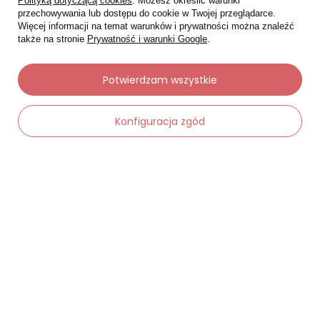
Polityką dotyczącą cookies
. Możesz określić warunki
przechowywania lub dostępu do cookie w Twojej przeglądarce.
Więcej informacji na temat warunków i prywatności można znaleźć
także na stronie
Prywatność i warunki Google
.
Moje zamówienia
Potwierdzam wszystkie
Status zamówienia
Konfiguracja zgód
Śledzenie przesyłki
Chcę zareklamować produkt
Chcę zwrócić produkt
-
Dodaj do koszyka
+
Chcę wymienić towar
Kontakt
Moje konto
Regulaminy