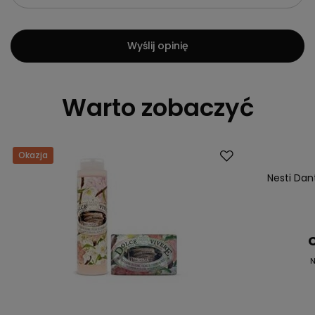
Wyślij opinię
Warto zobaczyć
Okazja
Okazja
Nesti Da
C
N