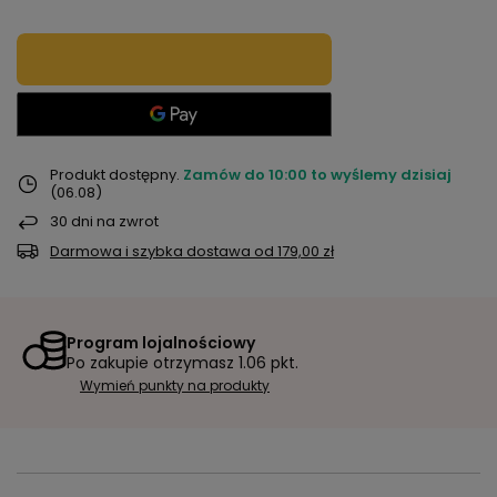
Produkt dostępny
Zamów do
10:00 to wyślemy dzisiaj
(06.08)
30
dni na zwrot
Darmowa i szybka dostawa
od
179,00 zł
Program lojalnościowy
Po zakupie otrzymasz
1.06 pkt.
Wymień punkty na produkty