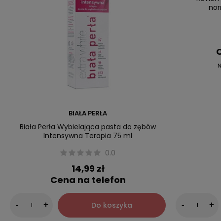
nor
C
N
BIAŁA PERŁA
Biała Perła Wybielająca pasta do zębów
Intensywna Terapia 75 ml
0.0
14,99 zł
Cena na telefon
Do koszyka
-
+
-
+