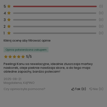
5
1
4
0
3
0
2
0
1
0
Kliknij ocenę aby filtrować opinie
Opinia potwierdzona zakupem
5/5
Peelingi Kanu sa rewelacyjne, idealnie zluszczaja martwy
naskorek, oleje pieknie nawilzaja skore, a do tego maja
obledne zapachy, bardzo polecam!
2025-08-21
Magdalena, KĄPINO
Czy opinia była pomocna?
Tak
0
Nie
0