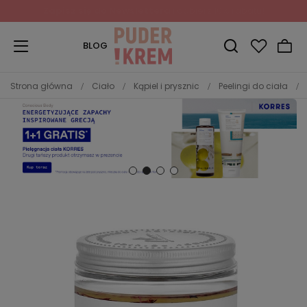
Zapisz się do Newslettera
i odbierz 10% rabatu!
BLOG
Strona główna
Ciało
Kąpiel i prysznic
Peelingi do ciała