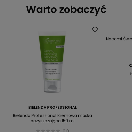
Warto zobaczyć
Promocja
Nacomi Świe
C
N
BIELENDA PROFESSIONAL
Bielenda Professional Kremowa maska
oczyszczająca 150 ml
0.0