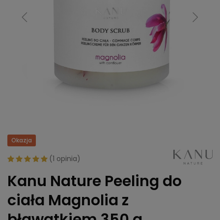
Okazja
(
1 opinia
)
Kanu Nature Peeling do
ciała Magnolia z
bławatkiem 350 g