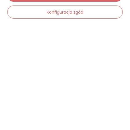
Moje zamówienia
Konfiguracja zgód
Status zamówienia
Śledzenie przesyłki
Chcę zareklamować produkt
-
Dodaj do koszyka
+
Chcę zwrócić produkt
Chcę wymienić towar
Kontakt
Moje konto
Regulaminy
Dane kontaktowe