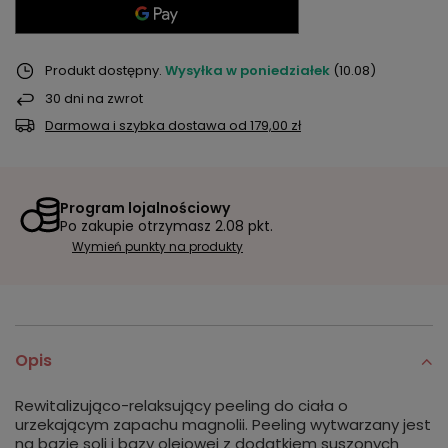
Produkt dostępny
Wysyłka
w poniedziałek
(10.08)
30
dni na zwrot
Darmowa i szybka dostawa
od
179,00 zł
Program lojalnościowy
Po zakupie otrzymasz
2.08 pkt.
Wymień punkty na produkty
Opis
Rewitalizująco-relaksujący peeling do ciała o
urzekającym zapachu magnolii. Peeling wytwarzany jest
na bazie soli i bazy olejowej z dodatkiem suszonych