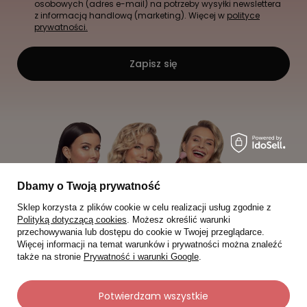
osobowych (adres e-mail) na potrzeby wysyłki newslettera
z informacją handlową (marketing). Więcej w
polityce
prywatności.
Zapisz się
Dbamy o Twoją prywatność
Sklep korzysta z plików cookie w celu realizacji usług zgodnie z
Polityką dotyczącą cookies
. Możesz określić warunki
przechowywania lub dostępu do cookie w Twojej przeglądarce.
Więcej informacji na temat warunków i prywatności można znaleźć
także na stronie
Prywatność i warunki Google
.
Potwierdzam wszystkie