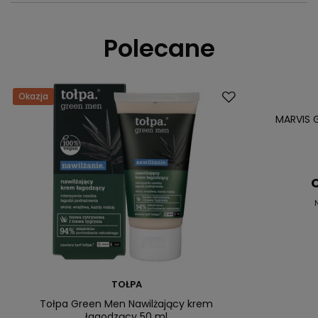
Polecane
Okazja
Okazja
MARVIS G
C
TOŁPA
Tołpa Green Men Nawilżający krem
łagodzący 50 ml