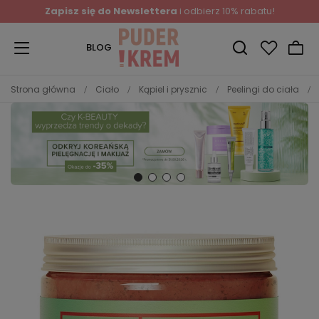
Zapisz się do Newslettera
i odbierz 10% rabatu!
BLOG
Strona główna
Ciało
Kąpiel i prysznic
Peelingi do ciała