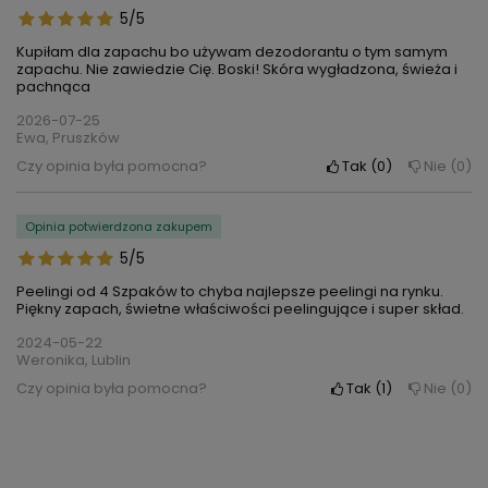
5/5
Kupiłam dla zapachu bo używam dezodorantu o tym samym
zapachu. Nie zawiedzie Cię. Boski! Skóra wygładzona, świeża i
pachnąca
2026-07-25
Ewa, Pruszków
Czy opinia była pomocna?
Tak
0
Nie
0
Opinia potwierdzona zakupem
5/5
Peelingi od 4 Szpaków to chyba najlepsze peelingi na rynku.
Piękny zapach, świetne właściwości peelingujące i super skład.
2024-05-22
Weronika, Lublin
Czy opinia była pomocna?
Tak
1
Nie
0