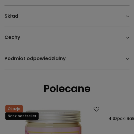
Skład
Cechy
Podmiot odpowiedzialny
Polecane
Okazja
Okazja
Nasz bestseller
4 Szpaki Bal