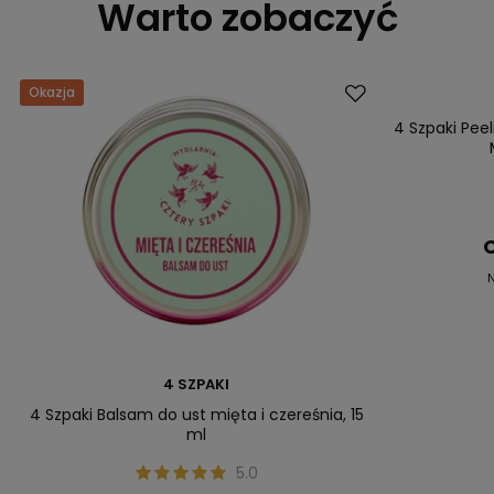
Warto zobaczyć
Okazja
Okazja
4 Szpaki Pee
C
4 SZPAKI
4 Szpaki Balsam do ust mięta i czereśnia, 15
ml
5.0