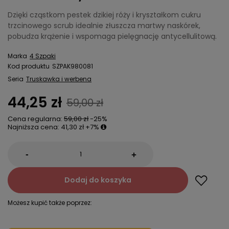
Dzięki cząstkom pestek dzikiej róży i kryształkom cukru
trzcinowego scrub idealnie złuszcza martwy naskórek,
pobudza krążenie i wspomaga pielęgnację antycellulitową.
Marka
4 Szpaki
Kod produktu
SZPAK980081
Seria
Truskawka i werbena
44,25 zł
59,00 zł
Cena regularna:
59,00 zł
-25%
Najniższa cena:
41,30 zł
+7%
-
+
Dodaj do koszyka
Możesz kupić także poprzez: