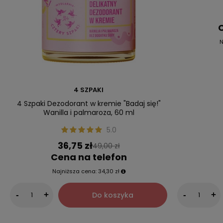
C
N
4 SZPAKI
4 Szpaki Dezodorant w kremie "Badaj się!"
Wanilla i palmaroza, 60 ml
5.0
36,75 zł
49,00 zł
Cena na telefon
Najniższa cena:
34,30 zł
Do koszyka
-
+
-
+