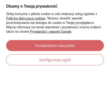
Moje zamówienia
Dbamy o Twoją prywatność
Sklep korzysta z plików cookie w celu realizacji usług zgodnie z
Status zamówienia
Polityką dotyczącą cookies
. Możesz określić warunki
Śledzenie przesyłki
przechowywania lub dostępu do cookie w Twojej przeglądarce.
Więcej informacji na temat warunków i prywatności można znaleźć
Chcę zareklamować produkt
także na stronie
Prywatność i warunki Google
.
Chcę zwrócić produkt
Potwierdzam wszystkie
Chcę wymienić towar
Kontakt
Konfiguracja zgód
Moje konto
-
Dodaj do koszyka
+
Regulaminy
Dane kontaktowe