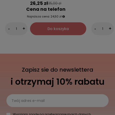
26,25 zł
35,00 zł
Cena na telefon
Najniższa cena:
24,50 zł
Do koszyka
-
+
-
+
Zapisz sie do newslettera
i otrzymaj 10% rabatu
Twój adres e-mail
Wyrażam zgodę na przetwarzanie moich danych