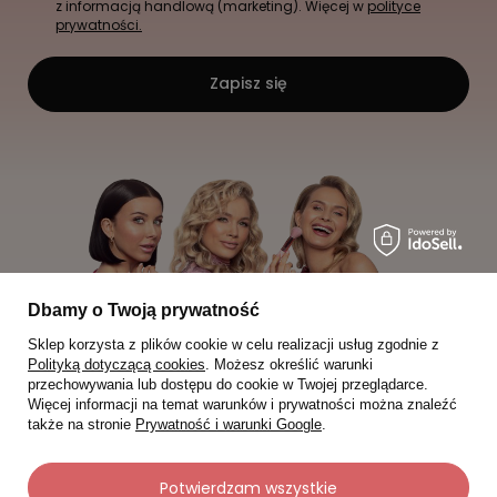
z informacją handlową (marketing). Więcej w
polityce
prywatności.
Zapisz się
Dbamy o Twoją prywatność
Sklep korzysta z plików cookie w celu realizacji usług zgodnie z
Polityką dotyczącą cookies
. Możesz określić warunki
przechowywania lub dostępu do cookie w Twojej przeglądarce.
Więcej informacji na temat warunków i prywatności można znaleźć
także na stronie
Prywatność i warunki Google
.
Moje zamówienia
Potwierdzam wszystkie