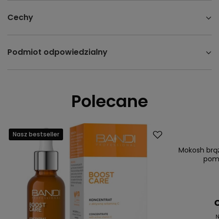
Cechy
Podmiot odpowiedzialny
Polecane
Nasz bestseller
Okazja
Nasz bestsell
Mokosh brąz
pom
C
N