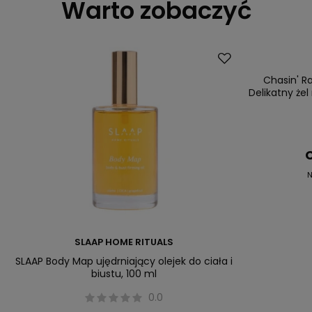
Warto zobaczyć
Okazja
Chasin' R
Delikatny żel
C
N
SLAAP HOME RITUALS
SLAAP Body Map ujędrniający olejek do ciała i
biustu, 100 ml
0.0