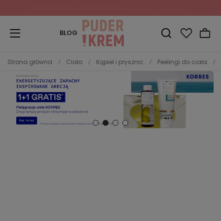
Zapisz się do Newslettera
i odbierz 10% rabatu!
BLOG
Strona główna
Ciało
Kąpiel i prysznic
Peelingi do ciała