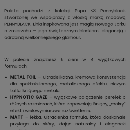
Paleta pochodzi z kolekcji Pupa <3 Pennyblack,
stworzonej we współpracy z włoską marką modową
PENNYBLACK. Linia inspirowana jest magią Nowego Jorku
o zmierzchu – jego świątecznym blaskiem, elegancją i
odrobiną wielkomiejskiego glamour.
W palecie znajdziesz 6 cieni w 4 wyjątkowych
formułach:
METAL FOIL
– ultradelikatna, kremowa konsystencja
dla spektakularnego, metalicznego efektu, niczym
tafla lśniącego metalu.
HYPNOTIC GAZE
– wyjątkowe połączenie perełek o
różnych rozmiarach, które zapewniają lśniący, „mokry”
efekt i wielowymiarowe rozświetlenie.
MATT
– lekka, ultracienka formuła, która doskonale
przylega do skóry, dając naturalny i elegancki