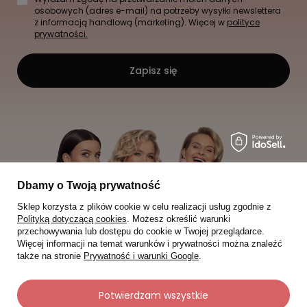
osobowych (adres e-mail) na potrzeby wysyłki newslettera
z informacją handlową (marketing). Więcej w
polityce
prywatności.
Zapisz się
Dbamy o Twoją prywatność
Sklep korzysta z plików cookie w celu realizacji usług zgodnie z
Polityką dotyczącą cookies
. Możesz określić warunki
przechowywania lub dostępu do cookie w Twojej przeglądarce.
Więcej informacji na temat warunków i prywatności można znaleźć
także na stronie
Prywatność i warunki Google
.
Potwierdzam wszystkie