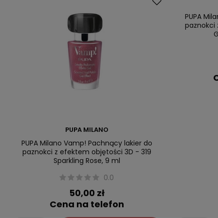
PUPA Mila
paznokci 
G
C
PUPA MILANO
PUPA Milano Vamp! Pachnący lakier do
paznokci z efektem objętości 3D - 319
Sparkling Rose, 9 ml
0.0
50,00 zł
Cena na telefon