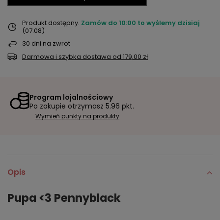
Produkt dostępny
Zamów do
10:00 to wyślemy dzisiaj
(07.08)
30
dni na zwrot
Darmowa i szybka dostawa
od
179,00 zł
Program lojalnościowy
Po zakupie otrzymasz
5.96 pkt.
Wymień punkty na produkty
Opis
Pupa <3 Pennyblack