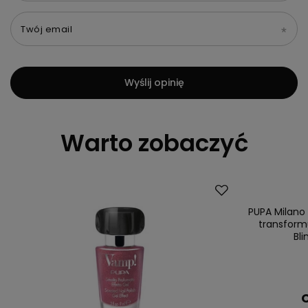
Twój email
Wyślij opinię
Warto zobaczyć
PUPA Milano
transfor
Bli
C