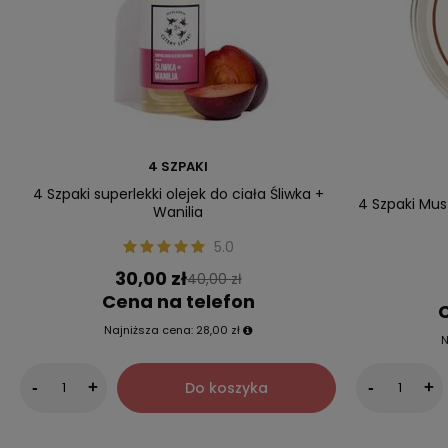
4 SZPAKI
4 Szpaki superlekki olejek do ciała Śliwka +
4 Szpaki Mus
Wanilia
5.0
30,00 zł
40,00 zł
Cena na telefon
C
Najniższa cena:
28,00 zł
N
Do koszyka
-
+
-
+