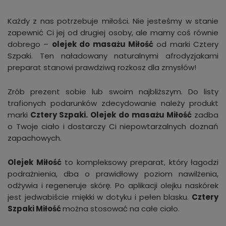
Każdy z nas potrzebuje miłości. Nie jesteśmy w stanie
zapewnić Ci jej od drugiej osoby, ale mamy coś równie
dobrego –
olejek do masażu Miłość
od marki Cztery
Szpaki. Ten naładowany naturalnymi afrodyzjakami
preparat stanowi prawdziwą rozkosz dla zmysłów!
Zrób prezent sobie lub swoim najbliższym. Do listy
trafionych podarunków zdecydowanie należy produkt
marki
Cztery Szpaki. Olejek do masażu Miłość
zadba
o Twoje ciało i dostarczy Ci niepowtarzalnych doznań
zapachowych.
Olejek Miłość
to kompleksowy preparat, który łagodzi
podrażnienia, dba o prawidłowy poziom nawilżenia,
odżywia i regeneruje skórę. Po aplikacji olejku naskórek
jest jedwabiście miękki w dotyku i pełen blasku.
Cztery
Szpaki Miłość
można stosować na całe ciało.