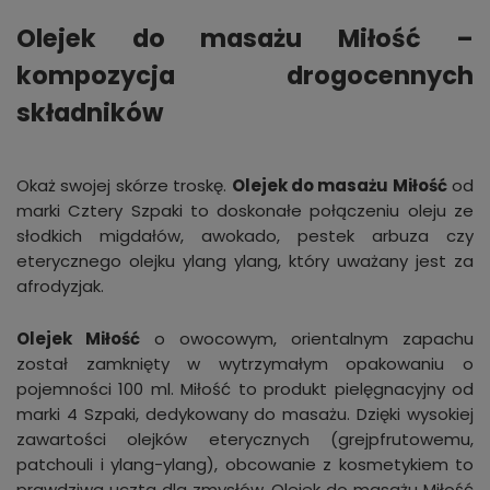
Olejek do masażu Miłość –
kompozycja drogocennych
składników
Okaż swojej skórze troskę.
Olejek do masażu Miłość
od
marki Cztery Szpaki to doskonałe połączeniu oleju ze
słodkich migdałów, awokado, pestek arbuza czy
eterycznego olejku ylang ylang, który uważany jest za
afrodyzjak.
Olejek Miłość
o owocowym, orientalnym zapachu
został zamknięty w wytrzymałym opakowaniu o
pojemności 100 ml. Miłość to produkt pielęgnacyjny od
marki 4 Szpaki, dedykowany do masażu. Dzięki wysokiej
zawartości olejków eterycznych (grejpfrutowemu,
patchouli i ylang-ylang), obcowanie z kosmetykiem to
prawdziwa uczta dla zmysłów. Olejek do masażu Miłość