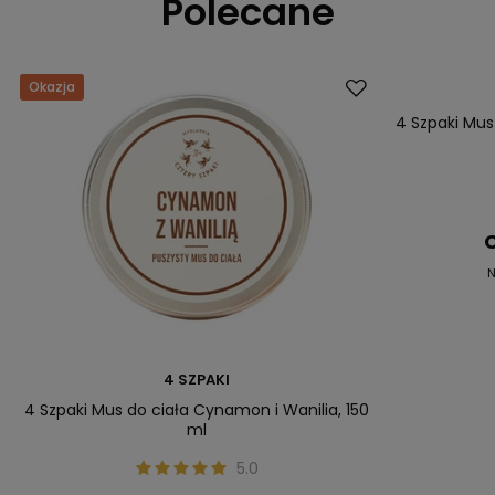
Polecane
Okazja
Okazja
4 Szpaki Mus
C
N
4 SZPAKI
4 Szpaki Mus do ciała Cynamon i Wanilia, 150
ml
5.0