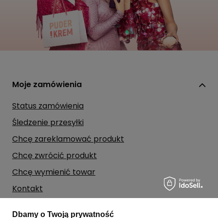
Moje zamówienia
Status zamówienia
Śledzenie przesyłki
Chcę zareklamować produkt
Chcę zwrócić produkt
Chcę wymienić towar
Kontakt
Dbamy o Twoją prywatność
Moje konto