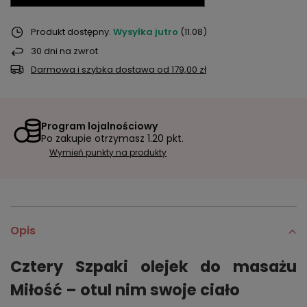
Produkt dostępny
Wysyłka
jutro
(11.08)
30
dni na zwrot
Darmowa i szybka dostawa
od
179,00 zł
Program lojalnościowy
Po zakupie otrzymasz
1.20 pkt.
Wymień punkty na produkty
Opis
Cztery Szpaki olejek do masażu
Miłość – otul nim swoje ciało