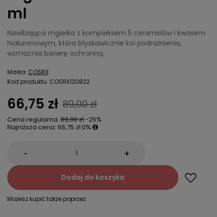
ml
Nawilżająca mgiełka z kompleksem 5 ceramidów i kwasem
hialuronowym, która błyskawicznie koi podrażnienia,
wzmacnia barierę ochronną.
Marka
COSRX
Kod produktu
COSRX120822
66,75 zł
89,00 zł
Cena regularna:
89,00 zł
-25%
Najniższa cena:
66,75 zł
0%
-
+
Dodaj do koszyka
Możesz kupić także poprzez: