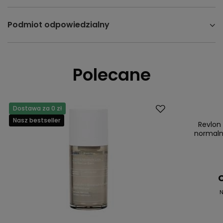
Podmiot odpowiedzialny
Polecane
Dostawa za 0 zł
Promocja
Nasz bestseller
Nasz bestsell
Revlon
normaln
C
N