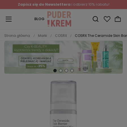
Zapisz się do Newslettera
i odbierz 10% rabatu!
BLOG
Strona główna
Marki
COSRX
COSRX The Ceramide Skin Barri