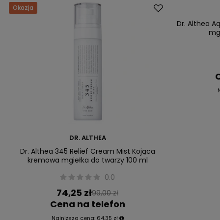
Okazja
Okazja
Nasz bestsell
Dr. Althea A
mgi
C
DR. ALTHEA
Dr. Althea 345 Relief Cream Mist Kojąca
kremowa mgiełka do twarzy 100 ml
0.0
74,25 zł
99,00 zł
Cena na telefon
Najniższa cena:
64,35 zł