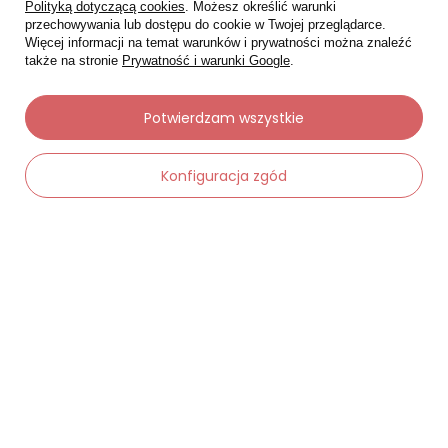
Polityką dotyczącą cookies
. Możesz określić warunki
Śledzenie przesyłki
przechowywania lub dostępu do cookie w Twojej przeglądarce.
Więcej informacji na temat warunków i prywatności można znaleźć
Chcę zareklamować produkt
także na stronie
Prywatność i warunki Google
.
Chcę zwrócić produkt
Potwierdzam wszystkie
Chcę wymienić towar
Kontakt
Konfiguracja zgód
Moje konto
-
Dodaj do koszyka
+
Regulaminy
Dane kontaktowe