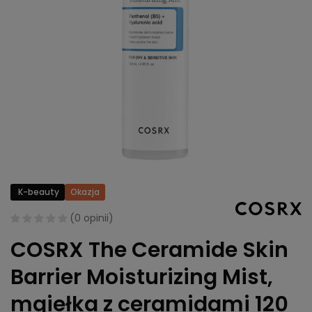
K-beauty
Okazja
(
0 opinii
)
COSRX The Ceramide Skin
Barrier Moisturizing Mist,
mgiełka z ceramidami 120