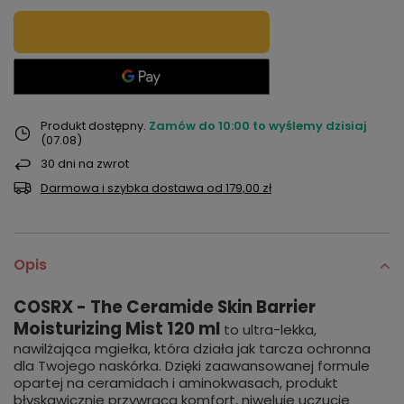
Produkt dostępny
Zamów do
10:00 to wyślemy dzisiaj
(07.08)
30
dni na zwrot
Darmowa i szybka dostawa
od
179,00 zł
Opis
COSRX - The Ceramide Skin Barrier
Moisturizing Mist 120 ml
to ultra-lekka,
nawilżająca mgiełka, która działa jak tarcza ochronna
dla Twojego naskórka. Dzięki zaawansowanej formule
opartej na ceramidach i aminokwasach, produkt
błyskawicznie przywraca komfort, niweluje uczucie