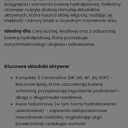
ściągnięcia i wzmacnia barierę hydrolipidową. Delikatny
atomizer rozpyla drobną chmurkę składników
aktywnych, która nasyca skórę wilgocią, nadając jej
miękkość i zdrowy blask w dowolnym momencie dnia.
Idealny dla:
Cery suchej, wrażliwej oraz z zaburzoną
barierą hydrolipidową, która potrzebuje
natychmiastowego ukojenia i odświeżenia.
Kluczowe składniki aktywne:
Kompleks 5 Ceramidów (NP, NS, AP, AS, EOP) –
kluczowe lipidy, które uszczelniają barierę
ochronną, przyspieszają łagodzenie podrażnień i
dbają o długotrwałe nawilżenie.
Kwas hialuronowy (w tym formy hydrolizowane i
usieciowane) – zapewnia wielopoziomowe
nawodnienie naskórka, wygładzając jego
powierzchnię i redukując suchość.