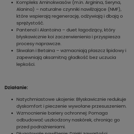
Kompleks Aminokwasów (m.in. Arginina, Seryna,
Alanina) – naturalne czynniki nawilżające (NMF),
które wspierają regenerację, odżywiają i dbają o
sprężystość.
Pantenol i Alantoina – duet łagodzący, który
błyskawicznie koi zaczerwienienia i przyspiesza
procesy naprawcze.
Skwalan i Betaina – wzmacniają płaszcz lipidowy i
zapewniają aksamitną gładkość bez uczucia
lepkości.
Działanie:
Natychmiastowe ukojenie: Błyskawicznie redukuje
dyskomfort i pieczenie wywołane przesuszeniem.
Wzmocnienie bariery ochronnej: Pomaga
odbudować uszkodzony naskórek, chroniąc go
przed podrażnieniami.
Długotrwałe nawilżenie: Dzięki zawartości