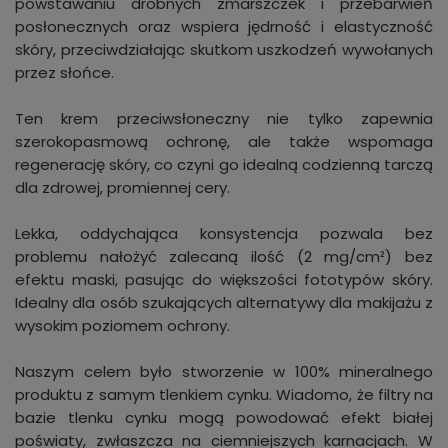
powstawaniu drobnych zmarszczek i przebarwień
posłonecznych oraz wspiera jędrność i elastyczność
skóry, przeciwdziałając skutkom uszkodzeń wywołanych
przez słońce.
Ten krem przeciwsłoneczny nie tylko zapewnia
szerokopasmową ochronę, ale także wspomaga
regenerację skóry, co czyni go idealną codzienną tarczą
dla zdrowej, promiennej cery.
Lekka, oddychająca konsystencja pozwala bez
problemu nałożyć zalecaną ilość (2 mg/cm²) bez
efektu maski, pasując do większości fototypów skóry.
Idealny dla osób szukających alternatywy dla makijażu z
wysokim poziomem ochrony.
Naszym celem było stworzenie w 100% mineralnego
produktu z samym tlenkiem cynku. Wiadomo, że filtry na
bazie tlenku cynku mogą powodować efekt białej
poświaty, zwłaszcza na ciemniejszych karnacjach. W