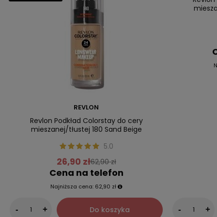
miesza
C
N
REVLON
Revlon Podkład Colorstay do cery
mieszanej/tłustej 180 Sand Beige
5.0
26,90 zł
62,90 zł
Cena na telefon
Najniższa cena:
62,90 zł
Do koszyka
-
+
-
+