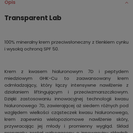
Opis
Transparent Lab
100% mineralny krem przeciwsłoneczny z tlenkiem cynku
i wysoką ochroną SPF 50.
Krem z kwasem hialuronowym 7D i peptydem
miedziowym GHK-Cu to zaawansowany krem
odmładzający, który łączy intensywne nawilżenie z
działaniem liftingującym i przeciwzmarszczkowym.
Dzięki zastosowaniu innowacyjnej technologii kwasu
hialuronowego 7D, zawierającej aż siedem różnych pod
względem wielkości cząsteczek kwasu hialuronowego,
krem zapewnia wielopoziomowe nawilżenie skóry,
przywracając jej młody i promienny wygląd. Skład
preparatu został wzbogacony o innowacyjny składnik,