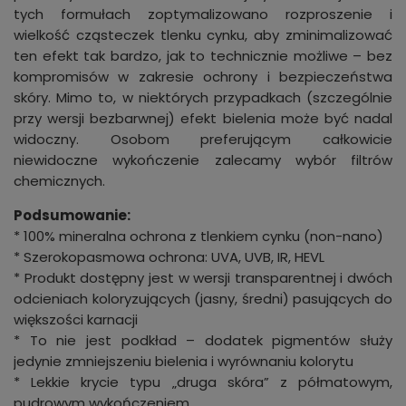
tych formułach zoptymalizowano rozproszenie i
wielkość cząsteczek tlenku cynku, aby zminimalizować
ten efekt tak bardzo, jak to technicznie możliwe – bez
kompromisów w zakresie ochrony i bezpieczeństwa
skóry. Mimo to, w niektórych przypadkach (szczególnie
przy wersji bezbarwnej) efekt bielenia może być nadal
widoczny. Osobom preferującym całkowicie
niewidoczne wykończenie zalecamy wybór filtrów
chemicznych.
Podsumowanie:
* 100% mineralna ochrona z tlenkiem cynku (non-nano)
* Szerokopasmowa ochrona: UVA, UVB, IR, HEVL
* Produkt dostępny jest w wersji transparentnej i dwóch
odcieniach koloryzujących (jasny, średni) pasujących do
większości karnacji
* To nie jest podkład – dodatek pigmentów służy
jedynie zmniejszeniu bielenia i wyrównaniu kolorytu
* Lekkie krycie typu „druga skóra” z półmatowym,
pudrowym wykończeniem