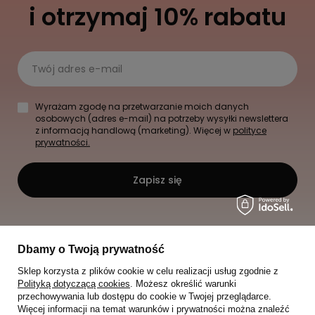
i otrzymaj 10% rabatu
Twój adres e-mail
Wyrażam zgodę na przetwarzanie moich danych
osobowych (adres e-mail) na potrzeby wysyłki newslettera
z informacją handlową (marketing). Więcej w
polityce
prywatności.
Zapisz się
Dbamy o Twoją prywatność
Sklep korzysta z plików cookie w celu realizacji usług zgodnie z
Polityką dotyczącą cookies
. Możesz określić warunki
przechowywania lub dostępu do cookie w Twojej przeglądarce.
Więcej informacji na temat warunków i prywatności można znaleźć