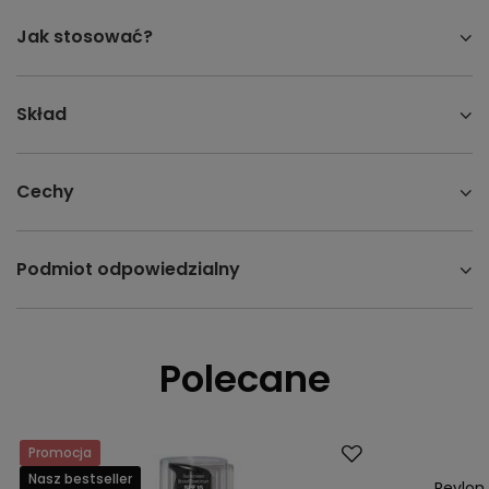
Jak stosować?
Skład
Cechy
Podmiot odpowiedzialny
Polecane
Promocja
Okazja
Nasz bestseller
Nasz bestsell
Revlon