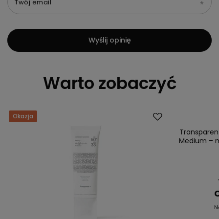
Twój email
Wyślij opinię
Warto zobaczyć
Okazja
Okazja
Transparent
Medium – mi
C
N