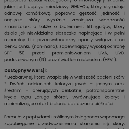
jakim jest peptyd miedziowy GHK-Cu, który stymuluje
odnowę komórkową, poprawia gęstość, jędrność i
napięcie skóry, wyraźnie zmniejsza widoczność
zmarszczek, a także o bioferment liftingujący, który
działa jak niewidzialna siateczka napinająca i W pełni
mineralny filtr przeciwsłoneczny oparty wyłącznie na
tlenku cynku (non-nano), zapewniający wysoką ochronę
SPF 50 przed promieniowaniem UVA, UVB,
podczerwonym (IR) oraz światłem niebieskim (HEVL).
Dostępny w wersji:
* Bezbarwnej, która wtapia się w większość odcieni skóry
* Dwóch odcieniach koloryzujących – jasnym oraz
średnim – oferujących delikatne, półtransparentne
krycie typu „druga skóra”, wyrównujące koloryt i
minimalizujące efekt bielenia bez uczucia ciężkości
Formuła z peptydami i roślinnym kolagenem wspomaga
zapobieganie przedwczesnemu starzeniu się skóry,