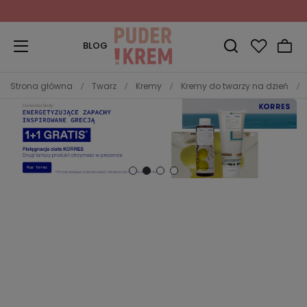
Zapisz się do Newslettera
i odbierz 10% rabatu!
BLOG
Strona główna
Twarz
Kremy
Kremy do twarzy na dzień