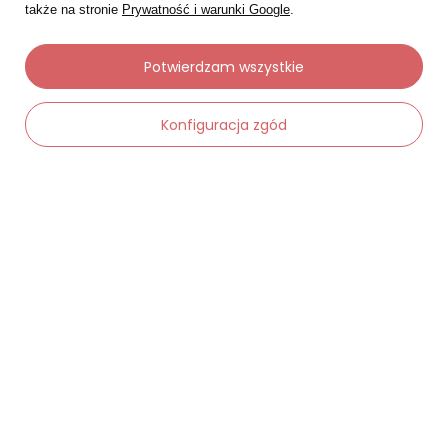
także na stronie
Prywatność i warunki Google
.
Potwierdzam wszystkie
Konfiguracja zgód
Moje zamówienia
-
Dodaj do koszyka
+
Status zamówienia
Śledzenie przesyłki
Chcę zareklamować produkt
Chcę zwrócić produkt
Chcę wymienić towar
Kontakt
Moje konto