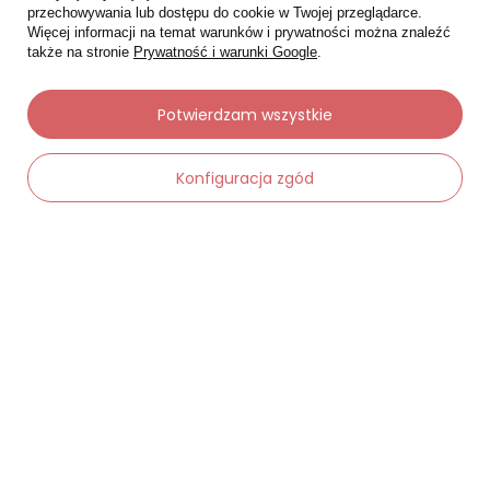
przechowywania lub dostępu do cookie w Twojej przeglądarce.
Więcej informacji na temat warunków i prywatności można znaleźć
także na stronie
Prywatność i warunki Google
.
Potwierdzam wszystkie
Moje zamówienia
Konfiguracja zgód
Status zamówienia
Śledzenie przesyłki
Chcę zareklamować produkt
-
Dodaj do koszyka
+
Chcę zwrócić produkt
Chcę wymienić towar
Kontakt
Moje konto