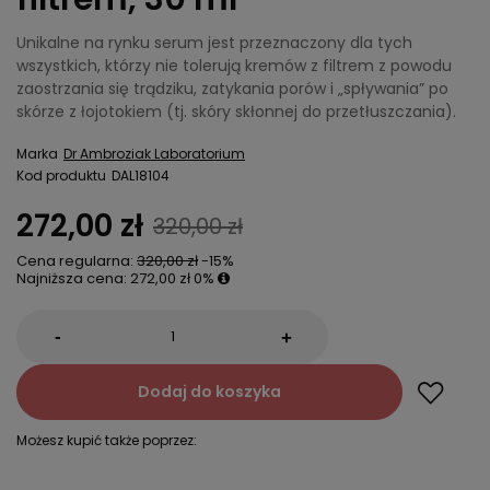
Unikalne na rynku serum jest przeznaczony dla tych
wszystkich, którzy nie tolerują kremów z filtrem z powodu
zaostrzania się trądziku, zatykania porów i „spływania” po
skórze z łojotokiem (tj. skóry skłonnej do przetłuszczania).
Marka
Dr Ambroziak Laboratorium
Kod produktu
DAL18104
272,00 zł
320,00 zł
Cena regularna:
320,00 zł
-15%
Najniższa cena:
272,00 zł
0%
-
+
Dodaj do koszyka
Możesz kupić także poprzez: