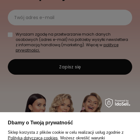
Twój adres e-mail
Wyrażam zgodę na przetwarzanie moich danych
osobowych (adres e-mail) na potrzeby wysyłki newslettera
z informacją handlową (marketing). Więcej w
polityce
prywatności.
Zapisz się
Dbamy o Twoją prywatność
Sklep korzysta z plików cookie w celu realizacji usług zgodnie z
Polityką dotyczącą cookies
. Możesz określić warunki