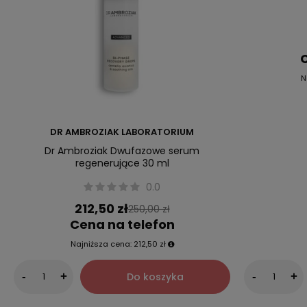
C
N
DR AMBROZIAK LABORATORIUM
Dr Ambroziak Dwufazowe serum
regenerujące 30 ml
0.0
212,50 zł
250,00 zł
Cena na telefon
Najniższa cena:
212,50 zł
Do koszyka
-
+
-
+