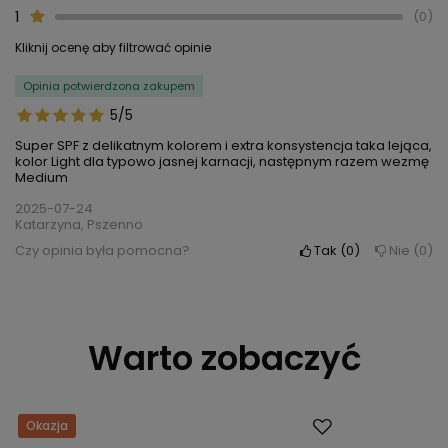
1
0
Kliknij ocenę aby filtrować opinie
Opinia potwierdzona zakupem
5/5
Super SPF z delikatnym kolorem i extra konsystencja taka lejąca,
kolor Light dla typowo jasnej karnacji, następnym razem wezmę
Medium
2025-07-24
Katarzyna, Pszenno
Czy opinia była pomocna?
Tak
0
Nie
0
Warto zobaczyć
Okazja
Okazja