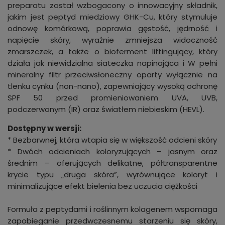
preparatu został wzbogacony o innowacyjny składnik,
jakim jest peptyd miedziowy GHK-Cu, który stymuluje
odnowę komórkową, poprawia gęstość, jędrność i
napięcie skóry, wyraźnie zmniejsza widoczność
zmarszczek, a także o bioferment liftingujący, który
działa jak niewidzialna siateczka napinająca i W pełni
mineralny filtr przeciwsłoneczny oparty wyłącznie na
tlenku cynku (non-nano), zapewniający wysoką ochronę
SPF 50 przed promieniowaniem UVA, UVB,
podczerwonym (IR) oraz światłem niebieskim (HEVL).
Dostępny w wersji:
* Bezbarwnej, która wtapia się w większość odcieni skóry
* Dwóch odcieniach koloryzujących – jasnym oraz
średnim – oferujących delikatne, półtransparentne
krycie typu „druga skóra”, wyrównujące koloryt i
minimalizujące efekt bielenia bez uczucia ciężkości
Formuła z peptydami i roślinnym kolagenem wspomaga
zapobieganie przedwczesnemu starzeniu się skóry,