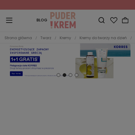
Zapisz się do Newslettera
i odbierz 10% rabatu!
BLOG
Strona główna
Twarz
Kremy
Kremy do twarzy na dzień