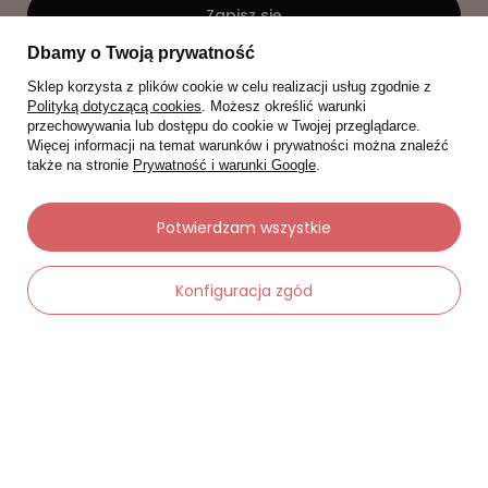
Zapisz się
Dbamy o Twoją prywatność
Sklep korzysta z plików cookie w celu realizacji usług zgodnie z
Polityką dotyczącą cookies
. Możesz określić warunki
przechowywania lub dostępu do cookie w Twojej przeglądarce.
Więcej informacji na temat warunków i prywatności można znaleźć
także na stronie
Prywatność i warunki Google
.
Potwierdzam wszystkie
Konfiguracja zgód
-
Dodaj do koszyka
+
Moje zamówienia
Status zamówienia