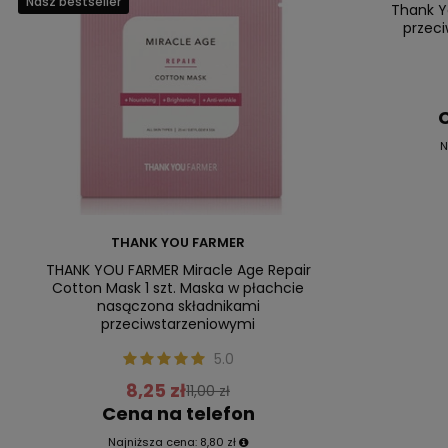
Nasz bestseller
Nasz bestsell
Thank Y
przeci
C
N
THANK YOU FARMER
THANK YOU FARMER Miracle Age Repair
Cotton Mask 1 szt. Maska w płachcie
nasączona składnikami
przeciwstarzeniowymi
5.0
8,25 zł
11,00 zł
Cena na telefon
Najniższa cena:
8,80 zł