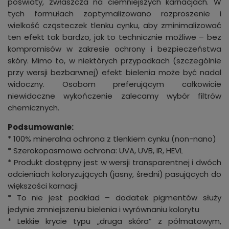
poświaty, zwłaszcza na ciemniejszych karnacjach. W
tych formułach zoptymalizowano rozproszenie i
wielkość cząsteczek tlenku cynku, aby zminimalizować
ten efekt tak bardzo, jak to technicznie możliwe – bez
kompromisów w zakresie ochrony i bezpieczeństwa
skóry. Mimo to, w niektórych przypadkach (szczególnie
przy wersji bezbarwnej) efekt bielenia może być nadal
widoczny. Osobom preferującym całkowicie
niewidoczne wykończenie zalecamy wybór filtrów
chemicznych.
Podsumowanie:
* 100% mineralna ochrona z tlenkiem cynku (non-nano)
* Szerokopasmowa ochrona: UVA, UVB, IR, HEVL
* Produkt dostępny jest w wersji transparentnej i dwóch
odcieniach koloryzujących (jasny, średni) pasujących do
większości karnacji
* To nie jest podkład – dodatek pigmentów służy
jedynie zmniejszeniu bielenia i wyrównaniu kolorytu
* Lekkie krycie typu „druga skóra” z półmatowym,