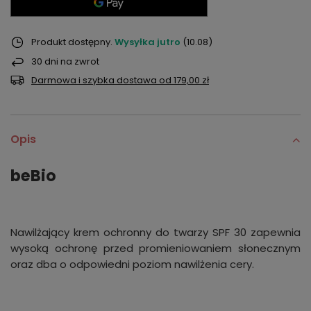
Produkt dostępny
Wysyłka
jutro
(10.08)
30
dni na zwrot
Darmowa i szybka dostawa
od
179,00 zł
Opis
beBio
Nawilżający krem ochronny do twarzy SPF 30 zapewnia
wysoką ochronę przed promieniowaniem słonecznym
oraz dba o odpowiedni poziom nawilżenia cery.