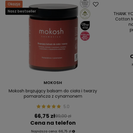
Okazja
Promocja
Nasz bestseller
Nasz bestsell
THANK YO
Cotton M
n
p
C
MOKOSH
Mokosh brązujący balsam do ciała i twarzy
pomarańcza z cynamonem
5.0
66,75 zł
89,00 zł
Cena na telefon
Najniższa cena:
66,75 zł