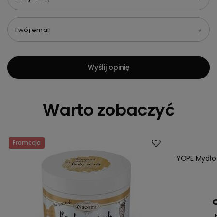
Twój email
Wyślij opinię
Warto zobaczyć
Promocja
Okazja
YOPE Mydło 
C