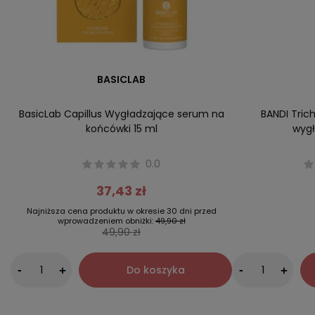
BASICLAB
BasicLab Capillus Wygładzające serum na
BANDI Tric
końcówki 15 ml
wygł
0.0
37,43 zł
Najniższa cena produktu w okresie 30 dni przed
wprowadzeniem obniżki:
49,90 zł
49,90 zł
-
Do koszyka
-
+
+