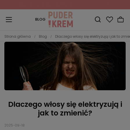
Zapisz się do Newslettera
i odbierz 10% rabatu!
BLOG
Strona główna
Blog
Dlaczego włosy się elektryzują i jak to zmie
Dlaczego włosy się elektryzują i
jak to zmienić?
2025-09-18