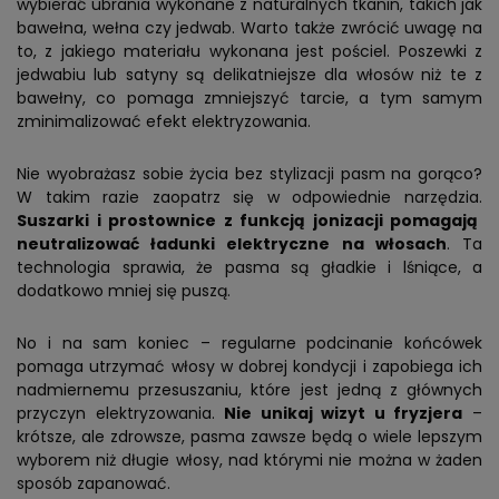
wybierać ubrania wykonane z naturalnych tkanin, takich jak
bawełna, wełna czy jedwab. Warto także zwrócić uwagę na
to, z jakiego materiału wykonana jest pościel. Poszewki z
jedwabiu lub satyny są delikatniejsze dla włosów niż te z
bawełny, co pomaga zmniejszyć tarcie, a tym samym
zminimalizować efekt elektryzowania.
Nie wyobrażasz sobie życia bez stylizacji pasm na gorąco?
W takim razie zaopatrz się w odpowiednie narzędzia.
Suszarki i prostownice z funkcją jonizacji pomagają
neutralizować ładunki elektryczne na włosach
. Ta
technologia sprawia, że pasma są gładkie i lśniące, a
dodatkowo mniej się puszą.
No i na sam koniec – regularne podcinanie końcówek
pomaga utrzymać włosy w dobrej kondycji i zapobiega ich
nadmiernemu przesuszaniu, które jest jedną z głównych
przyczyn elektryzowania.
Nie unikaj wizyt u fryzjera
–
krótsze, ale zdrowsze, pasma zawsze będą o wiele lepszym
wyborem niż długie włosy, nad którymi nie można w żaden
sposób zapanować.