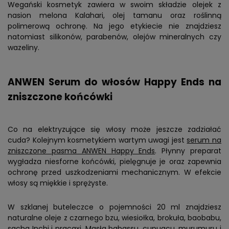
Wegański kosmetyk zawiera w swoim składzie olejek z
nasion melona Kalahari, olej tamanu oraz roślinną
polimerową ochronę. Na jego etykiecie nie znajdziesz
natomiast silikonów, parabenów, olejów mineralnych czy
wazeliny.
ANWEN Serum do włosów Happy Ends na
zniszczone końcówki
Co na elektryzujące się włosy może jeszcze zadziałać
cuda? Kolejnym kosmetykiem wartym uwagi jest
serum na
zniszczone pasma ANWEN Happy Ends
. Płynny preparat
wygładza niesforne końcówki, pielęgnuje je oraz zapewnia
ochronę przed uszkodzeniami mechanicznym. W efekcie
włosy są miękkie i sprężyste.
W szklanej buteleczce o pojemności 20 ml znajdziesz
naturalne oleje z czarnego bzu, wiesiołka, brokuła, baobabu,
sacha Inchi i pracaxi. Masła babassu, cupuacu, murumuru i