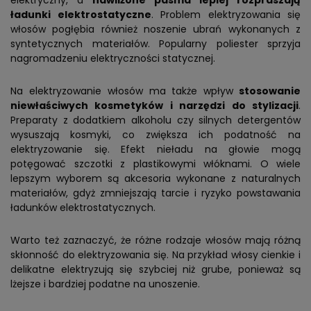
elektryczny, a
nawilżone pasma lepiej rozpraszają
ładunki elektrostatyczne
. Problem elektryzowania się
włosów pogłębia również noszenie ubrań wykonanych z
syntetycznych materiałów. Popularny poliester sprzyja
nagromadzeniu elektryczności statycznej.
Na elektryzowanie włosów ma także wpływ
stosowanie
niewłaściwych kosmetyków i narzędzi do stylizacji
.
Preparaty z dodatkiem alkoholu czy silnych detergentów
wysuszają kosmyki, co zwiększa ich podatność na
elektryzowanie się. Efekt nieładu na głowie mogą
potęgować szczotki z plastikowymi włóknami. O wiele
lepszym wyborem są akcesoria wykonane z naturalnych
materiałów, gdyż zmniejszają tarcie i ryzyko powstawania
ładunków elektrostatycznych.
Warto też zaznaczyć, że różne rodzaje włosów mają różną
skłonność do elektryzowania się. Na przykład włosy cienkie i
delikatne elektryzują się szybciej niż grube, ponieważ są
lżejsze i bardziej podatne na unoszenie.