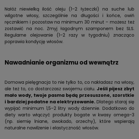
Nałóż niewielką ilość oleju (1–2 łyżeczki) na suche lub
wilgotne włosy, szczególnie na długości i końce, owiń
ręcznikiem i pozostaw na minimum 30 minut – możesz też
zostawić na noc. Zmyj łagodnym szamponem bez SLS.
Regularne olejowanie (1–2 razy w tygodniu) znacząco
poprawia kondycję włosów.
Nawadnianie organizmu od wewnątrz
Domowa pielęgnacja to nie tylko to, co nakładasz na włosy,
ale też to, co dostarczasz swojemu ciału.
Jeśli pijesz zbyt
mało wody, twoje pasma będą przesuszone, szorstkie
i bardziej podatne na elektryzowanie.
Dlatego staraj się
wypijać minimum 1,5–2 litry wody dziennie. Dodatkowo do
diety warto włączyć produkty bogate w kwasy omega-3
(np. siemię lniane, awokado, orzechy), które wspierają
naturalne nawilżenie i elastyczność włosów.