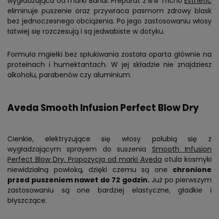
wygładzająca od marki Bandi. Preparat z linii Tricho
Esthetic
eliminuje puszenie oraz przywraca pasmom zdrowy blask
bez jednoczesnego obciążenia. Po jego zastosowaniu włosy
łatwiej się rozczesują i są jedwabiste w dotyku.
Formuła mgiełki bez spłukiwania została oparta głównie na
proteinach i humektantach. W jej składzie nie znajdziesz
alkoholu, parabenów czy aluminium.
Aveda Smooth Infusion Perfect Blow Dry
Cienkie, elektryzujące się włosy polubią się z
wygładzającym sprayem do suszenia
Smooth Infusion
Perfect Blow Dry. Propozycja od marki Aveda
otula kosmyki
niewidzialną powłoką, dzięki czemu są one
chronione
przed puszeniem nawet do 72 godzin.
Już po pierwszym
zastosowaniu są one bardziej elastyczne, gładkie i
błyszczące.