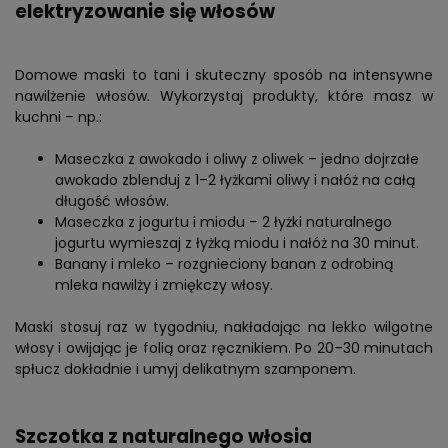
elektryzowanie się włosów
Domowe maski to tani i skuteczny sposób na intensywne
nawilżenie włosów. Wykorzystaj produkty, które masz w
kuchni – np.:
Maseczka z awokado i oliwy z oliwek – jedno dojrzałe
awokado zblenduj z 1–2 łyżkami oliwy i nałóż na całą
długość włosów.
Maseczka z jogurtu i miodu – 2 łyżki naturalnego
jogurtu wymieszaj z łyżką miodu i nałóż na 30 minut.
Banany i mleko – rozgnieciony banan z odrobiną
mleka nawilży i zmiękczy włosy.
Maski stosuj raz w tygodniu, nakładając na lekko wilgotne
włosy i owijając je folią oraz ręcznikiem. Po 20–30 minutach
spłucz dokładnie i umyj delikatnym szamponem.
Szczotka z naturalnego włosia