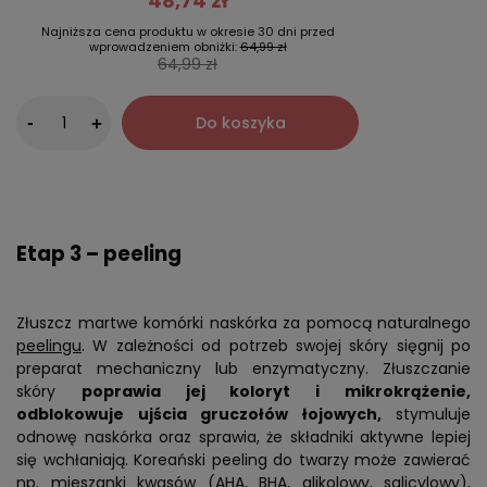
48,74 zł
Najniższa cena produktu w okresie 30 dni przed
wprowadzeniem obniżki:
64,99 zł
64,99 zł
-
Do koszyka
+
Etap 3 – peeling
Złuszcz martwe komórki naskórka za pomocą naturalnego
peelingu
. W zależności od potrzeb swojej skóry sięgnij po
preparat mechaniczny lub enzymatyczny. Złuszczanie
skóry
poprawia jej koloryt i mikrokrążenie,
odblokowuje ujścia gruczołów łojowych,
stymuluje
odnowę naskórka oraz sprawia, że składniki aktywne lepiej
się wchłaniają. Koreański peeling do twarzy może zawierać
np. mieszanki kwasów (AHA, BHA, glikolowy, salicylowy),