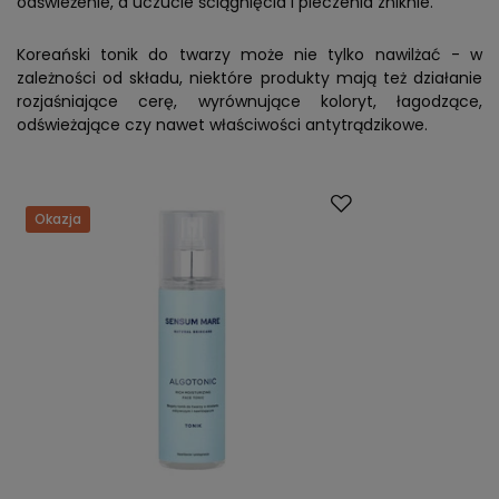
odświeżenie, a uczucie ściągnięcia i pieczenia zniknie.
Koreański tonik do twarzy może nie tylko nawilżać - w
zależności od składu, niektóre produkty mają też działanie
rozjaśniające cerę, wyrównujące koloryt, łagodzące,
odświeżające czy nawet właściwości antytrądzikowe.
Okazja