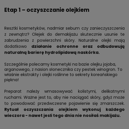
Etap 1 – oczyszczanie olejkiem
Resztki kosmetyków, nadmiar sebum czy zanieczyszczenia
z zewnątrz? Olejek do demakijażu skutecznie usunie te
zabrudzenia z powierzchni skóry. Naturalne olejki mają
dodatkowo
działanie ochronne oraz odbudowują
naturalną barierę hydrolipidową naskórka.
Szczególnie polecamy kosmetyki na bazie olejku jojoba,
arganowego, z nasion słonecznika czy pestek winogron. To
właśnie ekstrakty i olejki roślinne to sekrety koreańskiego
piękna!
Preparat należy wmasowywać kolistymi, delikatnymi
ruchami. Ważne jest to, aby nie naciągać skóry, gdyż może
to powodować przedwczesne pojawienie się zmarszczek.
Rytuał oczyszczania olejkiem wykonuj każdego
wieczora - nawet jesli tego dnia nie nosiłaś makijażu.