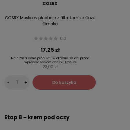
COSRX
COSRX Maska w płachcie z filtratem ze śluzu
ślimaka
0.0
17,25 zł
Najniższa cena produktu w okresie 30 dni przed
wprowadzeniem obniżki:
17,25 zł
23,00 zł
-
Do koszyka
+
Etap 8 – krem pod oczy