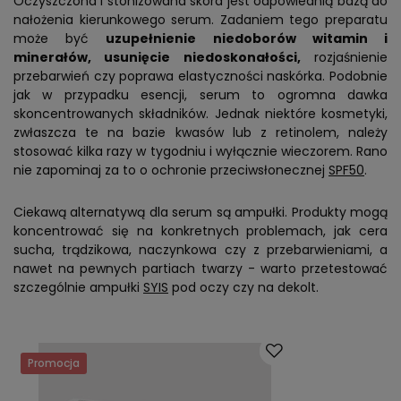
Oczyszczona i stonizowana skóra jest odpowiednią bazą do
nałożenia kierunkowego serum. Zadaniem tego preparatu
może być
uzupełnienie niedoborów witamin i
minerałów, usunięcie niedoskonałości,
rozjaśnienie
przebarwień czy poprawa elastyczności naskórka. Podobnie
jak w przypadku esencji, serum to ogromna dawka
skoncentrowanych składników. Jednak niektóre kosmetyki,
zwłaszcza te na bazie kwasów lub z retinolem, należy
stosować kilka razy w tygodniu i wyłącznie wieczorem. Rano
nie zapominaj za to o ochronie przeciwsłonecznej
SPF50
.
Ciekawą alternatywą dla serum są ampułki. Produkty mogą
koncentrować się na konkretnych problemach, jak cera
sucha, trądzikowa, naczynkowa czy z przebarwieniami, a
nawet na pewnych partiach twarzy - warto przetestować
szczególnie ampułki
SYIS
pod oczy czy na dekolt.
Promocja