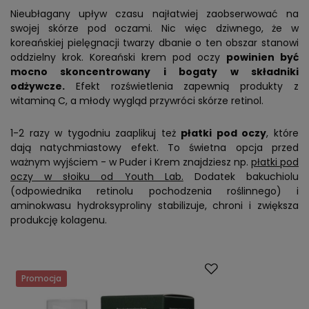
Nieubłagany upływ czasu najłatwiej zaobserwować na
swojej skórze pod oczami. Nic więc dziwnego, że w
koreańskiej pielęgnacji twarzy dbanie o ten obszar stanowi
oddzielny krok. Koreański krem pod oczy
powinien być
mocno skoncentrowany i bogaty w składniki
odżywcze.
Efekt rozświetlenia zapewnią produkty z
witaminą C, a młody wygląd przywróci skórze retinol.
1-2 razy w tygodniu zaaplikuj też
płatki pod oczy
, które
dają natychmiastowy efekt. To świetna opcja przed
ważnym wyjściem - w Puder i Krem znajdziesz np.
płatki pod
oczy w słoiku od Youth Lab.
Dodatek bakuchiolu
(odpowiednika retinolu pochodzenia roślinnego) i
aminokwasu hydroksyproliny stabilizuje, chroni i zwiększa
produkcję kolagenu.
Promocja