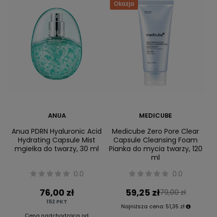
Okazja
ANUA
MEDICUBE
Anua PDRN Hyaluronic Acid
Medicube Zero Pore Clear
Hydrating Capsule Mist
Capsule Cleansing Foam
mgiełka do twarzy, 30 ml
Pianka do mycia twarzy, 120
ml
0.0
0.0
76,00 zł
59,25 zł
79,00 zł
152
PKT
Najniższa cena:
51,35 zł
Cena nadchodząca od