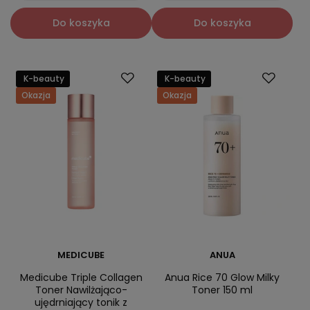
Do koszyka
Do koszyka
K-beauty
K-beauty
Okazja
Okazja
MEDICUBE
ANUA
Medicube Triple Collagen
Anua Rice 70 Glow Milky
Toner Nawilżająco-
Toner 150 ml
ujędrniający tonik z