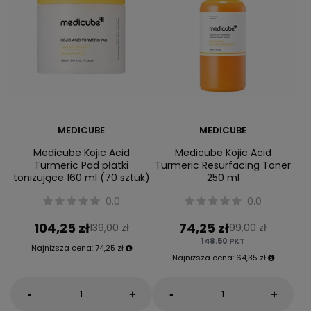
MEDICUBE
MEDICUBE
Medicube Kojic Acid
Medicube Kojic Acid
Turmeric Pad płatki
Turmeric Resurfacing Toner
tonizujące 160 ml (70 sztuk)
250 ml
0.0
0.0
104,25 zł
74,25 zł
139,00 zł
99,00 zł
148.50
PKT
Najniższa cena:
74,25 zł
Najniższa cena:
64,35 zł
-
-
+
+