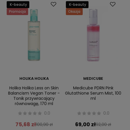
K-beauty
K-beauty
Promocja
Okazja
HOLIKA HOLIKA
MEDICUBE
Holika Holika Less on Skin
Medicube PDRN Pink
Balancism Vegan Toner -
Glutathione Serum Mist, 100
Tonik przywracający
ml
równowagę, 170 ml
0.0
0.0
75,68 zł
69,00 zł
100,90 zł
92,00 zł