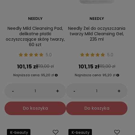
NEEDLY
NEEDLY
Needly Mild Cleansing Pad,
Needly Żel do oczyszczania
delikatne płatki
twarzy Mild Cleansing Gel,
oczyszczające skórę twarzy,
235 ml
60 szt
5.0
5.0
101,15 zł
101,15 zł
119,00 zł
119,00 zł
Najniższa cena:
95,20 zł
Najniższa cena:
95,20 zł
-
-
+
+
Do koszyka
Do koszyka
K-beauty
K-beauty