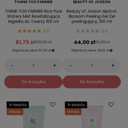
THANK YOU FARMER
BEAUTY OF JOSEON
THANK YOU FARMER Rice Pure
Beauty of Joseon Apricot
Watery Mist Rewitalizująca
Blossom Peeling Gel Żel
Mgiełka do Twarzy 100 ml
peelingujący, 100 ml
5.0
0.0
81,75 zł
44,00 zł
109,00 zł
55,00 zł
Najniższa cena:
87,20 zł
Najniższa cena:
41,25 zł
-
-
+
+
Do koszyka
Do koszyka
K-beauty
K-beauty
Okazja
Okazja