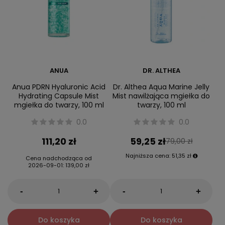
ANUA
DR. ALTHEA
Anua PDRN Hyaluronic Acid
Dr. Althea Aqua Marine Jelly
Hydrating Capsule Mist
Mist nawilżająca mgiełka do
mgiełka do twarzy, 100 ml
twarzy, 100 ml
0.0
0.0
111,20 zł
59,25 zł
79,00 zł
Najniższa cena:
51,35 zł
Cena nadchodząca od
2026-09-01
:
139,00 zł
-
-
+
+
Do koszyka
Do koszyka