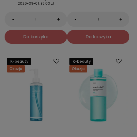
2026-09-01
:
95,00 zł
-
-
+
+
Do koszyka
Do koszyka
K-beauty
K-beauty
Okazja
Okazja