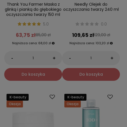
Thank You Farmer Maska z
Needly Olejek do
glinką i pianką do głębokiego
oczyszczania twarzy 240 ml
oczyszczania twarzy 150 ml
5.0
0.0
63,75 zł
109,65 zł
85,00 zł
129,00 zł
Najniższa cena:
68,00 zł
Najniższa cena:
103,20 zł
-
-
+
+
Do koszyka
Do koszyka
K-beauty
K-beauty
Okazja
Okazja