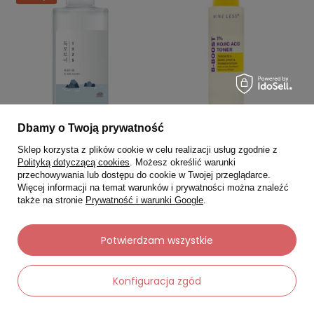
Dbamy o Twoją prywatność
Sklep korzysta z plików cookie w celu realizacji usług zgodnie z
ROUND LAB
NINE LESS
Polityką dotyczącą cookies
. Możesz określić warunki
przechowywania lub dostępu do cookie w Twojej przeglądarce.
ROUND LAB 1025 Dokdo Toner,
Nine Less B-Boost 1% Kojic
Więcej informacji na temat warunków i prywatności można znaleźć
200 ml
Acid Toner - tonik z kwasem
także na stronie
Prywatność i warunki Google
.
kojowym, 200 ml
0.0
0.0
Potwierdzam wszystkie
53,90 zł
51,20 zł
77,00 zł
64,00 zł
Najniższa cena:
53,90 zł
Najniższa cena:
64,00 zł
Konfiguracja zgód
-
-
+
+