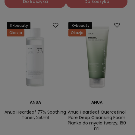
Do koszyka
Do koszyka
K-beauty
K-beauty
Okazja
Okazja
ANUA
ANUA
Anua Heartleaf 77% Soothing
Anua Heartleaf Quercetinol
Toner, 250ml
Pore Deep Cleansing Foam
Pianka do mycia twarzy, 150
ml