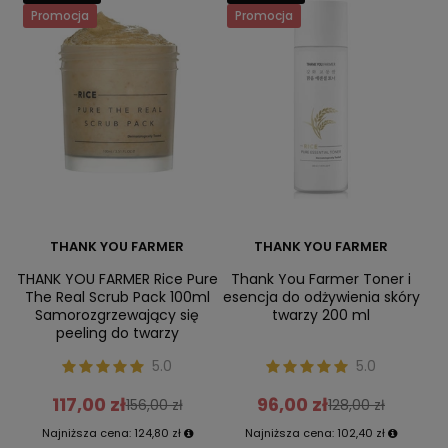
Promocja
Promocja
THANK YOU FARMER
THANK YOU FARMER
THANK YOU FARMER Rice Pure
Thank You Farmer Toner i
The Real Scrub Pack 100ml
esencja do odżywienia skóry
Samorozgrzewający się
twarzy 200 ml
peeling do twarzy
5.0
5.0
117,00 zł
96,00 zł
156,00 zł
128,00 zł
Najniższa cena:
124,80 zł
Najniższa cena:
102,40 zł