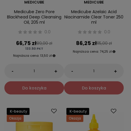
MEDICUBE
MEDICUBE
Medicube Zero Pore
Medicube Azelaic Acid
Blackhead Deep Cleansing
Niacinamide Clear Toner 250
Oil, 205 ml
ml
0.0
0.0
66,75 zł
86,25 zł
89,00 zł
115,00 zł
133.50
PKT
Najniższa cena:
74,25 zł
Najniższa cena:
13,50 zł
-
-
+
+
Do koszyka
Do koszyka
K-beauty
K-beauty
Okazja
Okazja