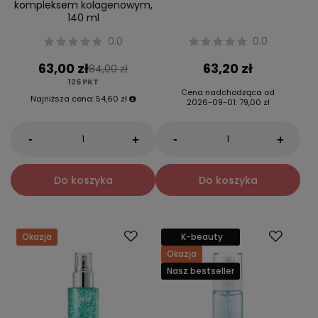
kompleksem kolagenowym,
140 ml
0.0
0.0
63,00 zł
63,20 zł
84,00 zł
126
PKT
Cena nadchodząca od
Najniższa cena:
54,60 zł
2026-09-01
:
79,00 zł
-
-
+
+
Do koszyka
Do koszyka
Okazja
K-beauty
Okazja
Nasz bestseller