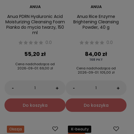
ANUA
ANUA
Anua PDRN Hyaluronic Acid
Anua Rice Enzyme
Moisturizing Cleansing Foam
Brightening Cleansing
Pianka do mycia twarzy, 150
Powder, 40 g
ml
0.0
0.0
55,20 zł
84,00 zł
168
PKT
Cena nadchodząca od
2026-09-01
:
69,00 zł
Cena nadchodząca od
2026-09-01
:
105,00 zł
-
-
+
+
Do koszyka
Do koszyka
Okazja
K-beauty