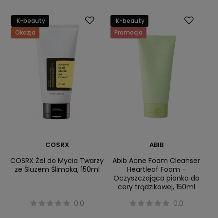
K-beauty
K-beauty
Okazja
Promocja
COSRX
ABIB
COSRX Żel do Mycia Twarzy
Abib Acne Foam Cleanser
ze Śluzem Ślimaka, 150ml
Heartleaf Foam -
Oczyszczająca pianka do
cery trądzikowej, 150ml
0.0
0.0