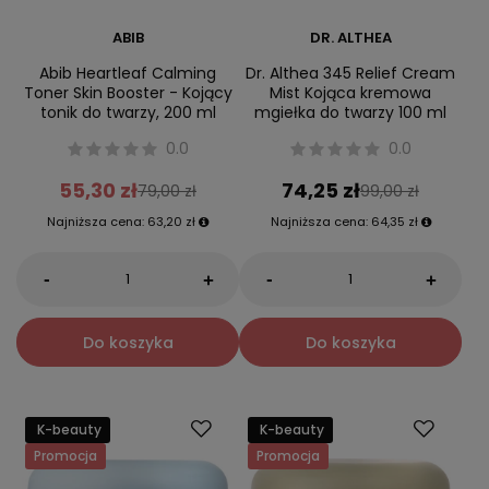
ABIB
DR. ALTHEA
Abib Heartleaf Calming
Dr. Althea 345 Relief Cream
Toner Skin Booster - Kojący
Mist Kojąca kremowa
tonik do twarzy, 200 ml
mgiełka do twarzy 100 ml
0.0
0.0
55,30 zł
74,25 zł
79,00 zł
99,00 zł
Najniższa cena:
63,20 zł
Najniższa cena:
64,35 zł
-
-
+
+
Do koszyka
Do koszyka
K-beauty
K-beauty
Promocja
Promocja