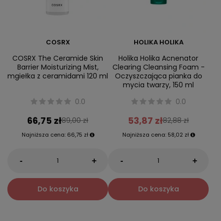
COSRX
HOLIKA HOLIKA
COSRX The Ceramide Skin
Holika Holika Acnenator
Barrier Moisturizing Mist,
Clearing Cleansing Foam -
mgiełka z ceramidami 120 ml
Oczyszczająca pianka do
mycia twarzy, 150 ml
0.0
0.0
66,75 zł
53,87 zł
89,00 zł
82,88 zł
Najniższa cena:
66,75 zł
Najniższa cena:
58,02 zł
-
-
+
+
Do koszyka
Do koszyka