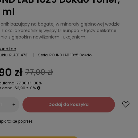
 ml
onik bazujący na bogatej w minerały głębinowej wodzie
 z okolic koreańskiej wyspy Ulleungdo - łączy delikatne
anie z głębokim nawilżeniem i ukojeniem.
ound Lab
uktu
RLAB114731
Seria
ROUND LAB 1025 Dokdo
90 zł
77,00 zł
gularna:
77,00 zł
-30%
a cena:
53,90 zł
0%
Dodaj do koszyka
+
pić także poprzez: