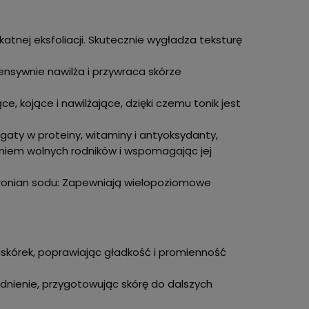
tnej eksfoliacji. Skutecznie wygładza teksturę
ensywnie nawilża i przywraca skórze
ce, kojące i nawilżające, dzięki czemu tonik jest
ogaty w proteiny, witaminy i antyoksydanty,
łaniem wolnych rodników i wspomagając jej
luronian sodu: Zapewniają wielopoziomowe
naskórek, poprawiając gładkość i promienność
nienie, przygotowując skórę do dalszych