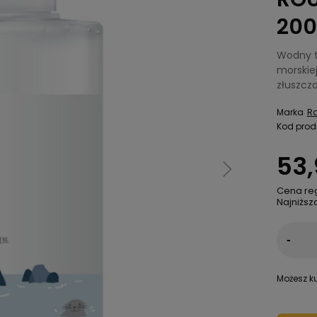
200
Wodny t
morskiej
złuszcz
Marka
R
Kod prod
53,
Cena re
Najniższ
-
Możesz ku