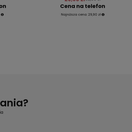
fon
Cena na telefon
ł
Najniższa cena:
29,90 zł
tania?
ia