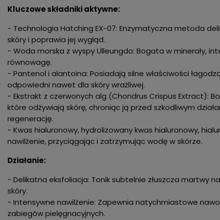
Kluczowe składniki aktywne:
- Technologia Hatching EX-07: Enzymatyczna metoda delika
skóry i poprawia jej wygląd.
- Woda morska z wyspy Ulleungdo: Bogata w minerały, int
równowagę.
- Pantenol i alantoina: Posiadają silne właściwości łagodzą
odpowiedni nawet dla skóry wrażliwej.
- Ekstrakt z czerwonych alg (Chondrus Crispus Extract): B
które odżywiają skórę, chroniąc ją przed szkodliwym dzia
regenerację.
- Kwas hialuronowy, hydrolizowany kwas hialuronowy, hia
nawilżenie, przyciągając i zatrzymując wodę w skórze.
Działanie:
- Delikatna eksfoliacja: Tonik subtelnie złuszcza martwy 
skóry.
- Intensywne nawilżenie: Zapewnia natychmiastowe nawod
zabiegów pielęgnacyjnych.