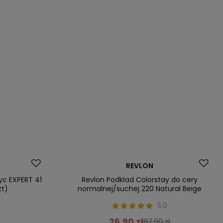
Promocja
REVLON
Nasz bestseller
życ EXPERT 41
Revlon Podkład Colorstay do cery
zt)
normalnej/suchej 220 Natural Beige
5.0
26,90 zł
62,90 zł