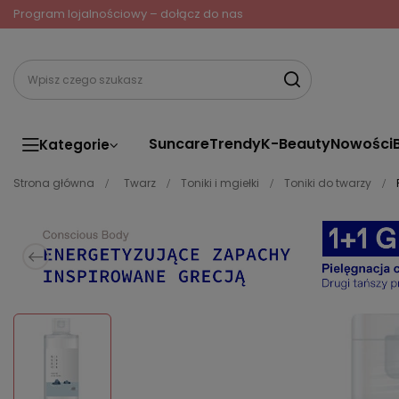
Program lojalnościowy – dołącz do nas
Suncare
Trendy
K-Beauty
Nowości
Kategorie
Strona główna
Twarz
Toniki i mgiełki
Toniki do twarzy