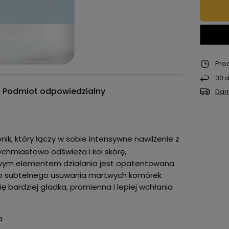
Pro
30
d
Podmiot odpowiedzialny
Dar
nik, który łączy w sobie intensywne nawilżenie z
ychmiastowo odświeża i koi skórę,
zowym elementem działania jest opatentowana
 do subtelnego usuwania martwych komórek
ię bardziej gładka, promienna i lepiej wchłania
a