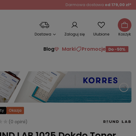
Darmowa dostawa
od 179,00 zł*
Dostawa
Zaloguj się
Ulubione
Koszyk
Blog
Marki
Promocje
ty
Okazja
(
0 opinii
)
ND LAB 1025 Dokdo Toner,