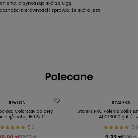
ienienia, przynosząc skórze ulgę.
zności nierówności i sprawia, że skóra jest
Polecane
Okazja
REVLON
STALEKS
ler
Nasz bestseller
odkład Colorstay do cery
Staleks PRO Polerka półksię
alnej/suchej 150 Buff
400/3000 grit (1 s
5.0
5.0
26,90 zł
2,32 zł
62,90 zł
2,90 zł