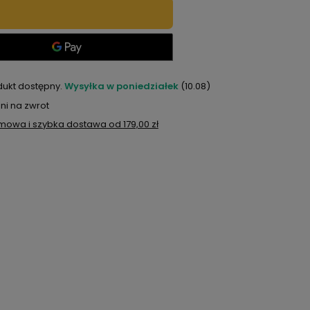
dukt dostępny
Wysyłka
w poniedziałek
(10.08)
ni na zwrot
mowa i szybka dostawa
od
179,00 zł