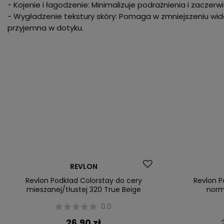
- Kojenie i łagodzenie: Minimalizuje podrażnienia i zaczerw
- Wygładzenie tekstury skóry: Pomaga w zmniejszeniu widoc
przyjemna w dotyku.
Okazja
Promocja
REVLON
Nasz bestseller
Nasz bestsel
Revlon Podkład Colorstay do cery
Revlon P
mieszanej/tłustej 320 True Beige
norm
0.0
26,90 zł