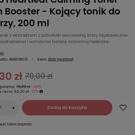
n Booster - Kojący tonik do
rzy, 200 ml
onik z ekstraktem z pstrolistki sercowatej, który błyskawicznie
 podrażnienia i wzmacnia barierę ochronną naskórka.
ib
uktu
ABIB118012
Seria
Abib Heartleaf
30 zł
79,00 zł
gularna:
79,00 zł
-30%
a cena:
63,20 zł
-12%
Dodaj do koszyka
+
pić także poprzez: