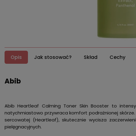
Opis
Jak stosować?
Skład
Cechy
Abib
Abib Heartleaf Calming Toner Skin Booster to intensyw
natychmiastowo przywraca komfort podrażnionej skórze. Dzi
sercowatej (Heartleaf), skutecznie wycisza zaczerwien
pielęgnacyjnych.