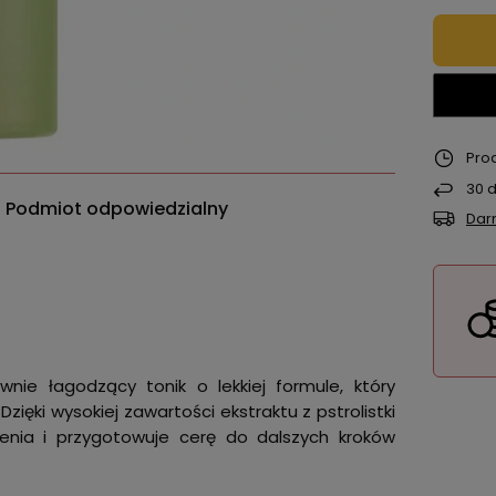
Pro
30
d
Podmiot odpowiedzialny
Dar
nie łagodzący tonik o lekkiej formule, który
ęki wysokiej zawartości ekstraktu z pstrolistki
ienia i przygotowuje cerę do dalszych kroków