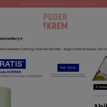
Zapisz się do Newslettera
i odbierz 10% rabatu!
Bestsellery✨
Abib Heartleaf Calming Toner Skin Booster - Kojący tonik do twarzy, 200 m
K-beau
Abi