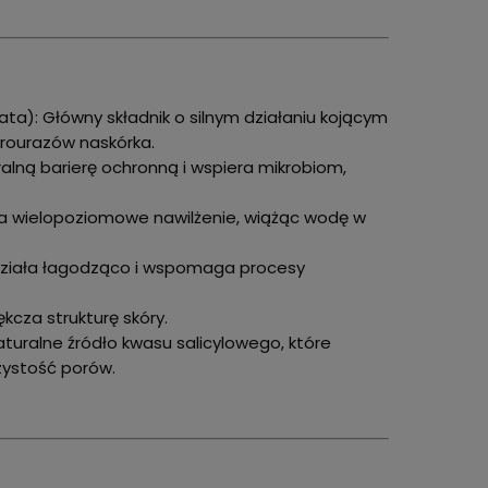
ata): Główny składnik o silnym działaniu kojącym
rourazów naskórka.
alną barierę ochronną i wspiera mikrobiom,
a wielopoziomowe nawilżenie, wiążąc wodę w
Działa łagodząco i wspomaga procesy
ękcza strukturę skóry.
aturalne źródło kwasu salicylowego, które
zystość porów.