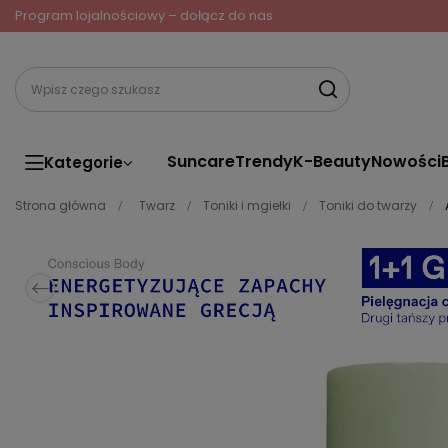
Program lojalnościowy – dołącz do nas
Suncare
Trendy
K-Beauty
Nowości
Kategorie
Strona główna
Twarz
Toniki i mgiełki
Toniki do twarzy