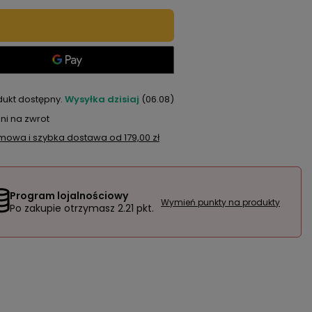
dukt dostępny
Wysyłka
dzisiaj
(06.08)
ni na zwrot
mowa i szybka dostawa
od
179,00 zł
Program lojalnościowy
Wymień punkty na produkty
Po zakupie otrzymasz
2.21 pkt.