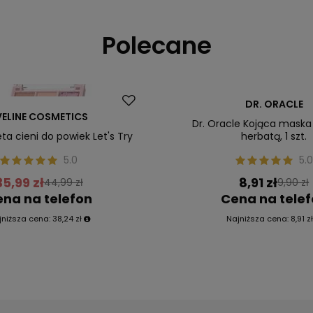
Polecane
Okazja
DR. ORACLE
VELINE COSMETICS
Dr. Oracle Kojąca maska 
eta cieni do powiek Let's Try
herbatą, 1 szt.
5.0
5.0
35,99 zł
8,91 zł
44,99 zł
9,90 zł
na na telefon
Cena na tele
jniższa cena:
38,24 zł
Najniższa cena:
8,91 z