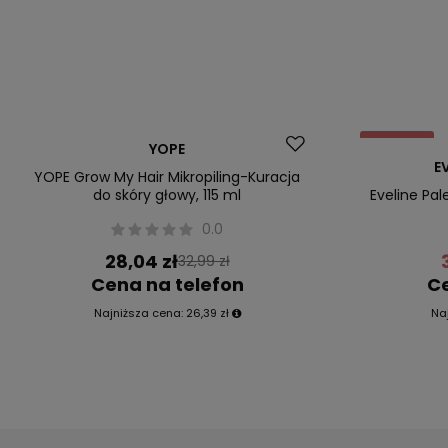
Okazja
Promocja
YOPE
E
YOPE Grow My Hair Mikropiling-Kuracja
do skóry głowy, 115 ml
Eveline Pal
0.0
28,04 zł
32,99 zł
Cena na telefon
Ce
Najniższa cena:
26,39 zł
Na