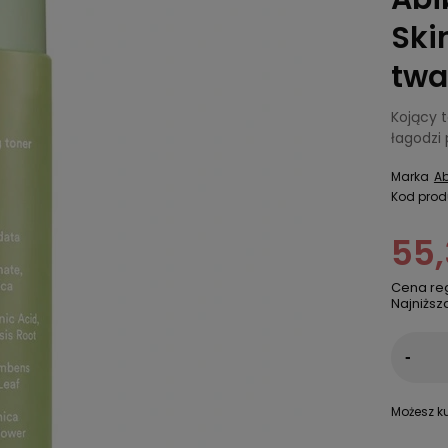
Ski
twa
Kojący t
łagodzi
Marka
Ab
Kod prod
55,
Cena re
Najniższ
-
Możesz ku