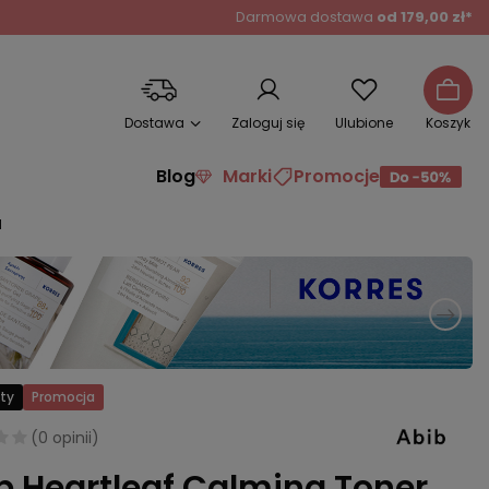
Darmowa dostawa
od 179,00 zł*
Dostawa
Zaloguj się
Ulubione
Koszyk
Blog
Marki
Promocje
l
ty
Promocja
(
0 opinii
)
b Heartleaf Calming Toner