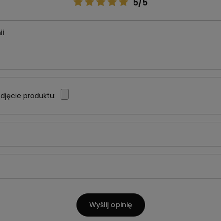
5/5
ii
djęcie produktu:
Wyślij opinię