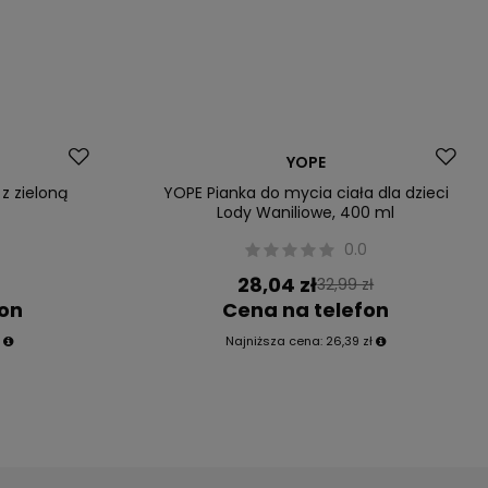
Okazja
YOPE
z zieloną
YOPE Pianka do mycia ciała dla dzieci
Lody Waniliowe, 400 ml
0.0
28,04 zł
32,99 zł
fon
Cena na telefon
ł
Najniższa cena:
26,39 zł