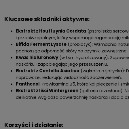
Kluczowe składniki aktywne:
Ekstrakt z Houttuynia Cordata
(pstrolistka sercow
i przeciwzapalnym, który wspomaga regenerację mik
Bifida Ferment Lysate
(probiotyk): Wzmacnia natur
podnosząc odporność skóry na czynniki zewnętrzne.
Kwas hialuronowy
(w tym hydrolizowany): Zapewni
naskórku i zapobiegając jego przesuszeniu.
Ekstrakt z Centella Asiatica
(wąkrota azjatycka): 
naprawcze, redukując widoczność zaczerwienień.
Panthenol
: Prowitamina B5, która koi pieczenie i zmi
Ekstrakt z liści Wintergreen
(golteria rozesłana): N
delikatnie wygładza powierzchnię naskórka i dba o c
Korzyści i działanie: