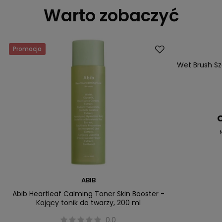
Warto zobaczyć
Promocja
Promocja
Wet Brush S
C
ABIB
Abib Heartleaf Calming Toner Skin Booster -
Kojący tonik do twarzy, 200 ml
0.0