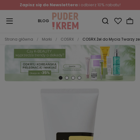
Zapisz się do Newslettera
i odbierz 10% rabatu!
BLOG
Strona główna
Marki
COSRX
COSRX Żel do Mycia Twarzy ze