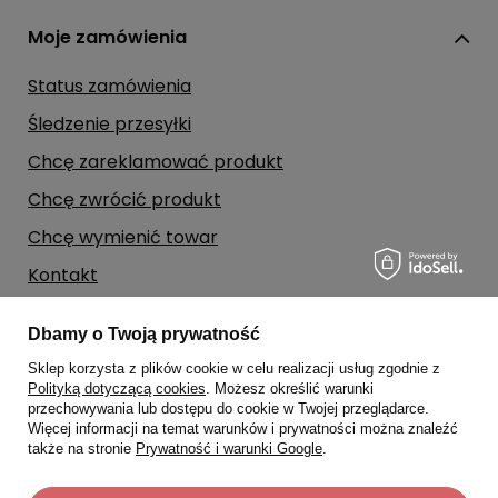
Moje zamówienia
Status zamówienia
Śledzenie przesyłki
Chcę zareklamować produkt
Chcę zwrócić produkt
Chcę wymienić towar
Kontakt
Dbamy o Twoją prywatność
Moje konto
Sklep korzysta z plików cookie w celu realizacji usług zgodnie z
Polityką dotyczącą cookies
. Możesz określić warunki
Regulaminy
przechowywania lub dostępu do cookie w Twojej przeglądarce.
Więcej informacji na temat warunków i prywatności można znaleźć
także na stronie
Prywatność i warunki Google
.
Dane kontaktowe