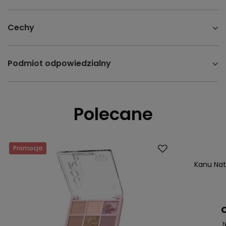
Cechy
Podmiot odpowiedzialny
Polecane
Promocja
Okazja
Kanu Nat
C
N