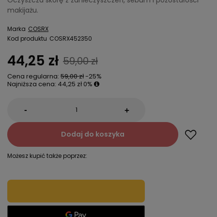
Oczyszcza skórę z zanieczyszczeń, sebum i pozostałości
makijażu.
Marka
COSRX
Kod produktu
COSRX452350
44,25 zł
59,00 zł
Cena regularna:
59,00 zł
-25%
Najniższa cena:
44,25 zł
0%
-
+
Dodaj do koszyka
Możesz kupić także poprzez: