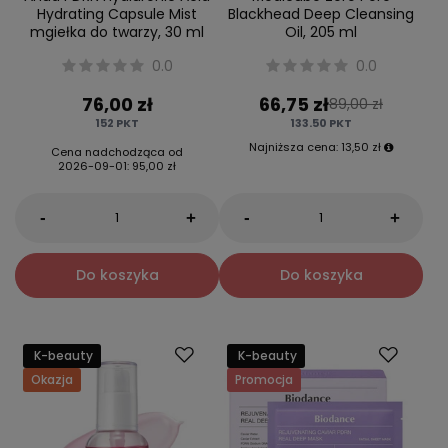
Hydrating Capsule Mist
Blackhead Deep Cleansing
mgiełka do twarzy, 30 ml
Oil, 205 ml
0.0
0.0
76,00 zł
66,75 zł
89,00 zł
152
PKT
133.50
PKT
Najniższa cena:
13,50 zł
Cena nadchodząca od
2026-09-01
:
95,00 zł
-
-
+
+
Do koszyka
Do koszyka
K-beauty
K-beauty
Okazja
Promocja