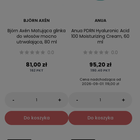
BJÖRN AXÉN
ANUA
Björn Axén Matująca glinka
Anua PDRN Hyaluronic Acid
do włosów mocno
100 Moisturizing Cream, 60
utrwalająca, 80 ml
ml
0.0
0.0
81,00 zł
95,20 zł
162
PKT
190.40
PKT
Cena nadchodząca od
2026-09-01
:
119,00 zł
-
-
+
+
Do koszyka
Do koszyka