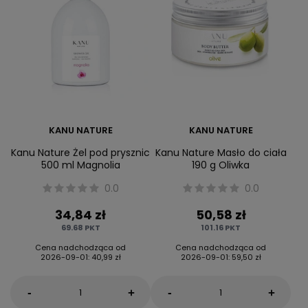
KANU NATURE
KANU NATURE
Kanu Nature Żel pod prysznic
Kanu Nature Masło do ciała
500 ml Magnolia
190 g Oliwka
0.0
0.0
34,84 zł
50,58 zł
69.68
PKT
101.16
PKT
Cena nadchodząca od
Cena nadchodząca od
2026-09-01
:
40,99 zł
2026-09-01
:
59,50 zł
-
-
+
+