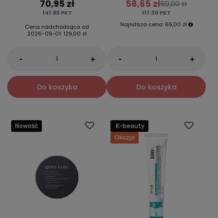
70,95 zł
58,65 zł
69,00 zł
141.90
PKT
117.30
PKT
Najniższa cena:
69,00 zł
Cena nadchodząca od
2026-09-01
:
129,00 zł
-
-
+
+
Do koszyka
Do koszyka
Nowość
K-beauty
Okazja