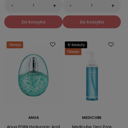
-
-
+
+
Do koszyka
Do koszyka
Okazja
K-beauty
Okazja
ANUA
MEDICUBE
Anua PDRN Hyaluronic Acid
Medicube Zero Pore