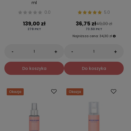
ml
0.0
5.0
139,00 zł
36,75 zł
49,00 zł
278
PKT
73.50
PKT
Najniższa cena:
34,30 zł
-
-
+
+
Do koszyka
Do koszyka
Okazja
Okazja