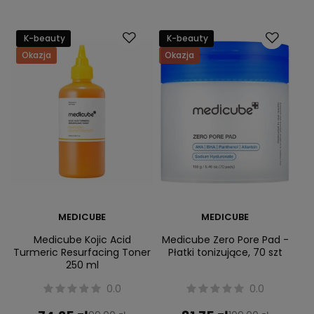
K-beauty
K-beauty
Okazja
Okazja
MEDICUBE
MEDICUBE
Medicube Kojic Acid
Medicube Zero Pore Pad -
Turmeric Resurfacing Toner
Płatki tonizujące, 70 szt
250 ml
0.0
0.0