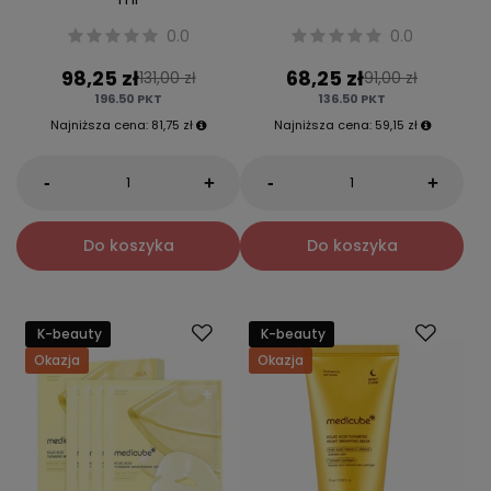
0.0
0.0
98,25 zł
68,25 zł
131,00 zł
91,00 zł
196.50
PKT
136.50
PKT
Najniższa cena:
81,75 zł
Najniższa cena:
59,15 zł
-
-
+
+
Do koszyka
Do koszyka
K-beauty
K-beauty
Okazja
Okazja