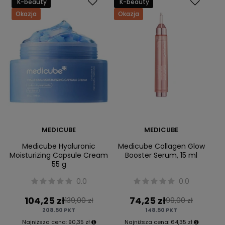
K-beauty
K-beauty
Okazja
Okazja
MEDICUBE
MEDICUBE
Medicube Hyaluronic
Medicube Collagen Glow
Moisturizing Capsule Cream
Booster Serum, 15 ml
55 g
0.0
0.0
104,25 zł
74,25 zł
139,00 zł
99,00 zł
208.50
PKT
148.50
PKT
Najniższa cena:
90,35 zł
Najniższa cena:
64,35 zł