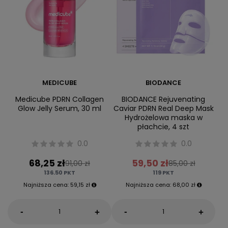
MEDICUBE
BIODANCE
Medicube PDRN Collagen
BIODANCE Rejuvenating
Glow Jelly Serum, 30 ml
Caviar PDRN Real Deep Mask
Hydrożelowa maska w
płachcie, 4 szt
0.0
0.0
68,25 zł
59,50 zł
91,00 zł
85,00 zł
136.50
PKT
119
PKT
Najniższa cena:
59,15 zł
Najniższa cena:
68,00 zł
-
-
+
+