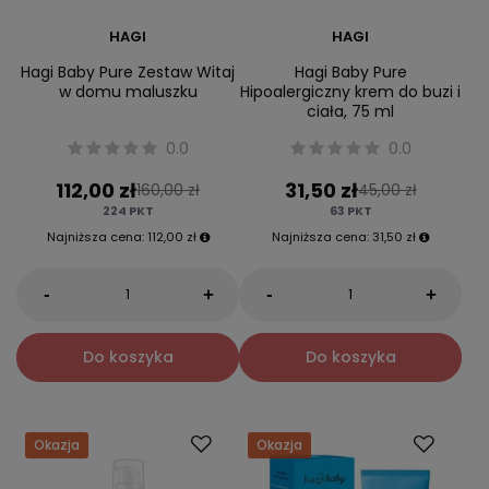
HAGI
HAGI
Hagi Baby Pure Zestaw Witaj
Hagi Baby Pure
w domu maluszku
Hipoalergiczny krem do buzi i
ciała, 75 ml
0.0
0.0
112,00 zł
31,50 zł
160,00 zł
45,00 zł
224
PKT
63
PKT
Najniższa cena:
112,00 zł
Najniższa cena:
31,50 zł
-
-
+
+
Do koszyka
Do koszyka
Okazja
Okazja