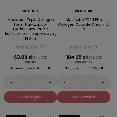
MEDICUBE
MEDICUBE
Medicube Triple Collagen
Medicube PDRN Pink
Toner Nawilżająco-
Collagen Capsule Cream 55
ujędrniający tonik z
g
kompleksem kolagenowym,
140 ml
0.0
0.0
63,00 zł
104,25 zł
84,00 zł
139,00 zł
126
PKT
208.50
PKT
Najniższa cena:
54,60 zł
Najniższa cena:
90,35 zł
-
-
+
+
Do koszyka
Do koszyka