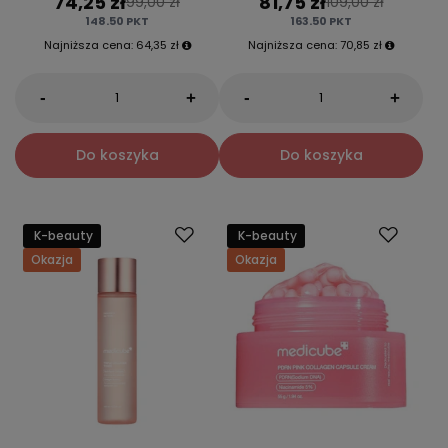
74,25 zł
81,75 zł
99,00 zł
109,00 zł
148.50
PKT
163.50
PKT
Najniższa cena:
64,35 zł
Najniższa cena:
70,85 zł
-
-
+
+
Do koszyka
Do koszyka
K-beauty
K-beauty
Okazja
Okazja