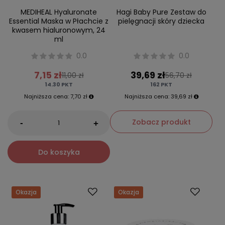
MEDIHEAL Hyaluronate
Hagi Baby Pure Zestaw do
Essential Maska w Płachcie z
pielęgnacji skóry dziecka
kwasem hialuronowym, 24
ml
0.0
0.0
7,15 zł
39,69 zł
11,00 zł
56,70 zł
14.30
PKT
162
PKT
Najniższa cena:
7,70 zł
Najniższa cena:
39,69 zł
Zobacz produkt
-
+
Do koszyka
Okazja
Okazja