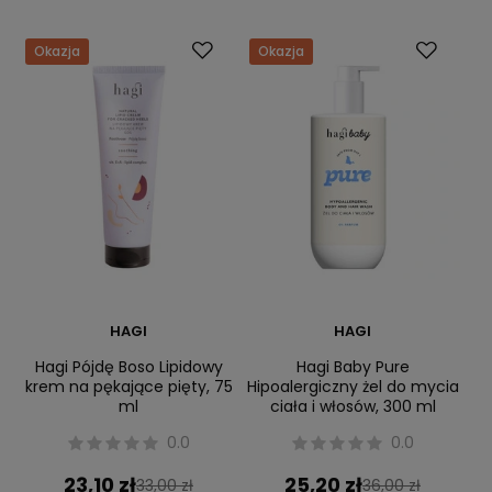
Okazja
Okazja
HAGI
HAGI
Hagi Pójdę Boso Lipidowy
Hagi Baby Pure
krem na pękające pięty, 75
Hipoalergiczny żel do mycia
ml
ciała i włosów, 300 ml
0.0
0.0
23,10 zł
25,20 zł
33,00 zł
36,00 zł