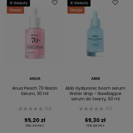
K-beauty
K-beauty
Okazja
Okazja
ANUA
ABIB
Anua Peach 70 Niacin
Abib Hyaluronic boom serum
Serum, 30 ml
Water drop - Nawilżające
serum do twarzy, 50 ml
0.0
0.0
95,20 zł
69,30 zł
190.40
PKT
138.60
PKT