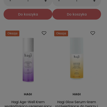
-
-
+
+
Do koszyka
Do koszyka
Okazja
Okazja
HAGI
HAGI
Hagi Age-Well Krem
Hagi Glow Serum-krem
wygładzająco-regenerujący
rozświetlające do twarzy i