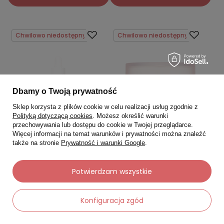
Chwilowo niedostępny
Chwilowo niedostępny
Dbamy o Twoją prywatność
Sklep korzysta z plików cookie w celu realizacji usług zgodnie z
Polityką dotyczącą cookies
. Możesz określić warunki
przechowywania lub dostępu do cookie w Twojej przeglądarce.
Więcej informacji na temat warunków i prywatności można znaleźć
także na stronie
Prywatność i warunki Google
.
MANUCURIST
MEDICUBE
Potwierdzam wszystkie
Manucurist Cuticle Softener
Medicube Triple Collagen
preparat do zmiękczania
Cream Nawilżająco-
skórek 15 ml
ujędrniający krem z
Konfiguracja zgód
kompleksem kolagenowym,
50 ml