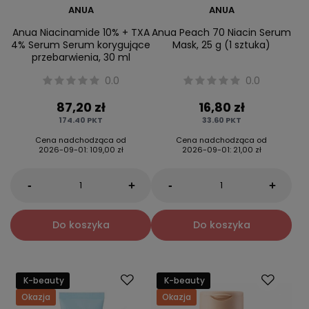
ANUA
ANUA
Anua Niacinamide 10% + TXA
Anua Peach 70 Niacin Serum
4% Serum Serum korygujące
Mask, 25 g (1 sztuka)
przebarwienia, 30 ml
0.0
0.0
87,20 zł
16,80 zł
174.40
PKT
33.60
PKT
Cena nadchodząca od
Cena nadchodząca od
2026-09-01
:
109,00 zł
2026-09-01
:
21,00 zł
-
-
+
+
Do koszyka
Do koszyka
K-beauty
K-beauty
Okazja
Okazja