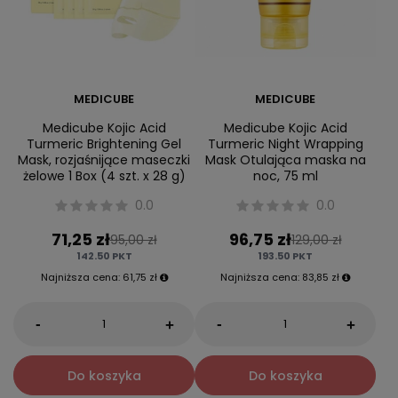
MEDICUBE
MEDICUBE
Medicube Kojic Acid
Medicube Kojic Acid
Turmeric Brightening Gel
Turmeric Night Wrapping
Mask, rozjaśnijące maseczki
Mask Otulająca maska na
żelowe 1 Box (4 szt. x 28 g)
noc, 75 ml
0.0
0.0
71,25 zł
96,75 zł
95,00 zł
129,00 zł
142.50
PKT
193.50
PKT
Najniższa cena:
61,75 zł
Najniższa cena:
83,85 zł
-
-
+
+
Do koszyka
Do koszyka