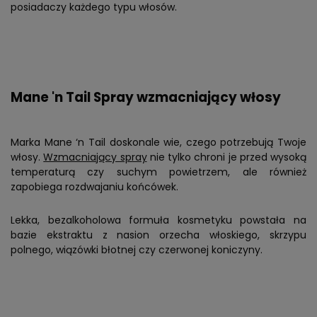
posiadaczy każdego typu włosów.
Mane 'n Tail Spray wzmacniający włosy
Marka Mane ‘n Tail doskonale wie, czego potrzebują Twoje
włosy.
Wzmacniający spray
nie tylko chroni je przed wysoką
temperaturą czy suchym powietrzem, ale również
zapobiega rozdwajaniu końcówek.
Lekka, bezalkoholowa formuła kosmetyku powstała na
bazie ekstraktu z nasion orzecha włoskiego, skrzypu
polnego, wiązówki błotnej czy czerwonej koniczyny.