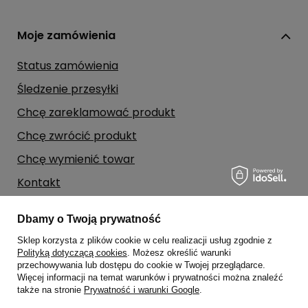
Moje zamówienia
Status zamówienia
Śledzenie przesyłki
Chcę zareklamować produkt
Chcę zwrócić produkt
Chcę wymienić towar
Kontakt
Dbamy o Twoją prywatność
Moje konto
Sklep korzysta z plików cookie w celu realizacji usług zgodnie z
Polityką dotyczącą cookies
. Możesz określić warunki
Regulaminy
przechowywania lub dostępu do cookie w Twojej przeglądarce.
Więcej informacji na temat warunków i prywatności można znaleźć
także na stronie
Prywatność i warunki Google
.
Dane kontaktowe