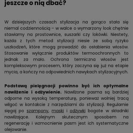
jeszcze o nią dbać?
W dzisiejszych czasach stylizacja na gorąco stała się
niemal codziennością – w walce o wymarzony look chętnie
stawiamy na prostownice, suszarki czy lokówki. Niestety,
każda z tych metod stylizacji niesie ze sobą ryzyko
uszkodzeń, które mogą prowadzić do osłabienia włosów.
Stosowanie wyłącznie produktów termoochronnych to
jednak za mało. Ochrona termiczna włosów jest
kompleksowym procesem, który zaczyna się już na etapie
mycia, a kończy na odpowiednich nawykach stylizacyjnych.
Podstawą pielęgnacji powinno być ich optymalne
nawilżenie i odżywienie.
Nawilżone pasma są bardziej
odporne na wysoką temperaturę, ponieważ wolniej tracą
wilgoć w kontakcie z narzędziami do stylizacji. Regularnie
sięgaj po
szampony
,
maski
i
odżywki
bogate w składniki
nawilżające. Kolejnym skutecznym sposobem na
regenerację i wzmocnienie pasm jest ich systematyczne
olejowanie.