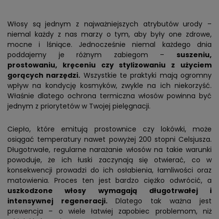
Włosy są jednym z najważniejszych atrybutów urody –
niemal każdy z nas marzy o tym, aby były one zdrowe,
mocne i lśniące. Jednocześnie niemal każdego dnia
poddajemy je różnym zabiegom –
suszeniu,
prostowaniu, kręceniu czy stylizowaniu z użyciem
gorących narzędzi.
Wszystkie te praktyki mają ogromny
wpływ na kondycję kosmyków, zwykle na ich niekorzyść.
Właśnie dlatego ochrona termiczna włosów powinna być
jednym z priorytetów w Twojej pielęgnacji.
Ciepło, które emitują prostownice czy lokówki, może
osiągać temperatury nawet powyżej 200 stopni Celsjusza.
Długotrwałe, regularne narażanie włosów na takie warunki
powoduje, że ich łuski zaczynają się otwierać, co w
konsekwencji prowadzi do ich osłabienia, łamliwości oraz
matowienia. Proces ten jest bardzo ciężko odwrócić, a
uszkodzone włosy wymagają długotrwałej i
intensywnej regeneracji.
Dlatego tak ważna jest
prewencja – o wiele łatwiej zapobiec problemom, niż