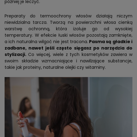
później je leczyć.
Preparaty do termoochrony włosów działają niczym
niewidzialna tarcza. Tworzą na powierzchni włosa cienką
warstwę ochronną, która izoluje go od wysokiej
temperatury. W efekcie łuski włosów pozostają zamknięte,
a ich naturalna wilgoć nie jest tracona.
Pasma są gładkie i
zadbane, nawet jeśli często sięgasz po narzędzia do
stylizacji.
Co więcej, wiele z tych kosmetyków zawiera w
swoim składzie wzmacniające i nawilżające substancje,
takie jak proteiny, naturalne olejki czy witaminy.