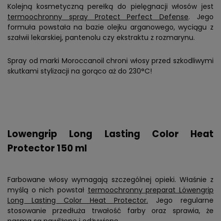
Kolejną kosmetyczną perełką do pielęgnacji włosów jest
termoochronny spray Protect Perfect Defense
. Jego
formuła powstała na bazie olejku arganowego, wyciągu z
szałwii lekarskiej, pantenolu czy ekstraktu z rozmarynu.
Spray od marki Moroccanoil chroni włosy przed szkodliwymi
skutkami stylizacji na gorąco aż do 230°C!
Lowengrip Long Lasting Color Heat
Protector 150 ml
Farbowane włosy wymagają szczególnej opieki. Właśnie z
myślą o nich powstał
termoochronny preparat Löwengrip
Long Lasting Color Heat Protector.
Jego regularne
stosowanie przedłuża trwałość farby oraz sprawia, że
pasma są nawilżone i odżywione.