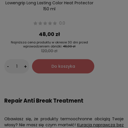
Lowengrip Long Lasting Color Heat Protector
150 ml
0.0
48,00 zł
Najniższa cena produktu w okresie 30 dni przed
wprowadzeniem obniżki:
48,00 zł
120,00 zł
-
Do koszyka
+
Repair Anti Break Treatment
Obawiasz się, że produkty termoochronne obciążą Twoje
włosy? Nie masz się czym martwić!
Kuracja naprawcza bez