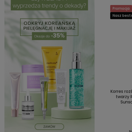
Promocja
Nasz bests
Korres ro
twarzy 
Suns
N