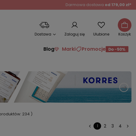
Darmowa dostawa
od 179,00 zł*
Dostawa
Zaloguj się
Ulubione
Koszyk
Blog
Marki
Promocje
ć produktów:
234
)
2
3
4
1