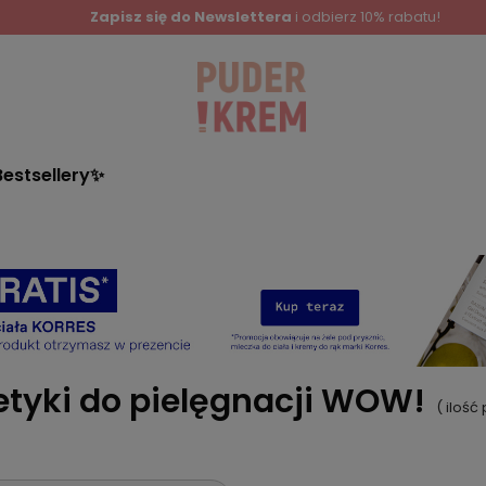
Zapisz się do Newslettera
i odbierz 10% rabatu!
Bestsellery✨
tyki do pielęgnacji WOW!
( iloś