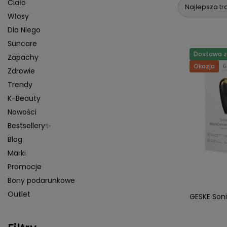
Ciało
Najlepsza tr
Włosy
Dla Niego
Suncare
Dostawa za
Zapachy
Okazja
Zdrowie
Trendy
K-Beauty
Nowości
Bestsellery✨
Blog
Marki
Promocje
Bony podarunkowe
Outlet
GESKE Soni