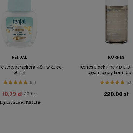
FENJAL
KORRES
sic Antyperspirant 48H w kulce,
Korres Black Pine 4D BIO
50 ml
Ujędrniający krem po
5.0
5.0
10,79 zł
220,00 zł
17,99 zł
Najniższa cena:
11,69 zł