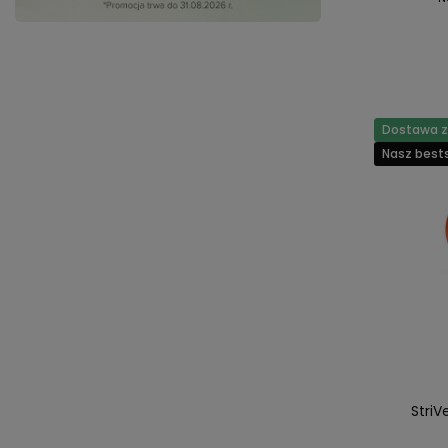
Dostawa za
Nasz bests
StriV