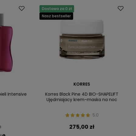
Dostawa za 0 zł
Nasz bestseller
KORRES
eli Intensive
Korres Black Pine 4D BIO-SHAPELIFT
Ujędrniajacy krem-maska na noc
5.0
275,00 zł
ł
ł