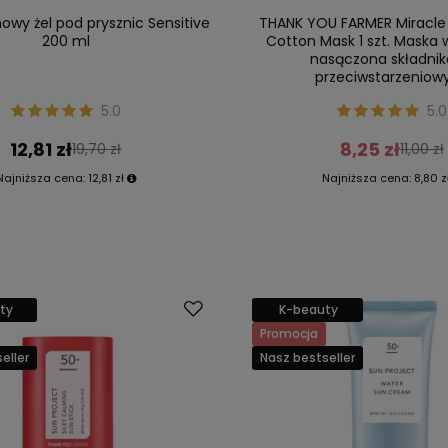
owy żel pod prysznic Sensitive
THANK YOU FARMER Miracle
200 ml
Cotton Mask 1 szt. Maska 
nasączona składni
przeciwstarzeniow
5.0
5.0
12,81 zł
8,25 zł
19,70 zł
11,00 zł
Najniższa cena:
12,81 zł
Najniższa cena:
8,80 z
ty
K-beauty
Promocja
eller
Nasz bestseller