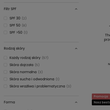
Filtr SPF
SPF 30
2
SPF 50
8
SPF >50
1
Th
prz
Rodzaj skóry
Każdy rodzaj skóry
57
N
Skóra dojrzała
5
Skóra normalna
3
Skóra sucha i odwodniona
1
Skóra wrażliwa i problematyczna
3
Promocja
Forma
Nasz bests