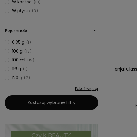
W kostce
10
W płynie
3
Pojemność
0,35 g
1
100 g
13
100 ml
15
116 g
1
Fenjal Clas
120 g
2
Pokaż więcej
Zastosuj wybrane filtry