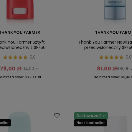
THANK YOU FARMER
THANK YOU FARM
ank You Farmer Sztyft
Thank You Farmer Nawilż
eciwsłoneczny z SPF50
przeciwsłoneczny SPF5
5.0
5.0
78,00 zł
81,00 zł
104,00 zł
108,00 
ajniższa cena:
83,20 zł
Najniższa cena:
86,40 
Dostawa za 0 zł
eller
Nasz bestseller