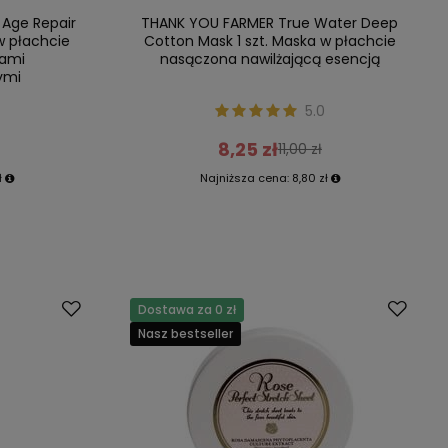
 Age Repair
THANK YOU FARMER True Water Deep
w płachcie
Cotton Mask 1 szt. Maska w płachcie
kami
nasączona nawilżającą esencją
ymi
5.0
8,25 zł
11,00 zł
ł
Najniższa cena:
8,80 zł
Dostawa za 0 zł
Nasz bestseller