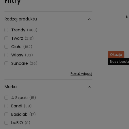
Filtry
N
Rodzaj produktu
Trendy
460
Twarz
213
Ciało
162
Włosy
Okazja
33
Nasz bests
Suncare
26
Pokaż więcej
Marka
4 Szpaki
15
Bandi
38
Basiclab
17
beBIO
8