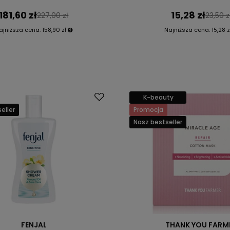
181,60 zł
15,28 zł
227,00 zł
23,50 z
ajniższa cena:
158,90 zł
Najniższa cena:
15,28 z
K-beauty
eller
Promocja
Nasz bestseller
FENJAL
THANK YOU FARM