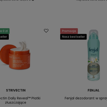
 0 zł
Promocja
eller
Nasz bestseller
STRIVECTIN
FENJAL
ectin Daily Reveal™ Płatki
Fenjal dezodorant w spray
złuszczające