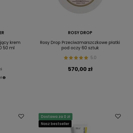
ER
ROSY DROP
ający krem
Rosy Drop Przeciwzmarszczkowe płatki
0 50 ml
pod oczy 60 sztuk
5.0
570,00 zł
zł
zł
Dostawa za 0 zł
Nasz bestseller