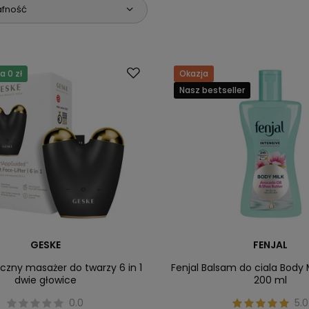
afność
 0 zł
Okazja
Nasz bestseller
GESKE
FENJAL
czny masażer do twarzy 6 in 1
Fenjal Balsam do ciala Body M
dwie głowice
200 ml
0.0
5.0