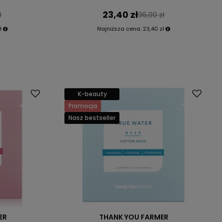
23,40 zł
ł
36,00 zł
ł
Najniższa cena:
23,40 zł
K-beauty
Promocja
Nasz bestseller
ER
THANK YOU FARMER