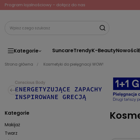
Program lojalnościowy – dołącz do nas
Suncare
Trendy
K-Beauty
Nowości
Kategorie
Strona główna
Kosmetyki do pielęgnacji WOW!
Kosme
Kategorie
Makijaż
Twarz