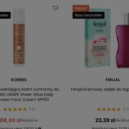
Okazja
eller
Nasz bestseller
KORRES
FENJAL
zświetlający krem ochronny do
Fenjal Kremowy olejek do kąpi
RED GRAPE Sheer Glow Daily
creen Face Cream SPF50
5.0
5.0
88,00 zł
23,39 zł
160,00 zł
35,99 z
ajniższa cena:
128,00 zł
Najniższa cena:
23,39 z