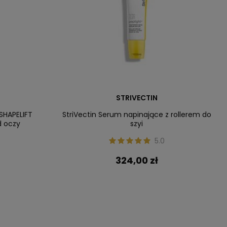
STRIVECTIN
-SHAPELIFT
StriVectin Serum napinające z rollerem do
d oczy
szyi
5.0
324,00 zł