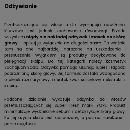
Odżywianie
Przetłuszczające się włosy także wymagają nawilżenia.
Kluczowe jest jednak zachowanie równowagi. Przede
wszystkim
nigdy nie nakładaj odżywek i masek na skórę
głowy
– aplikuj je wyłącznie na długości pasm. To właśnie
tam są one najbardziej narażone na uszkodzenia i
przesuszenie. Wyjątkiem są produkty dedykowane do
pielęgnacji skalpu. Do tej kategorii należy kosmetyk
Sachajuan Scalp. Odżywka
pomaga usunąć łupież i łagodzi
podrażnioną skórę głowy. Jej formuła została wzbogacona
o olejek rozmarynowy, mentol, kwas salicylowy i ekstrakt z
imbiru.
Podobne działanie wykazuje
odżywka do włosów
przetłuszczających się Super Fresh marki YOPE
. Produkt
minimalizuje wydzielanie sebum i detoksykuje skórę głowy.
Po jej użyciu skalp jest odświeżony, a pasma nawilżone i
pełne objętości.