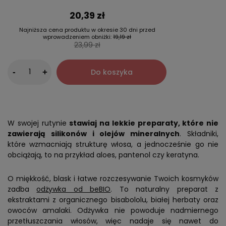
20,39 zł
Najniższa cena produktu w okresie 30 dni przed
wprowadzeniem obniżki:
19,19 zł
23,99 zł
-
Do koszyka
+
W swojej rutynie
stawiaj na lekkie preparaty, które nie
zawierają silikonów i olejów mineralnych
. Składniki,
które wzmacniają strukturę włosa, a jednocześnie go nie
obciążają, to na przykład aloes, pantenol czy keratyna.
O miękkość, blask i łatwe rozczesywanie Twoich kosmyków
zadba
odżywka od beBIO
. To naturalny preparat z
ekstraktami z organicznego bisabololu, białej herbaty oraz
owoców amalaki. Odżywka nie powoduje nadmiernego
przetłuszczania włosów, więc nadaje się nawet do