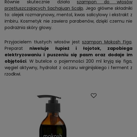
Równie skutecznie działa
szampon do włosów
przetłuszczających Sachajuan Scalp
. Jego główne składniki
to: olejek rozmarynowy, mentol, kwas salicylowy i ekstrakt z
imbiru. Kosmetyk nie zawiera parabenów, dzięki czemu nie
podrażnia skóry głowy.
Przyjacielem tłustych włosów jest
szampon Mokosh Figa
.
Preparat
niweluje łupież i łojotok, zapobiega
elektryzowaniu i puszeniu się pasm oraz dodaje im
objętości
. W butelce o pojemności 200 ml kryją się figa,
węgiel aktywny, hydrolat z oczaru wirginijskiego i ferment z
rzodkwi.