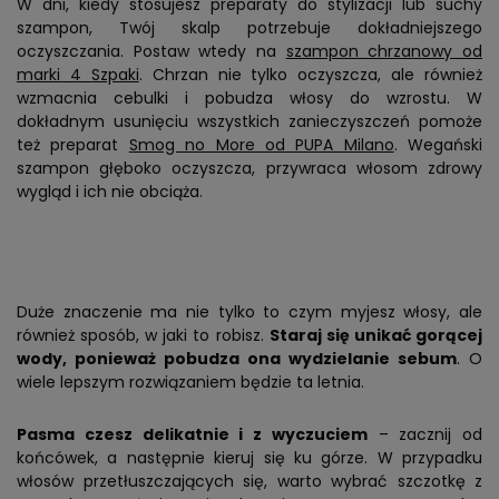
W dni, kiedy stosujesz preparaty do stylizacji lub suchy
szampon, Twój skalp potrzebuje dokładniejszego
oczyszczania. Postaw wtedy na
szampon chrzanowy od
marki 4 Szpaki
. Chrzan nie tylko oczyszcza, ale również
wzmacnia cebulki i pobudza włosy do wzrostu. W
dokładnym usunięciu wszystkich zanieczyszczeń pomoże
też preparat
Smog no More od PUPA Milano
. Wegański
szampon głęboko oczyszcza, przywraca włosom zdrowy
wygląd i ich nie obciąża.
Duże znaczenie ma nie tylko to czym myjesz włosy, ale
również sposób, w jaki to robisz.
Staraj się unikać gorącej
wody, ponieważ pobudza ona wydzielanie sebum
. O
wiele lepszym rozwiązaniem będzie ta letnia.
Pasma czesz delikatnie i z wyczuciem
– zacznij od
końcówek, a następnie kieruj się ku górze. W przypadku
włosów przetłuszczających się, warto wybrać szczotkę z