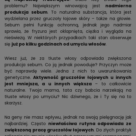
problemu? Największym winowajcą jest
nadmierna
produkcja sebum
. To naturalna substancja, która jest
wydzielana przez gruczoły łojowe skóry – także na głowie.
Sebum pełni funkcję ochronną, jednak jego nadmiar
sprawia, że fryzura jest oklapnięta, ciężka i wygląda na
nieświeżą. W niektórych przypadkach taki stan obserwuje
się
już po kilku godzinach od umyciu włosów
.
Wiesz już, że za tłuste włosy odpowiada zwiększona
produkcja sebum. Co ją jednak powoduje? Przyczyn może
być naprawdę wiele. Jedna z nich to uwarunkowania
genetyczne.
Aktywność gruczołów łojowych u innych
jest mniejsza, a u innych większa
– to całkowicie
naturalne. Twoja mama, tata czy babcia narzekają na
tłuste włosy po umyciu? Nic dziwnego, że i Ty się na to
skarżysz.
Na geny nie masz wpływu, jednak na swoją pielęgnację jak
najbardziej. Często
niewłaściwa rutyna odpowiada ze
zwiększoną pracę gruczołów łojowych
. Do złych praktyk