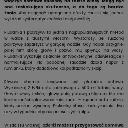
włączyć domowe sposoby na tłuste włosy. Mogą być
one zaskakująco skuteczne, a do tego są bardzo
tanie
. Aby osiągnąć upragnione efekty musisz się jednak
wykazać systematycznością i cierpliwością.
Płukanka z pokrzywy to jedna z najpopularniejszych metod
w walce z tłustymi włosami. Wystarczy, że suszoną
pokrzywę zaparzysz w gorącej wodzie. Gdy napar ostygnie,
polej nim skórę głowy i pozwól mu spłynąć na włosy.
Płukanka wykazuje działanie antybakteryjne, odświeżające i
normalizujące. Na podobnej zasadzie działa napar z
rumianku, który dodatkowo koi podrażniony skalp.
Równie chętnie stosowana jest płukanka octowa.
Wymieszaj 2 łyżki octu jabłkowego z 500 ml letniej wody.
Umyte włosy i skórę głowy polej gotową miksturą. Nie ma
konieczności spłukiwania mieszanki – zapach octu zniknie,
kiedy pasma wyschną. Płukankę stosuj maksymalnie dwa
razy w tygodniu, aby nie przesuszyć skalpu.
W zaciszu własnej łazienki
możesz przygotować domową