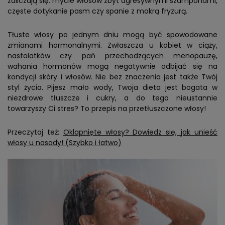
zaliczają się: mycie włosów zbyt agresywnymi szamponami,
częste dotykanie pasm czy spanie z mokrą fryzurą.
Tłuste włosy po jednym dniu mogą być spowodowane
zmianami hormonalnymi. Zwłaszcza u kobiet w ciąży,
nastolatków czy pań przechodzących menopauzę,
wahania hormonów mogą negatywnie odbijać się na
kondycji skóry i włosów. Nie bez znaczenia jest także Twój
styl życia. Pijesz mało wody, Twoja dieta jest bogata w
niezdrowe tłuszcze i cukry, a do tego nieustannie
towarzyszy Ci stres? To przepis na przetłuszczone włosy!
Przeczytaj też:
Oklapnięte włosy? Dowiedz się, jak unieść
włosy u nasady! (Szybko i łatwo)