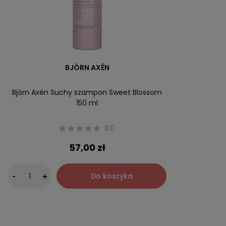
BJÖRN AXÉN
Björn Axén Suchy szampon Sweet Blossom
150 ml
0.0
57,00 zł
-
Do koszyka
+