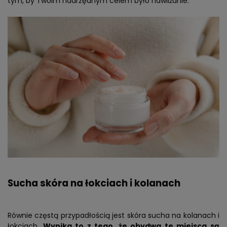
tym, by Twoim nadrzędnym celem było nawilżanie.
Sucha skóra na łokciach i kolanach
Równie częstą przypadłością jest skóra sucha na kolanach i
łokciach.
Wynika to z tego, że obydwa te miejsca są