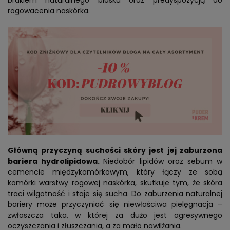
brakiem naturalnego blasku oraz predyspozycją do
rogowacenia naskórka.
Główną przyczyną suchości skóry jest jej zaburzona
bariera hydrolipidowa.
Niedobór lipidów oraz sebum w
cemencie międzykomórkowym, który łączy ze sobą
komórki warstwy rogowej naskórka, skutkuje tym, że skóra
traci wilgotność i staje się sucha. Do zaburzenia naturalnej
bariery może przyczyniać się niewłaściwa pielęgnacja –
zwłaszcza taka, w której za dużo jest agresywnego
oczyszczania i złuszczania, a za mało nawilżania.