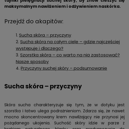
tajniki pielęgnacji suchej skóry, by znów cieszyć się
maksymalnym nawilżeniem i odżywieniem naskórka.
Przejdź do akapitów:
Sucha skóra – przyczyny
Sucha skóra na całym ciele – gdzie najczęściej
występuje i dlaczego?
Szorstka skóra – co warto na nią zastosować?
Nasze sposoby
Przyczyny suchej skóry – podsumowanie
Sucha skóra – przyczyny
Skóra sucha charakteryzuje się tym, że w dotyku jest
szorstka i łatwo ulega podrażnieniom. Zdarza się, że nawet
mocno skoncentrowany krem nawilżający nie przynosi jej
pożądanego ukojenia. Suchość skóry idzie w parze z