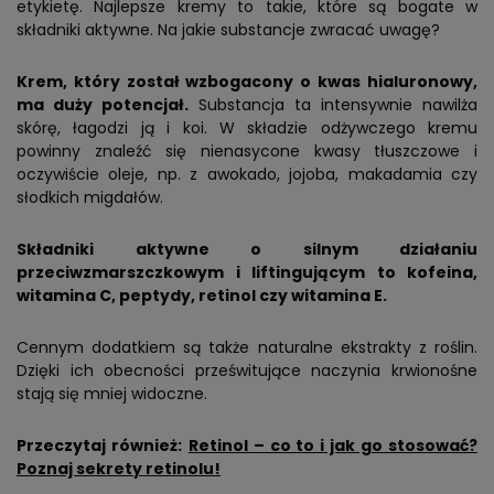
etykietę. Najlepsze kremy to takie, które są bogate w
składniki aktywne. Na jakie substancje zwracać uwagę?
Krem, który został wzbogacony o kwas hialuronowy,
ma duży potencjał.
Substancja ta intensywnie nawilża
skórę, łagodzi ją i koi. W składzie odżywczego kremu
powinny znaleźć się nienasycone kwasy tłuszczowe i
oczywiście oleje, np. z awokado, jojoba, makadamia czy
słodkich migdałów.
Składniki aktywne o silnym działaniu
przeciwzmarszczkowym i liftingującym to kofeina,
witamina C, peptydy, retinol czy witamina E.
Cennym dodatkiem są także naturalne ekstrakty z roślin.
Dzięki ich obecności prześwitujące naczynia krwionośne
stają się mniej widoczne.
Przeczytaj również:
Retinol – co to i jak go stosować?
Poznaj sekrety retinolu!