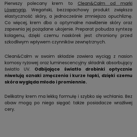
Pierwszy polecany krem to
Clean&Calm od marki
Löwengrip
. Wegański, bezzapachowy produkt zwiększa
elastyczność skóry, a jednocześnie zmniejsza opuchliznę.
Co więcej, krem dba o optymalne nawilżenie skóry oraz
zapewnia jej pożądane ukojenie. Preparat pobudza syntezę
kolagenu, dzięki czemu naskórek jest chroniony przed
szkodliwym wpływem czynników zewnętrznych.
Clean&Calm w swoim składzie zawiera wyciąg z nasion
komosy ryżowej oraz luminescencyjny składnik absorbujący
światło UV.
Odbijające światło drobinki optycznie
niwelują oznaki zmęczenia i kurze łapki, dzięki czemu
skóra wygląda młodo i promiennie.
Delikatny krem ma lekką formułę i szybko się wchłania. Bez
obaw mogą po niego sięgać także posiadacze wrażliwej
cery.