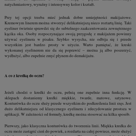
natychmiastowy, wyraźny i intensywny kolor i kształt.
Przy tej opcji trzeba mieć jednak dobre umiejętności makijażowe.
Kremowym linerem można stworzyć delikatniejszą nieco roztartą linię. Taki
eyeliner świetnie sprawdzi się do subtelnego zaakcentowania zewnętrznego
kącika oka. Osoby rozpoczynające swoją przygodę z makijażem powinny
używać eyelinera w pisaku. Szybko wysycha, nie odbija się i przede
wszystkim jest bardzo prosty w użyciu. Warto pamiętać, że kreski
wykonanej eyelinerem nie da się poprawić – można ją albo poszerzyć,
wydłużyć, albo zupełnie zmyć płynem do demakijażu.
A co z kredką do oczu?
Jeżeli chodzi o kredki do oczu, pełnią one zupełnie inna funkcję. W
sklepach dostaniemy kredki miękkie, twarde, matowe, satynowe.
Konturówka do oczu służy przede wszystkim do podkreślenia linii rzęs. Jest
dużo delikatniejsza od klasycznego eyelinera i zdecydowanie prostsza w
aplikacji. W zależności od formuły, kredkę można stosować na kilka sposób.
Pierwszy, jako klasyczna konturówka do tworzenia linii. Miękka kredka do
oczu może zastąpić cień do powiek, a rozdarta na całej powiece, może służyć