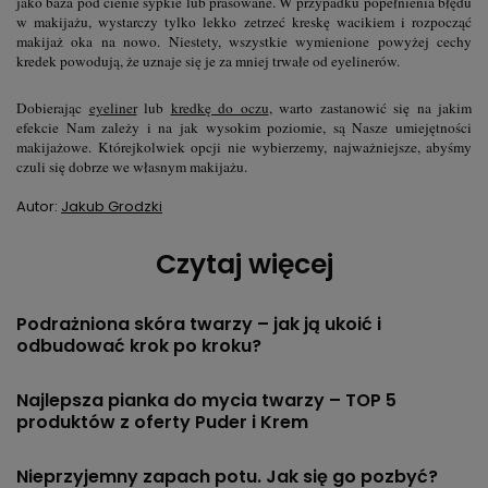
jako baza pod cienie sypkie lub prasowane. W przypadku popełnienia błędu
w makijażu, wystarczy tylko lekko zetrzeć kreskę wacikiem i rozpocząć
makijaż oka na nowo. Niestety, wszystkie wymienione powyżej cechy
kredek powodują, że uznaje się je za mniej trwałe od eyelinerów.
Dobierając
eyeliner
lub
kredkę do oczu
, warto zastanowić się na jakim
efekcie Nam zależy i na jak wysokim poziomie, są Nasze umiejętności
makijażowe. Którejkolwiek opcji nie wybierzemy, najważniejsze, abyśmy
czuli się dobrze we własnym makijażu.
Autor:
Jakub Grodzki
Czytaj więcej
Podrażniona skóra twarzy – jak ją ukoić i
odbudować krok po kroku?
Najlepsza pianka do mycia twarzy – TOP 5
produktów z oferty Puder i Krem
Nieprzyjemny zapach potu. Jak się go pozbyć?