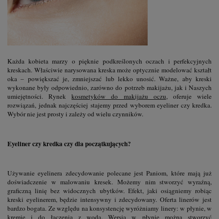
Każda kobieta marzy o pięknie podkreślonych oczach i perfekcyjnych
kreskach. Właściwie narysowana kreska może optycznie modelować kształt
oka – powiększać je, zmniejszać lub lekko unosić. Ważne, aby kreski
wykonane były odpowiednio, zarówno do potrzeb makijażu, jak i Naszych
umiejętności. Rynek
kosmetyków do makijażu oczu
, oferuje wiele
rozwiązań, jednak najczęściej stajemy przed wyborem eyeliner czy kredka.
Wybór nie jest prosty i zależy od wielu czynników.
Eyeliner czy kredka czy dla początkujących?
Używanie eyelinera zdecydowanie polecane jest Paniom, które mają już
doświadczenie w malowaniu kresek. Możemy nim stworzyć wyraźną,
graficzną linię bez widocznych ubytków. Efekt, jaki osiągniemy robiąc
kreski eyelinerem, będzie intensywny i zdecydowany. Oferta linerów jest
bardzo bogata. Ze względu na konsystencję wyróżniamy linery: w płynie, w
kremie i do łączenia z wodą. Wersją w płynie można stworzyć