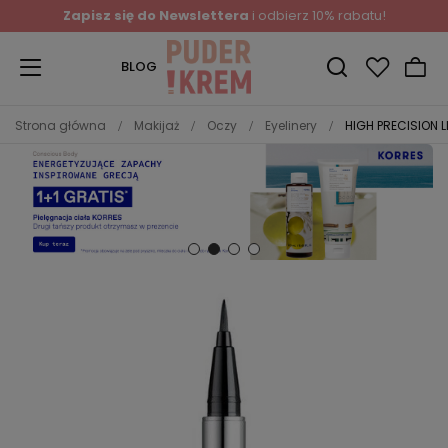
Zapisz się do Newslettera
i odbierz 10% rabatu!
BLOG
Strona główna
Makijaż
Oczy
Eyelinery
HIGH PRECISION L