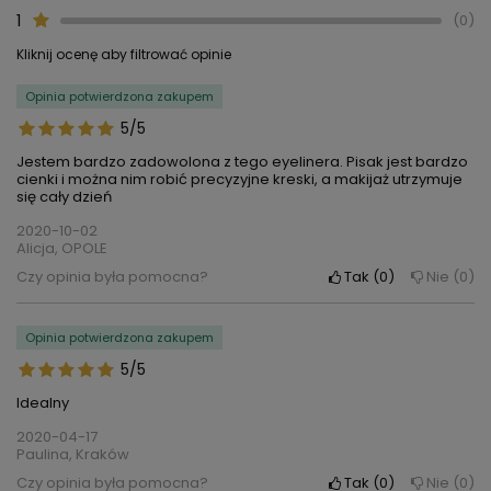
1
0
Kliknij ocenę aby filtrować opinie
Opinia potwierdzona zakupem
5/5
Jestem bardzo zadowolona z tego eyelinera. Pisak jest bardzo
cienki i można nim robić precyzyjne kreski, a makijaż utrzymuje
się cały dzień
2020-10-02
Alicja, OPOLE
Czy opinia była pomocna?
Tak
0
Nie
0
Opinia potwierdzona zakupem
5/5
Idealny
2020-04-17
Paulina, Kraków
Czy opinia była pomocna?
Tak
0
Nie
0