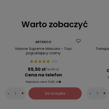
Warto zobaczyć
Okazja
Okazja
ARTDECO
Volume Supreme Mascara - Tusz
Transpa
pogrubiający czarny
5.0
55,50 zł
74,00 zł
C
Cena na telefon
Najniższa cena:
51,80 zł
Do koszyka
-
+
-
+