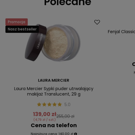
Polecane
Promocja
Promocja
Nasz bestseller
Nasz bestsell
Fenjal Class
C
LAURA MERCIER
Laura Mercier Sypki puder utrwalający
makijaż Translucent, 29 g
5.0
139,00 zł
255,00 zł
(4,79 zł / szt.)
Cena na telefon
Najniższa cena:
140,00 zł