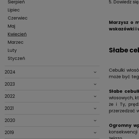
Sierpień
Dowiedz się
Lipiec
Czerwiec
Marzysz o m
Maj
wskazówki i 
Kwiecień
Marzec
Słabe ce
Luty
Styczeń
Cebulki włos
2024
może być te
2023
Słabe cebul
2022
włosowych, kt
że i Ty, prę
2021
przerzedzać 
2020
Ogromny wp
konsekwencji 
2019
żelazo.