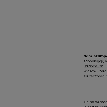
Sam szampon
zapobiegają i
Balance On
. 
włosów. Cera
skuteczność 
Co na wzmocn
jojoba czy ko