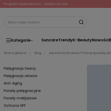
Program lojalnościowy – dołącz do nas
Suncare
Trendy
K-Beauty
Nowości
Kategorie
Strona główna
Blog
Jak wzmocnić włosy? Poznaj sposoby, któr
Pielęgnacja twarzy
Pielęgnacja włosów
Anti-Aging
Porady pielęgnacyjne
Porady makijażowe
Ochrona SPF