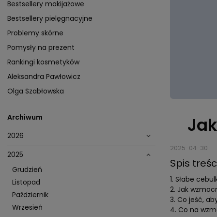
Bestsellery makijażowe
Bestsellery pielęgnacyjne
Problemy skórne
Pomysły na prezent
Rankingi kosmetyków
Aleksandra Pawłowicz
Olga Szabłowska
Archiwum
Jak
2026
2025-04-30
2025
Spis treśc
Grudzień
Słabe cebulk
Listopad
Jak wzmocn
Październik
Co jeść, a
Wrzesień
Co na wzmo