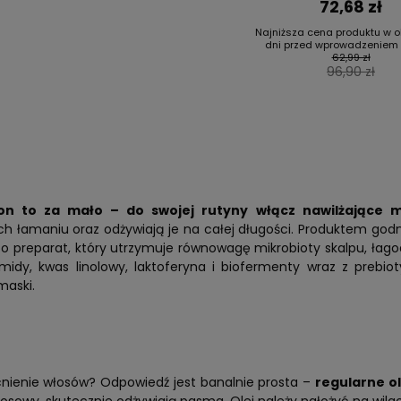
72,68 zł
Najniższa cena produktu w o
dni przed wprowadzeniem o
62,99 zł
96,90 zł
 to za mało – do swojej rutyny włącz nawilżające m
ch łamaniu oraz odżywiają je na całej długości. Produktem go
To preparat, który utrzymuje równowagę mikrobioty skalpu, łagod
midy, kwas linolowy, laktoferyna i biofermenty wraz z prebi
maski.
ienie włosów? Odpowiedź jest banalnie prosta –
regularne o
kosowy, skutecznie odżywiają pasma. Olej należy nałożyć na wil