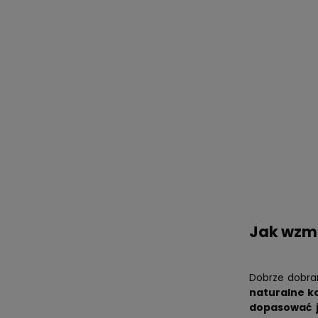
Jak wzmo
Dobrze dobra
naturalne k
dopasować j