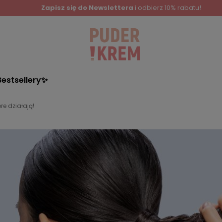
Zapisz się do Newslettera
i odbierz 10% rabatu!
Bestsellery✨
e działają!