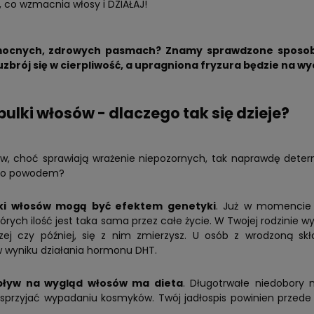
, co wzmacnia włosy i DZIAŁAJ!
ocnych, zdrowych pasmach? Znamy sprawdzone sposoby
uzbrój się w cierpliwość, a upragniona fryzura będzie na wyc
bulki włosów - dlaczego tak się dzieje?
ów, choć sprawiają wrażenie niepozornych, tak naprawdę deter
go powodem?
ki włosów mogą być efektem genetyki
. Już w momencie n
órych ilość jest taka sama przez całe życie. W Twojej rodzinie 
dzej czy później, się z nim zmierzysz. U osób z wrodzoną s
w wyniku działania hormonu DHT.
ływ na wygląd włosów ma dieta
. Długotrwałe niedobory 
sprzyjać wypadaniu kosmyków. Twój jadłospis powinien przede 