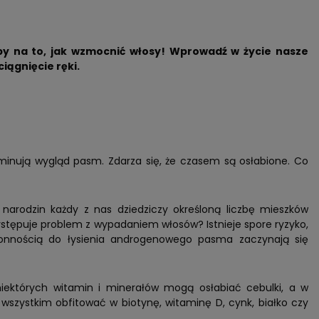
 na to, jak wzmocnić włosy! Wprowadź w życie nasze
iągnięcie ręki.
minują wygląd pasm. Zdarza się, że czasem są osłabione. Co
arodzin każdy z nas dziedziczy określoną liczbę mieszków
występuje problem z wypadaniem włosów? Istnieje spore ryzyko,
kłonnością do łysienia androgenowego pasma zaczynają się
niektórych witamin i minerałów mogą osłabiać cebulki, a w
wszystkim obfitować w biotynę, witaminę D, cynk, białko czy