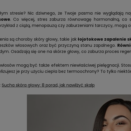
głym stresie? Nic dziwnego, że Twoje pasma nie wyglądają naj
sowe
. Co więcej, stres zaburza równowagę hormonalną, co s
przykład z ciążą, menopauzą czy zaburzeniami tarczycy, mogą 
enia są choroby skóry głowy, takie jak
łojotokowe zapalenie sk
ieszków włosowych oraz być przyczyną stanu zapalnego.
Równi
 dym. Osadzają się one na skórze głowy, co zaburza proces regen
 włosów mogą być także efektem niewłaściwej pielęgnacji. Sto
ylizujesz je przy użyciu ciepła bez termoochrony? To tylko niekt
:
Sucha skóra głowy: 8 porad, jak nawilżyć skalp