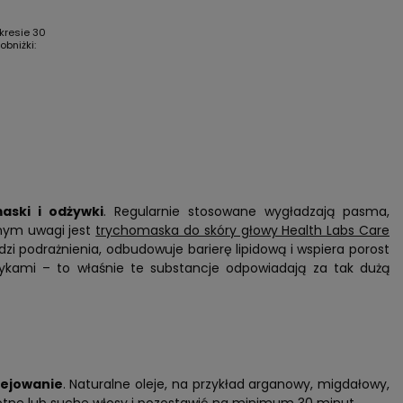
kresie 30
bniżki:
aski i odżywki
. Regularnie stosowane wygładzają pasma,
dnym uwagi jest
trychomaska do skóry głowy Health Labs Care
zi podrażnienia, odbudowuje barierę lipidową i wspiera porost
otykami – to właśnie te substancje odpowiadają za tak dużą
lejowanie
. Naturalne oleje, na przykład arganowy, migdałowy,
gotne lub suche włosy i pozostawić na minimum 30 minut.