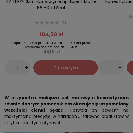
BY TERRY Szminka w płynie Lip-Expert Matte
Korres Balsa
N8 - Red Shot
0.0
104,30 zł
Najniższa cena produktu w okresie 30 dni przed
wprowadzeniem obniżki:
111,75 zł
149,00 zł
-
Do koszyka
-
+
+
W przypadku makijażu ust matowym kosmetykiem
równie dobrym pomocnikiem okazuje się wspomniany
wcześniej cienki pędzel.
Pozwala on bowiem na
maksymalną precyzję w nakładaniu zarówno produktów w
sztyfcie, jak i tych płynnych.