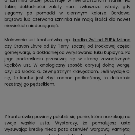
a szminka dłużej pozostaje w nienaruszonym stanie. Na
takiej dokładności zależy nam zwłaszcza wtedy, gdy
sięgamy po pomadki w ciemnym kolorze. Bordowa,
brązowa lub czerwona szminka nie mają litości dla nawet
niewielkich niedociągnięć.
Malowanie ust konturówką, np.
kredką 2w1 od PUPA Milano
czy
Crayon Lèvre od By Terry
, zacznij od środkowej części
górnej wargi, a dokładniej od wyrysowania łuku Kupidyna. Po
jego podkreśleniu przesuwaj się w stronę zewnętrznych
kącików ust. W analogiczny sposób obrysuj dolną wargę,
czyli od środka ku zewnętrznym krawędziom. Jeśli wydaje Ci
się, że kontur jest zbyt mocno podkreślony, to delikatnie
rozetrzyj go pędzelkiem.
Z konturówką powinny polubić się panie, które narzekają na
swoje wąskie usta. Wystarczy, że pomalujesz usta
wysuwając kredkę nieco poza czerwień wargową. Pamiętaj