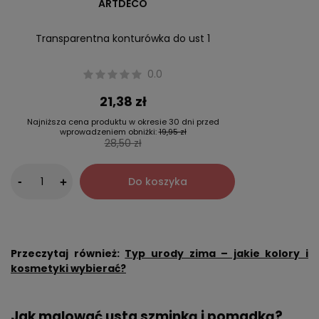
ARTDECO
Transparentna konturówka do ust 1
0.0
21,38 zł
Najniższa cena produktu w okresie 30 dni przed
wprowadzeniem obniżki:
19,95 zł
28,50 zł
-
Do koszyka
+
Przeczytaj również:
Typ urody zima – jakie kolory i
kosmetyki wybierać?
Jak malować usta szminką i pomadką?