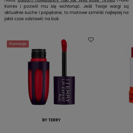
nałóż
balsam nawilżający taki jak Wild Rose Tinted
marki
Korres i pozwól mu się wchłonąć. Jeśli Twoje wargi są
aktualnie suche i popękane, to matowe szminki najlepiej na
jakiś czas odstawić na bok.
Promocja
BY TERRY