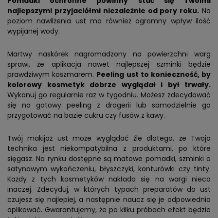
Pomadki ochronne powinny stać się Twoimi
najlepszymi przyjaciółmi niezależnie od pory roku.
Na
poziom nawilżenia ust ma również ogromny wpływ ilość
wypijanej wody.
Martwy naskórek nagromadzony na powierzchni warg
sprawi, że aplikacja nawet najlepszej szminki będzie
prawdziwym koszmarem.
Peeling ust to konieczność, by
kolorowy kosmetyk dobrze wyglądał i był trwały.
Wykonuj go regularnie raz w tygodniu. Możesz zdecydować
się na gotowy peeling z drogerii lub samodzielnie go
przygotować na bazie cukru czy fusów z kawy.
Twój makijaż ust może wyglądać źle dlatego, że Twoja
technika jest niekompatybilna z produktami, po które
sięgasz. Na rynku dostępne są matowe pomadki, szminki o
satynowym wykończeniu, błyszczyki, konturówki czy tinty.
Każdy z tych kosmetyków nakłada się na wargi nieco
inaczej. Zdecyduj, w których typach preparatów do ust
czujesz się najlepiej, a następnie naucz się je odpowiednio
aplikować. Gwarantujemy, że po kilku próbach efekt będzie