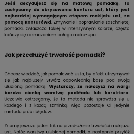
Jeśli decydujesz się na matową pomadkę, to
zachęcamy do obrysowania konturu ust, który jest
najbardziej wymagającym etapem makijażu ust, za
pomocą konturówki.
Zmywanie i poprawianie zaschniętej
pomadki, zwłaszcza takiej w intensywnym kolorze, często
kończy się rozmazaniem całego make-upu.
Jak przedłużyć trwałość pomadki?
Chcesz wiedzieć, jak pomalować usta, by efekt utrzymywał
się jak najdłużej? Stwórz odpowiednią bazę pod swoją
ulubioną pomadkę.
Wystarczy, że nałożysz na wargi
bardzo cienką warstwę podkładu lub korektora.
Uczciwie ostrzegamy, że ta metoda nie sprawdza się u
każdego i z każdą szminką, więc pozostaje Ci jedynie
metoda prób i błędów.
Znamy jeszcze jeden trik na przedłużenie trwałości makijażu
ust. Nałóż warstwę ulubionej pomadki, a następnie przyłóż