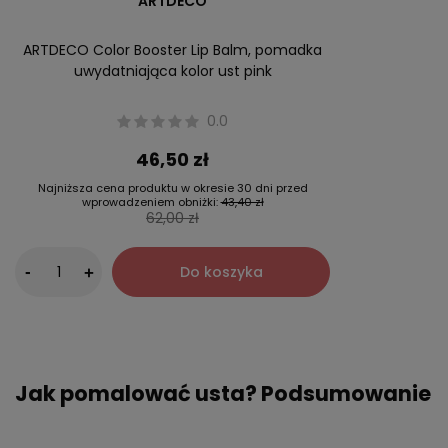
ARTDECO
ARTDECO Color Booster Lip Balm, pomadka
uwydatniająca kolor ust pink
0.0
46,50 zł
Najniższa cena produktu w okresie 30 dni przed
wprowadzeniem obniżki:
43,40 zł
62,00 zł
-
Do koszyka
+
Jak pomalować usta? Podsumowanie