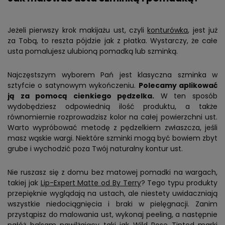
Jeżeli pierwszy krok makijażu ust, czyli
konturówka
, jest już
za Tobą, to reszta pójdzie jak z płatka. Wystarczy, że całe
usta pomalujesz ulubioną pomadką lub szminką.
Najczęstszym wyborem Pań jest klasyczna szminka w
sztyfcie o satynowym wykończeniu.
Polecamy aplikować
ją za pomocą cienkiego pędzelka.
W ten sposób
wydobędziesz odpowiednią ilość produktu, a także
równomiernie rozprowadzisz kolor na całej powierzchni ust.
Warto wypróbować metodę z pędzelkiem zwłaszcza, jeśli
masz wąskie wargi. Niektóre szminki mogą być bowiem zbyt
grube i wychodzić poza Twój naturalny kontur ust.
Nie ruszasz się z domu bez matowej pomadki na wargach,
takiej jak
Lip-Expert Matte od By Terry
? Tego typu produkty
przepięknie wyglądają na ustach, ale niestety uwidaczniają
wszystkie niedociągnięcia i braki w pielęgnacji. Zanim
przystąpisz do malowania ust, wykonaj peeling, a następnie