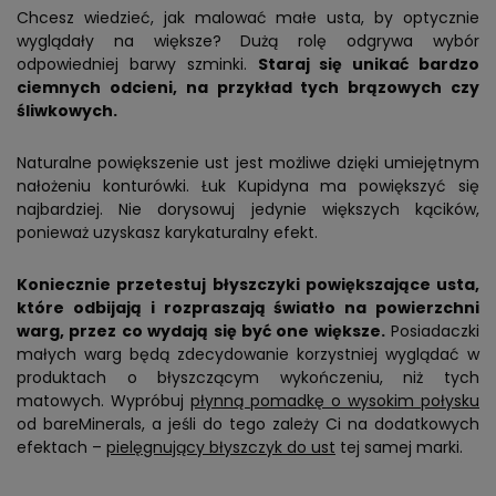
Chcesz wiedzieć, jak malować małe usta, by optycznie
wyglądały na większe? Dużą rolę odgrywa wybór
odpowiedniej barwy szminki.
Staraj się unikać bardzo
ciemnych odcieni, na przykład tych brązowych czy
śliwkowych.
Naturalne powiększenie ust jest możliwe dzięki umiejętnym
nałożeniu konturówki. Łuk Kupidyna ma powiększyć się
najbardziej. Nie dorysowuj jedynie większych kącików,
ponieważ uzyskasz karykaturalny efekt.
Koniecznie przetestuj błyszczyki powiększające usta,
które odbijają i rozpraszają światło na powierzchni
warg, przez co wydają się być one większe.
Posiadaczki
małych warg będą zdecydowanie korzystniej wyglądać w
produktach o błyszczącym wykończeniu, niż tych
matowych. Wypróbuj
płynną pomadkę o wysokim połysku
od bareMinerals, a jeśli do tego zależy Ci na dodatkowych
efektach –
pielęgnujący błyszczyk do ust
tej samej marki.