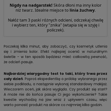
Nigdy na nadgarstek!
Skóra dłoni ma inny kolor
niż twarz. Idealne miejsce to
linia żuchwy
.
Nałóż tam 3 paski różnych odcieni, odczekaj chwilę
i wybierz ten, który "znika" (wtapia się w szyję i
policzek).
Poczekaj kilka minut, aby zobaczyć, czy kosmetyk utlenia
się i zmienia kolor. Efekt najlepiej ocenić w naturalnym
świetle – w ten sposób będziesz mieć całkowitą pewność,
że odcień pasuje.
Najbardziej wiarygodny test to taki, który trwa przez
cały dzień
. Poproś ekspedientkę o próbkę wybranego przez
siebie podkładu, a następnie wykonaj standardowy makijaż.
Wieczorem oceń, jak skóra wygląda. Czy produkt się starł?
A może nie do końca pasuje Ci jego wykończenie? Takie
kwestie wychodzą na jaw wraz z upływem czasu, więc
warto ponosić produkt na skórze co najmniej kilka godzin.