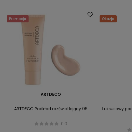
Promocja
Okazja
ARTDECO
ARTDECO Podkład rozświetlający 06
Luksusowy pod
0.0