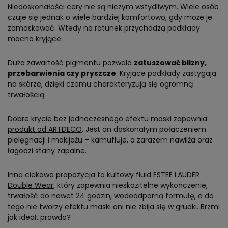
Niedoskonałości cery nie są niczym wstydliwym. Wiele osób
czuje się jednak o wiele bardziej komfortowo, gdy może je
zamaskować. Wtedy na ratunek przychodzą podkłady
mocno kryjące.
Duża zawartość pigmentu pozwala
zatuszować blizny,
przebarwienia czy pryszcze
. Kryjące podkłady zastygają
na skórze, dzięki czemu charakteryzują się ogromną
trwałością.
Dobre krycie bez jednoczesnego efektu maski zapewnia
produkt od ARTDECO
. Jest on doskonałym połączeniem
pielęgnacji i makijażu – kamufluje, a zarazem nawilża oraz
łagodzi stany zapalne.
Inna ciekawa propozycja to kultowy fluid
ESTEE LAUDER
Double Wear
, który zapewnia nieskazitelne wykończenie,
trwałość do nawet 24 godzin, wodoodporną formułę, a do
tego nie tworzy efektu maski ani nie zbija się w grudki. Brzmi
jak ideał, prawda?