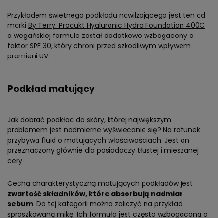
Przykładem świetnego podkładu nawilżającego jest ten od
marki
By Terry. Produkt Hyaluronic Hydra Foundation 400C
o wegańskiej formule został dodatkowo wzbogacony o
faktor SPF 30, który chroni przed szkodliwym wpływem
promieni UV.
Podkład matujący
Jak dobrać podkład do skóry, której największym
problemem jest nadmierne wyświecanie się? Na ratunek
przybywa fluid o matujących właściwościach. Jest on
przeznaczony głównie dla posiadaczy tłustej i mieszanej
cery.
Cechą charakterystyczną matujących podkładów jest
zwartość składników, które absorbują nadmiar
sebum
. Do tej kategorii można zaliczyć na przykład
sproszkowaną mikę. Ich formuła jest często wzbogacona o