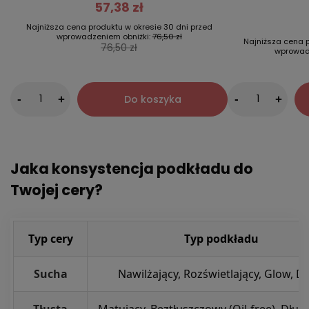
57,38 zł
Najniższa cena produktu w okresie 30 dni przed
wprowadzeniem obniżki:
76,50 zł
Najniższa cena p
76,50 zł
wprowad
-
Do koszyka
-
+
+
Jaka konsystencja podkładu do
Twojej cery?
Typ cery
Typ podkładu
Sucha
Nawilżający, Rozświetlający, Glow, D
Tłusta
Matujący, Beztłuszczowy (Oil-free), Dług