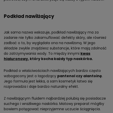
Podkład nawilżający
Jak sama nazwa wskazuje, podkład nawilżający ma za
zadanie nie tylko zakamuflować defekty skóry, ale również
zadbać o to, by wyglądała ona na nawilżoną. W jego
składzie zwykle znajdziesz substancje, które mają zdolność
do zatrzymywania wody. To między innymi
kwas
hialuronowy
, który kocha każdy typ naskórka.
Podkład o właściwościach nawilżających bardzo często
wzbogacony jest o łagodzący
pantenol czy alantoinę
.
Jego formuła jest lekka, a sam kosmetyk łatwo się
rozprowadza i daje bardzo naturalny efekt.
Z nawilżającym fluidem najbardziej polubią się posiadacze
suchego i wrażliwego naskórka. Matowy preparat mógłby
bowiem potęgować nieprzyjemne uczucie ściągnięcia.