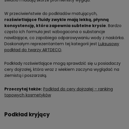
światło i nadają skórze promienisty wygląd.
W przeciwieństwie do podkładów matujących,
rozświetlające fluidy zwykle mają lekką, płynną
konsystencję, która zapewnia subtelne krycie
. Bardzo
często ich formuła jest wzbogacona o substancje
nawilżające, co zapobiega odparowywaniu wody z naskórka.
Doskonałym reprezentantem tej kategorii jest
Luksusowy
podkład do twarzy ARTDECO
.
Podkłady rozświetlające mogą sprawdzić się u posiadaczy
cery dojrzałej, która wraz z wiekiem zaczyna wyglądać na
ziemistą i poszarzałą.
Przeczytaj także:
Podkład do cery dojrzałej – ranking
topowych kosmetyków
Podkład kryjący