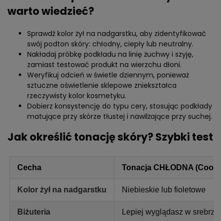
warto wiedzieć?
Sprawdź kolor żył na nadgarstku, aby zidentyfikować
swój podton skóry: chłodny, ciepły lub neutralny.
Nakładaj próbkę podkładu na linię żuchwy i szyję,
zamiast testować produkt na wierzchu dłoni.
Weryfikuj odcień w świetle dziennym, ponieważ
sztuczne oświetlenie sklepowe zniekształca
rzeczywisty kolor kosmetyku.
Dobierz konsystencję do typu cery, stosując podkłady
matujące przy skórze tłustej i nawilżające przy suchej.
Jak określić tonację skóry? Szybki test
Cecha
Tonacja CHŁODNA (Cool)
Kolor żył na nadgarstku
Niebieskie lub fioletowe
Biżuteria
Lepiej wyglądasz w srebrze