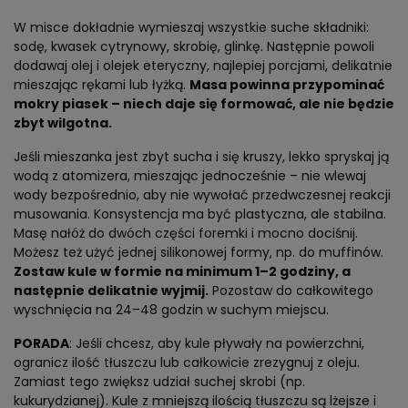
W misce dokładnie wymieszaj wszystkie suche składniki:
sodę, kwasek cytrynowy, skrobię, glinkę. Następnie powoli
dodawaj olej i olejek eteryczny, najlepiej porcjami, delikatnie
mieszając rękami lub łyżką.
Masa powinna przypominać
mokry piasek – niech daje się formować, ale nie będzie
zbyt wilgotna.
Jeśli mieszanka jest zbyt sucha i się kruszy, lekko spryskaj ją
wodą z atomizera, mieszając jednocześnie – nie wlewaj
wody bezpośrednio, aby nie wywołać przedwczesnej reakcji
musowania. Konsystencja ma być plastyczna, ale stabilna.
Masę nałóż do dwóch części foremki i mocno dociśnij.
Możesz też użyć jednej silikonowej formy, np. do muffinów.
Zostaw kule w formie na minimum 1–2 godziny, a
następnie delikatnie wyjmij.
Pozostaw do całkowitego
wyschnięcia na 24–48 godzin w suchym miejscu.
PORADA
: Jeśli chcesz, aby kule pływały na powierzchni,
ogranicz ilość tłuszczu lub całkowicie zrezygnuj z oleju.
Zamiast tego zwiększ udział suchej skrobi (np.
kukurydzianej). Kule z mniejszą ilością tłuszczu są lżejsze i