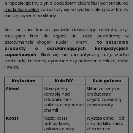
a
hipoalergiczny płyn z dodatkiem chlorofilu i pantenolu od
marki Biały Jeleń
zatroszczy się wszystkich alergików, którzy
muszą uważać na składy.
No i na sam koniec gwiazdy dzisiejszego artykułu, czyli
musujące kule do kąpieli
. Je także posiadamy w
asortymencie drogerii Puder i Krem –
to naturalne
produkty o oszałamiających kompozycjach
zapachowych.
Skuś się na romantyczną różę, słodką
czekoladę, korzenny cynamon czy połączenie mleko, miód
i owies.
Kryterium
Kule DIY
Kule gotowe
Skład
Masz pełną
Skład zależny od
kontrolę nad
producenta –
składnikami –
często zawierają
unikasz alergenów i
konserwanty
chemii
Koszt
Niższy koszt
Wyższa cena – od
jednostkowy,
kilku do kilkunastu
zwłaszcza przy
zł za sztukę