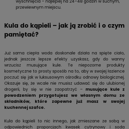
wyschnięcia – najlepiej na 24–48 godzin w suchym,
przewiewnym miejscu.
Kula do kąpieli – jak ją zrobić i o czym
pamiętać?
Już sama ciepła woda doskonale działa na spięte ciało,
jednak jeszcze lepsze efekty uzyskasz, gdy do wanny
wrzucisz musujące kule. Te niepozorne produkty
kosmetyczne to prosty sposób na to, aby w swojej łazience
poczuć się jak w luksusowym ośrodku odnowy biologicznej.
Okazuje się, że wcale nie musisz udawać się do ulubionej
drogerii, by się w nie zaopatrzyć –
musujące kule z
powodzeniem przygotujesz we własnym domu ze
składników, które zapewne już masz w swojej
kuchennej szafce.
Kula do kąpieli to nic innego, jak zmieszane ze sobą w
odpowiednich proporcjach kwasek cytrynowy i soda