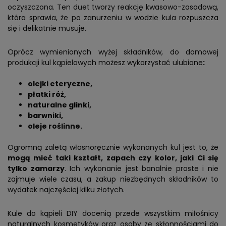
oczyszczona. Ten duet tworzy reakcję kwasowo-zasadową,
która sprawia, że po zanurzeniu w wodzie kula rozpuszcza
się i delikatnie musuje.
Oprócz wymienionych wyżej składników, do domowej
produkcji kul kąpielowych możesz wykorzystać ulubione
:
olejki eteryczne,
płatki róż,
naturalne glinki,
barwniki,
oleje roślinne.
Ogromną zaletą własnoręcznie wykonanych kul jest to, że
mogą mieć taki kształt, zapach czy kolor, jaki Ci się
tylko zamarzy
. Ich wykonanie jest banalnie proste i nie
zajmuje wiele czasu, a zakup niezbędnych składników to
wydatek najczęściej kilku złotych.
Kule do kąpieli DIY docenią przede wszystkim miłośnicy
naturalnych kosmetyków oraz osoby ze skłonnościami do