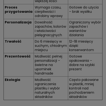
większej ilości
Proces
Wymaga czasu,
Gotowe do użycia
przygotowania
cierpliwości i
– brak wysiłku
odrobiny wprawy
Personalizacja
Dowolność
Ograniczony wybór
zapachów, kolorów
zapachów i
i właściwości
wariantów
pielęgnacyjnych
działania
Trwałość
Do 6 miesięcy w
12–18 miesięcy
suchym, chłodnym
dzięki
miejscu
konserwantom
Prezentowość
Możliwość pełnej
Gotowe
personalizacji –
opakowania –
świetne na
dobre na szybki
upominek
prezent
handmade
Ekologia
Możliwość
Często pakowane
ograniczenia
w plastik, mniej
plastiku i wybór
kontroli nad
naturalnych
pochodzeniem
składników
składników