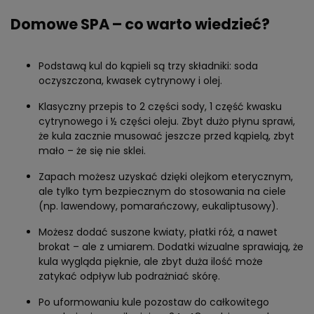
Domowe SPA
– co warto wiedzieć?
Podstawą kul do kąpieli są trzy składniki: soda
oczyszczona, kwasek cytrynowy i olej.
Klasyczny przepis to 2 części sody, 1 część kwasku
cytrynowego i ½ części oleju. Zbyt dużo płynu sprawi,
że kula zacznie musować jeszcze przed kąpielą, zbyt
mało – że się nie sklei.
Zapach możesz uzyskać dzięki olejkom eterycznym,
ale tylko tym bezpiecznym do stosowania na ciele
(np. lawendowy, pomarańczowy, eukaliptusowy).
Możesz dodać suszone kwiaty, płatki róż, a nawet
brokat – ale z umiarem. Dodatki wizualne sprawiają, że
kula wygląda pięknie, ale zbyt duża ilość może
zatykać odpływ lub podrażniać skórę.
Po uformowaniu kule pozostaw do całkowitego