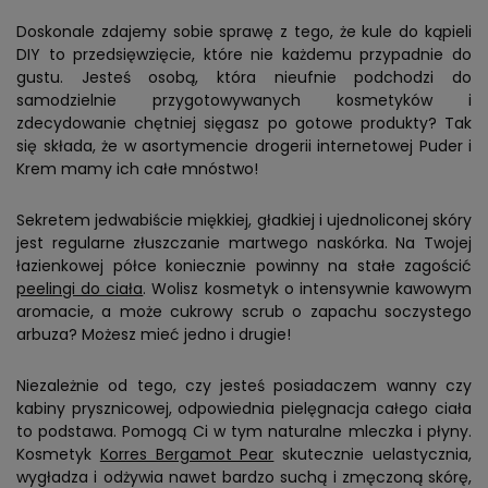
Doskonale zdajemy sobie sprawę z tego, że kule do kąpieli
DIY to przedsięwzięcie, które nie każdemu przypadnie do
gustu. Jesteś osobą, która nieufnie podchodzi do
samodzielnie przygotowywanych kosmetyków i
zdecydowanie chętniej sięgasz po gotowe produkty? Tak
się składa, że w asortymencie drogerii internetowej Puder i
Krem mamy ich całe mnóstwo!
Sekretem jedwabiście miękkiej, gładkiej i ujednoliconej skóry
jest regularne złuszczanie martwego naskórka. Na Twojej
łazienkowej półce koniecznie powinny na stałe zagościć
peelingi do ciała
. Wolisz kosmetyk o intensywnie kawowym
aromacie, a może cukrowy scrub o zapachu soczystego
arbuza? Możesz mieć jedno i drugie!
Niezależnie od tego, czy jesteś posiadaczem wanny czy
kabiny prysznicowej, odpowiednia pielęgnacja całego ciała
to podstawa. Pomogą Ci w tym naturalne mleczka i płyny.
Kosmetyk
Korres Bergamot Pear
skutecznie uelastycznia,
wygładza i odżywia nawet bardzo suchą i zmęczoną skórę,