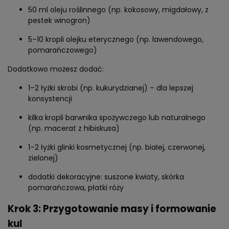
50 ml oleju roślinnego (np. kokosowy, migdałowy, z
pestek winogron)
5–10 kropli olejku eterycznego (np. lawendowego,
pomarańczowego)
Dodatkowo możesz dodać:
1–2 łyżki skrobi (np. kukurydzianej) – dla lepszej
konsystencji
kilka kropli barwnika spożywczego lub naturalnego
(np. macerat z hibiskusa)
1–2 łyżki glinki kosmetycznej (np. białej, czerwonej,
zielonej)
dodatki dekoracyjne: suszone kwiaty, skórka
pomarańczowa, płatki róży
Krok 3: Przygotowanie masy i formowanie
kul