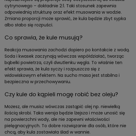
cytrynowego – dokładnie 2:1. Taki stosunek zapewnia
odpowiednią strukturę oraz efekt musowania w wodzie.
Zmiana proporcji może sprawić, że kula będzie zbyt sypka
albo słabo się rozpuści.
Co sprawia, że kule musują?
Reakcja musowania zachodzi dopiero po kontakcie z wodą.
Soda i kwasek zaczynają wówczas współdziałać, tworząc
bąbelki powietrza, czyli dwutlenku węgla. To właśnie ten
efekt sprawia, że kula syczy i rozpuszcza się z
widowiskowym efektem. Na sucho masa jest stabilna i
bezpieczna w przechowywaniu.
Czy kule do kąpieli mogę robić bez oleju?
Możesz, ale musisz wówczas zastąpić olej np. niewielką
ilością skrobi. Taka wersja będzie lżejsza i może unosić się
na powierzchni wody, ale nie zapewni właściwości
pielęgnacyjnych. To dobre rozwiązanie dla osób, które nie
chcą, aby kula zostawiała ślad w wannie.