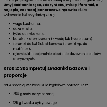
Umyj dokładnie ręce, zdezynfekuj miskę i foremki, a
najlepiej zakładaj jednorazowe rękawiczki.
Do
wykonania kul przydadzą Ci się:
waga kuchenna,
duża miska,
łyżka do mieszania,
butelka z atomizerem (z wodą lub hydrolatem),
foremki do kul (lub silikonowe foremki np. do
muffinek),
rękawiczki i opcjonalnie pipeta do dozowania olejków
eterycznych.
Krok 2: Skompletuj składniki bazowe i
proporcje
Na 4 średniej wielkości kule kąpielowe potrzebujesz:
250 g sody oczyszczonej
125 g kwasku cytrynowego