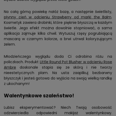
Na całą górną powiekę nałóż bazę, a następnie świetlisty,
płynny cień w odcieniu Strawberry od marki the Balm
.
Kosmetyk zawiera drobinki, które pięknie błyszczą w każdym
świetle. Jego efekt można dowolnie stopniować, a sama
aplikacja zajmuje kilka chwil. Wytuszuj rzęsy pogrubiającą
mascarą w czarnym kolorze, a brwi utrwal koloryzującym
żelem.
Młodzieńczego wyglądu doda Ci odrobina różu na
policzkach. Produkt
Little Round Pot Blusher w odcieniu Rose
Ambre
doskonale stapia się ze skórą i nie tworzy
nieestetycznych plam. Na usta zaaplikuj bezbarwny
błyszczyk i jesteś gotowa do wyjścia na swoją wielką randkę
z ukochanym!
Walentynkowe szaleństwo!
Lubisz eksperymentować? Niech Twoją osobowość
odzwierciedla odpowiedni makijaż walentynkowy.