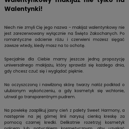
Walentynki!
Niech nie zmyli Cię jego nazwa – makijaż walentynkowy nie
jest zarezerwowany wyłącznie na Święto Zakochanych. Po
romantyczne odcienie różu i czerwieni możesz sięgać
zawsze wtedy, kiedy masz na to ochotę.
Specjalnie dla Ciebie mamy jeszcze jedną propozycję
uniwersalnego makijażu, który sprawdzi się każdego dnia,
gdy chcesz czuć się i wyglądać pięknie.
Na oczyszczoną i nawilżoną skórę twarzy nałóż podkład o
ulubionym wykończeniu, a gdy kosmetyk się wchłonie,
utrwal go transparentnym pudrem.
Na powiekę zaaplikuj jasny cień z palety Sweet Harmony, a
następnie na jej górnej linii narysuj cienką kreskę za
pomocą czarnej kredki. Delikatnie rozetrzyj kosmetyk
palcem lub patyczkiem kosmetycznym, aby uzyskać