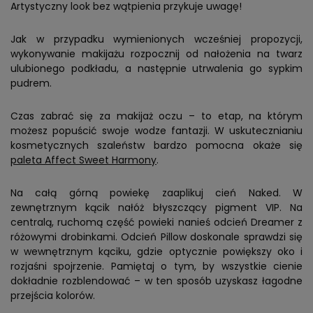
Artystyczny look bez wątpienia przykuje uwagę!
Jak w przypadku wymienionych wcześniej propozycji,
wykonywanie makijażu rozpocznij od nałożenia na twarz
ulubionego podkładu, a następnie utrwalenia go sypkim
pudrem.
Czas zabrać się za makijaż oczu – to etap, na którym
możesz popuścić swoje wodze fantazji. W uskutecznianiu
kosmetycznych szaleństw bardzo pomocna okaże się
paleta Affect Sweet Harmony
.
Na całą górną powiekę zaaplikuj cień Naked. W
zewnętrznym kącik nałóż błyszczący pigment VIP. Na
centralą, ruchomą część powieki nanieś odcień Dreamer z
różowymi drobinkami. Odcień Pillow doskonale sprawdzi się
w wewnętrznym kąciku, gdzie optycznie powiększy oko i
rozjaśni spojrzenie. Pamiętaj o tym, by wszystkie cienie
dokładnie rozblendować – w ten sposób uzyskasz łagodne
przejścia kolorów.