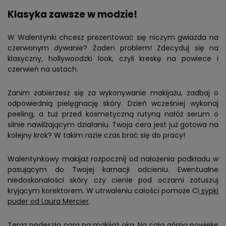
Klasyka zawsze w modzie!
W Walentynki chcesz prezentować się niczym gwiazda na
czerwonym dywanie? Żaden problem! Zdecyduj się na
klasyczny, hollywoodzki look, czyli kreskę na powiece i
czerwień na ustach.
Zanim zabierzesz się za wykonywanie makijażu, zadbaj o
odpowiednią pielęgnację skóry. Dzień wcześniej wykonaj
peeling, a tuż przed kosmetyczną rutyną nałóż serum o
silnie nawilżającym działaniu. Twoja cera jest już gotowa na
kolejny krok? W takim razie czas brać się do pracy!
Walentynkowy makijaż rozpocznij od nałożenia podkładu w
pasującym do Twojej karnacji odcieniu. Ewentualne
niedoskonałości skóry czy cienie pod oczami zatuszuj
kryjącym korektorem. W utrwaleniu całości pomoże Ci
sypki
puder od Laura Mercier
.
Teraz nadeszła pora na makijaż oka. Na całą górną powiekę