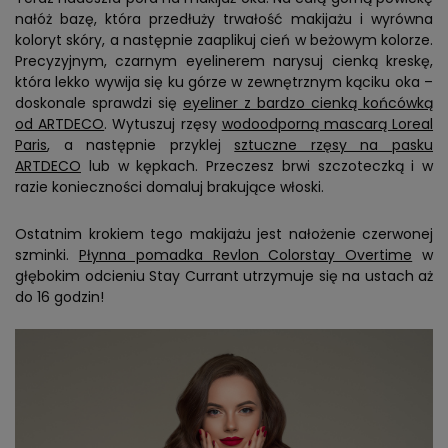
nałóż bazę, która przedłuży trwałość makijażu i wyrówna
koloryt skóry, a następnie zaaplikuj cień w beżowym kolorze.
Precyzyjnym, czarnym eyelinerem narysuj cienką kreskę,
która lekko wywija się ku górze w zewnętrznym kąciku oka –
doskonale sprawdzi się
eyeliner z bardzo cienką końcówką
od ARTDECO
. Wytuszuj rzęsy
wodoodporną mascarą Loreal
Paris
, a następnie przyklej
sztuczne rzęsy na pasku
ARTDECO
lub w kępkach. Przeczesz brwi szczoteczką i w
razie konieczności domaluj brakujące włoski.
Ostatnim krokiem tego makijażu jest nałożenie czerwonej
szminki.
Płynna pomadka Revlon Colorstay Overtime
w
głębokim odcieniu Stay Currant utrzymuje się na ustach aż
do 16 godzin!