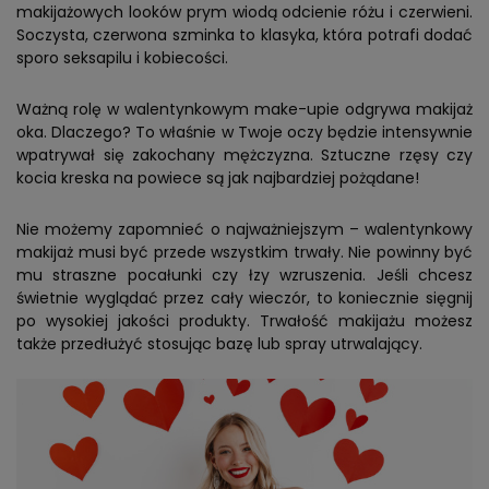
makijażowych looków prym wiodą odcienie różu i czerwieni.
Soczysta, czerwona szminka to klasyka, która potrafi dodać
sporo seksapilu i kobiecości.
Ważną rolę w walentynkowym make-upie odgrywa makijaż
oka. Dlaczego? To właśnie w Twoje oczy będzie intensywnie
wpatrywał się zakochany mężczyzna. Sztuczne rzęsy czy
kocia kreska na powiece są jak najbardziej pożądane!
Nie możemy zapomnieć o najważniejszym – walentynkowy
makijaż musi być przede wszystkim trwały. Nie powinny być
mu straszne pocałunki czy łzy wzruszenia. Jeśli chcesz
świetnie wyglądać przez cały wieczór, to koniecznie sięgnij
po wysokiej jakości produkty. Trwałość makijażu możesz
także przedłużyć stosując bazę lub spray utrwalający.