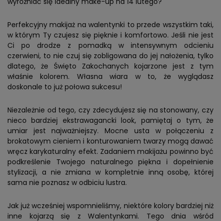
wyróżniać się idealny make-up na 14 lutego?
Perfekcyjny makijaż na walentynki to przede wszystkim taki,
w którym Ty czujesz się pięknie i komfortowo. Jeśli nie jest
Ci po drodze z pomadką w intensywnym odcieniu
czerwieni, to nie czuj się zobligowana do jej nałożenia, tylko
dlatego, że Święto Zakochanych kojarzone jest z tym
właśnie kolorem. Własna wiara w to, że wyglądasz
doskonale to już połowa sukcesu!
Niezależnie od tego, czy zdecydujesz się na stonowany, czy
nieco bardziej ekstrawagancki look, pamiętaj o tym, że
umiar jest najważniejszy. Mocne usta w połączeniu z
brokatowym cieniem i konturowaniem twarzy mogą dawać
wręcz karykaturalny efekt. Zadaniem makijażu powinno być
podkreślenie Twojego naturalnego piękna i dopełnienie
stylizacji, a nie zmiana w kompletnie inną osobę, której
sama nie poznasz w odbiciu lustra.
Jak już wcześniej wspomnieliśmy, niektóre kolory bardziej niż
inne kojarzą się z Walentynkami. Tego dnia wśród