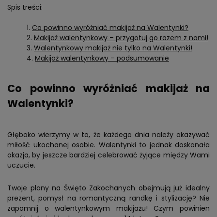
Spis treści:
Co powinno wyróżniać makijaż na Walentynki?
Makijaż walentynkowy – przygotuj go razem z nami!
Walentynkowy makijaż nie tylko na Walentynki!
Makijaż walentynkowy – podsumowanie
Co powinno wyróżniać makijaż na
Walentynki?
Głęboko wierzymy w to, że każdego dnia należy okazywać
miłość ukochanej osobie. Walentynki to jednak doskonała
okazja, by jeszcze bardziej celebrować żyjące między Wami
uczucie.
Twoje plany na Święto Zakochanych obejmują już idealny
prezent, pomysł na romantyczną randkę i stylizację? Nie
zapomnij o walentynkowym makijażu! Czym powinien