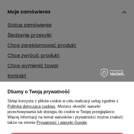
Moje zamówienia
Status zamówienia
Śledzenie przesyłki
Chcę zareklamować produkt
Chcę zwrócić produkt
Chcę wymienić towar
Kontakt
Dbamy o Twoją prywatność
Moje konto
Sklep korzysta z plików cookie w celu realizacji usług zgodnie z
Polityką dotyczącą cookies
. Możesz określić warunki
Regulaminy
przechowywania lub dostępu do cookie w Twojej przeglądarce.
Więcej informacji na temat warunków i prywatności można znaleźć
także na stronie
Prywatność i warunki Google
.
Dane kontaktowe