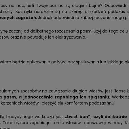
osy na noc, jeśli Twoje pasma są długie i bujne? Odpowiednia 
chrony. Kosmyki narażone są na szereg uszkodzeń podczas 
nocnych zagrożeń.
Jednak odpowiednio zabezpieczone mogą prz
ynę zacznij od delikatnego rozczesania pasm. Użyj do tego cel
łosów oraz nie powoduje ich elektryzowania.
słem będzie aplikowanie
odżywki bez spłukiwania
lub lekkiego ol
larnych sposobów na zawiązanie długich włosów jest "loose bra
a pasm, a jednocześnie zapobiega ich splątaniu
. Warkocz
korzeniach włosów i cieszyć się komfortem podczas snu.
dla tradycyjnego warkocza jest
„twist bun”, czyli delikatni
. Taka fryzura zapobiega tarciu włosów o poszewkę w nocy. K
ieceń.