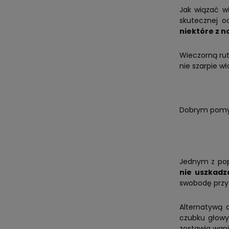
Jak wiązać wł
skutecznej o
niektóre z 
Wieczorną rut
nie szarpie w
Dobrym pomy
Jednym z popu
nie uszkadz
swobodę przy 
Alternatywą 
czubku głowy
zostawia wgn