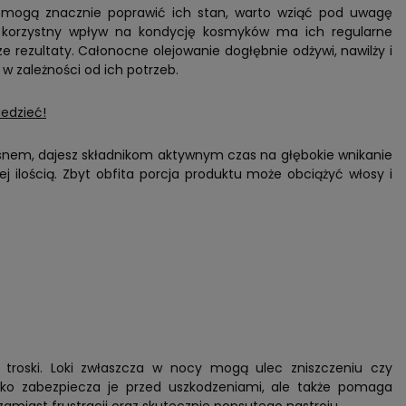
 mogą znacznie poprawić ich stan, warto wziąć pod uwagę
e korzystny wpływ na kondycję kosmyków ma ich regularne
ze rezultaty. Całonocne olejowanie dogłębnie odżywi, nawilży i
w zależności od ich potrzeb.
iedzieć!
snem, dajesz składnikom aktywnym czas na głębokie wnikanie
ej ilością. Zbyt obfita porcja produktu może obciążyć włosy i
troski. Loki zwłaszcza w nocy mogą ulec zniszczeniu czy
lko zabezpiecza je przed uszkodzeniami, ale także pomaga