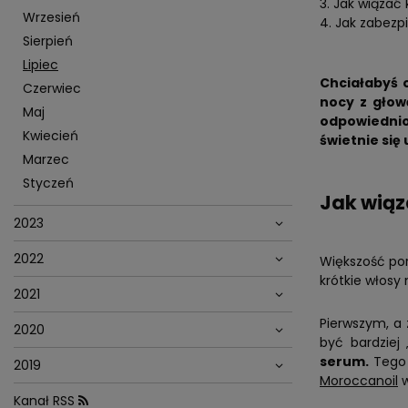
Jak wiązać
Wrzesień
Jak zabezp
Sierpień
Lipiec
Chciałabyś 
Czerwiec
nocy z głow
Maj
odpowiednio
Kwiecień
świetnie się
Marzec
Styczeń
Jak wiąz
2023
2022
Większość por
krótkie włosy
2021
Pierwszym, a 
2020
być bardziej 
serum.
Tego
2019
Moroccanoil
w
Kanał RSS