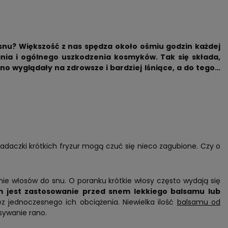
snu? Większość z nas spędza około ośmiu godzin każdej
nia i ogólnego uszkodzenia kosmyków. Tak się składa,
 wyglądały na zdrowsze i bardziej lśniące, a do tego…
daczki krótkich fryzur mogą czuć się nieco zagubione. Czy o
ie włosów do snu. O poranku krótkie włosy często wydają się
jest zastosowanie przed snem lekkiego balsamu lub
jednoczesnego ich obciążenia. Niewielka ilość
balsamu od
sywanie rano.