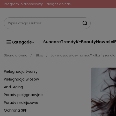
Program lojalnościowy – dołącz do nas
Suncare
Trendy
K-Beauty
Nowości
Kategorie
Strona główna
Blog
Jak wiązać włosy na noc? Kilka fryzur dla
Pielęgnacja twarzy
Pielęgnacja włosów
Anti-Aging
Porady pielęgnacyjne
Porady makijażowe
Ochrona SPF