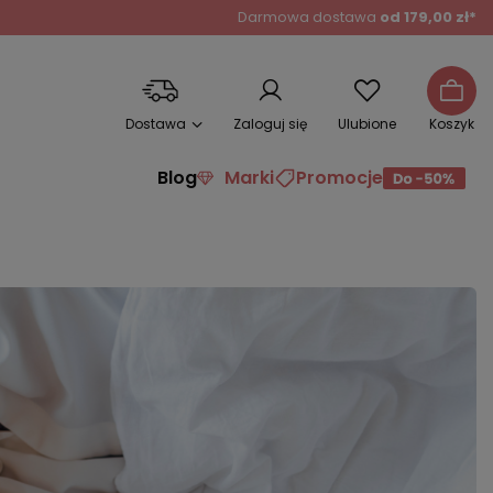
Darmowa dostawa
od 179,00 zł*
Dostawa
Zaloguj się
Ulubione
Koszyk
Blog
Marki
Promocje