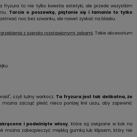
fryzura to nie tylko kwestia estetyki, ale przede wszystkim
snu.
Tarcie o poszewkę, plątanie się i łamanie to tylko
etrwać noc bez szwanku, ale nawet zyskać na blasku.
u
grzebienia z szeroko rozstawionymi zębami
. Takie akcesorium
ejku.
id", czyli luźny warkocz.
Ta fryzura jest tak delikatna, że
 można zacząć pleść nieco poniżej linii uszu, aby zapewnić
e skręcone i podwinięte włosy
, które są związane w kok na
ok można zabezpieczyć miękką gumką lub klipsem, który nie