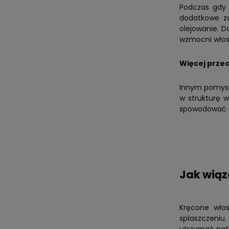
Podczas gdy 
dodatkowe za
olejowanie. D
wzmocni włosy
Więcej przec
Innym pomysł
w strukturę w
spowodować i
Jak wiąz
Kręcone włos
spłaszczeniu