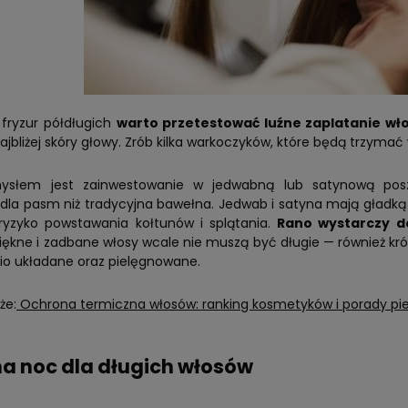
 fryzur półdługich
warto przetestować luźne zaplatanie wł
ajbliżej skóry głowy. Zrób kilka warkoczyków, które będą trzymać 
słem jest zainwestowanie w jedwabną lub satynową posz
e dla pasm niż tradycyjna bawełna. Jedwab i satyna mają gładką
 ryzyko powstawania kołtunów i splątania.
Rano wystarczy de
iękne i zadbane włosy wcale nie muszą być długie — również krót
io układane oraz pielęgnowane.
że:
Ochrona termiczna włosów: ranking kosmetyków i porady pi
na noc dla długich włosów