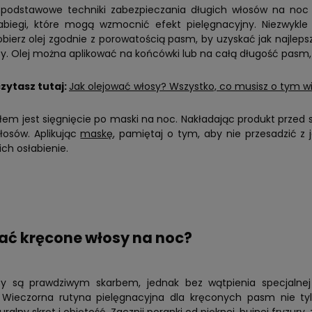
podstawowe techniki zabezpieczania długich włosów na noc
biegi, które mogą wzmocnić efekt pielęgnacyjny. Niezwykl
obierz olej zgodnie z porowatością pasm, by uzyskać jak najleps
. Olej można aplikować na końcówki lub na całą długość pasm, 
zytasz tutaj:
Jak olejować włosy? Wszystko, co musisz o tym w
em jest sięgnięcie po maski na noc. Nakładając produkt przed 
łosów. Aplikując
maskę
, pamiętaj o tym, aby nie przesadzić z j
ch osłabienie.
ać kręcone włosy na noc?
y są prawdziwym skarbem, jednak bez wątpienia specjalnej 
. Wieczorna rutyna pielęgnacyjna dla kręconych pasm nie ty