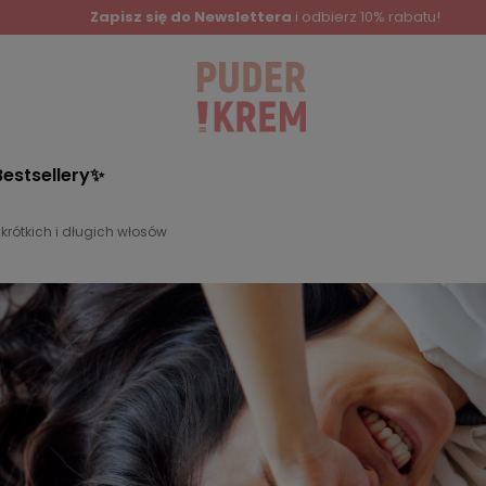
Zapisz się do Newslettera
i odbierz 10% rabatu!
Bestsellery✨
 krótkich i długich włosów