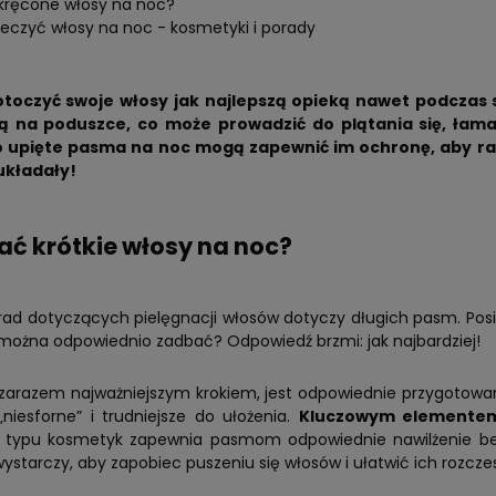
 kręcone włosy na noc?
ieczyć włosy na noc - kosmetyki i porady
otoczyć swoje włosy jak najlepszą opieką nawet podczas 
ą na poduszce, co może prowadzić do plątania się, łama
 upięte pasma na noc mogą zapewnić im ochronę, aby rano
 układały!
ać krótkie włosy na noc?
ad dotyczących pielęgnacji włosów dotyczy długich pasm. Posia
 można odpowiednio zadbać? Odpowiedź brzmi: jak najbardziej!
zarazem najważniejszym krokiem, jest odpowiednie przygotowan
„niesforne” i trudniejsze do ułożenia.
Kluczowym elementem 
 typu kosmetyk zapewnia pasmom odpowiednie nawilżenie bez 
ystarczy, aby zapobiec puszeniu się włosów i ułatwić ich rozcze