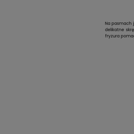
Na pasmach je
delikatne sk
fryzura pomag