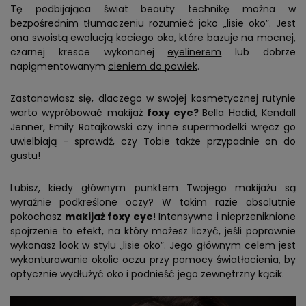
Tę podbijająca świat beauty technikę można w
bezpośrednim tłumaczeniu rozumieć jako „lisie oko”. Jest
ona swoistą ewolucją kociego oka, które bazuje na mocnej,
czarnej kresce wykonanej
eyelinerem
lub dobrze
napigmentowanym
cieniem do powiek
.
Zastanawiasz się, dlaczego w swojej kosmetycznej rutynie
warto wypróbować makijaż
foxy eye?
Bella Hadid, Kendall
Jenner, Emily Ratajkowski czy inne supermodelki wręcz go
uwielbiają – sprawdź, czy Tobie także przypadnie on do
gustu!
Lubisz, kiedy głównym punktem Twojego makijażu są
wyraźnie podkreślone oczy? W takim razie absolutnie
pokochasz
makijaż foxy eye
! Intensywne i nieprzeniknione
spojrzenie to efekt, na który możesz liczyć, jeśli poprawnie
wykonasz look w stylu „lisie oko”. Jego głównym celem jest
wykonturowanie okolic oczu przy pomocy światłocienia, by
optycznie wydłużyć oko i podnieść jego zewnętrzny kącik.