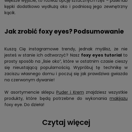
większe wyjście, to rozważ opcję sztucznych rzęs – paski lub
kępki dodatkowo wydłużą oko i podniosą jego zewnętrzny
kącik.
Jak zrobić foxy eyes? Podsumowanie
Kuszą Cię instagramowe trendy, jednak myślisz, że nie
jesteś w stanie ich odtworzyć? Nasz
foxy eyes tutorial
to
prosty sposób na „lisie oko”, które w ostatnim czasie cieszy
się nieustającą popularnością. Wypróbuj tę technikę w
zaciszu własnego domu i poczuj się jak prawdziwa gwiazda
na czerwonym dywanie!
W asortymencie sklepu
Puder i Krem
znajdziesz wszystkie
produkty, które będą potrzebne do wykonania
makijażu
foxy eye. Do dzieła!
Czytaj więcej