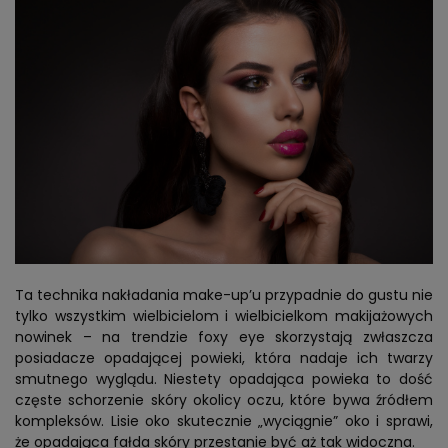
Ta technika nakładania make-up’u przypadnie do gustu nie
tylko wszystkim wielbicielom i wielbicielkom makijażowych
nowinek – na trendzie foxy eye skorzystają zwłaszcza
posiadacze opadającej powieki, która nadaje ich twarzy
smutnego wyglądu. Niestety opadająca powieka to dość
częste schorzenie skóry okolicy oczu, które bywa źródłem
kompleksów. Lisie oko skutecznie „wyciągnie” oko i sprawi,
że opadająca fałda skóry przestanie być aż tak widoczna.