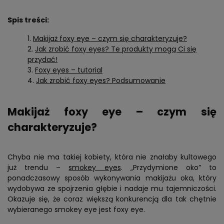
Spis treści:
Makijaż foxy eye – czym się charakteryzuje?
Jak zrobić foxy eyes? Te produkty mogą Ci się
przydać!
Foxy eyes – tutorial
Jak zrobić foxy eyes? Podsumowanie
Makijaż foxy eye – czym się
charakteryzuje?
Chyba nie ma takiej kobiety, która nie znałaby kultowego
już trendu –
smokey eyes
. „Przydymione oko” to
ponadczasowy sposób wykonywania makijażu oka, który
wydobywa ze spojrzenia głębie i nadaje mu tajemniczości.
Okazuje się, że coraz większą konkurencją dla tak chętnie
wybieranego smokey eye jest foxy eye.