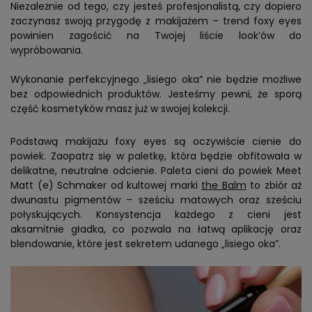
Niezależnie od tego, czy jesteś profesjonalistą, czy dopiero
zaczynasz swoją przygodę z makijażem – trend foxy eyes
powinien zagościć na Twojej liście look’ów do
wypróbowania.
Wykonanie perfekcyjnego „lisiego oka” nie będzie możliwe
bez odpowiednich produktów. Jesteśmy pewni, że sporą
część kosmetyków masz już w swojej kolekcji.
Podstawą makijażu foxy eyes są oczywiście cienie do
powiek. Zaopatrz się w paletkę, która będzie obfitowała w
delikatne, neutralne odcienie. Paleta cieni do powiek Meet
Matt (e) Schmaker od kultowej marki
the Balm
to zbiór aż
dwunastu pigmentów – sześciu matowych oraz sześciu
połyskujących. Konsystencja każdego z cieni jest
aksamitnie gładka, co pozwala na łatwą aplikację oraz
blendowanie, które jest sekretem udanego „lisiego oka”.