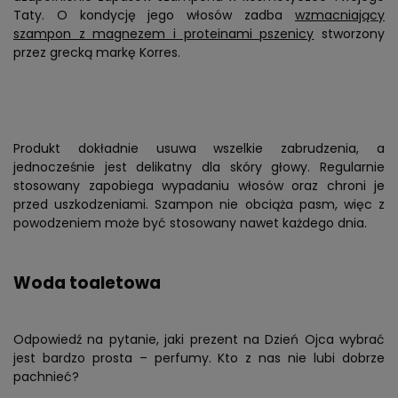
Taty. O kondycję jego włosów zadba
wzmacniający
szampon z magnezem i proteinami pszenicy
stworzony
przez grecką markę Korres.
Produkt dokładnie usuwa wszelkie zabrudzenia, a
jednocześnie jest delikatny dla skóry głowy. Regularnie
stosowany zapobiega wypadaniu włosów oraz chroni je
przed uszkodzeniami. Szampon nie obciąża pasm, więc z
powodzeniem może być stosowany nawet każdego dnia.
Woda toaletowa
Odpowiedź na pytanie, jaki prezent na Dzień Ojca wybrać
jest bardzo prosta – perfumy. Kto z nas nie lubi dobrze
pachnieć?