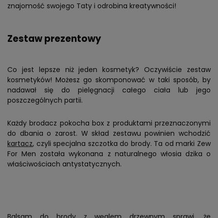
znajomość swojego Taty i odrobina kreatywności!
Zestaw prezentowy
Co jest lepsze niż jeden kosmetyk? Oczywiście zestaw
kosmetyków! Możesz go skomponować w taki sposób, by
nadawał się do pielęgnacji całego ciała lub jego
poszczególnych partii.
Każdy brodacz pokocha box z produktami przeznaczonymi
do dbania o zarost. W skład zestawu powinien wchodzić
kartacz
, czyli specjalna szczotka do brody. Ta od marki Zew
For Men została wykonana z naturalnego włosia dzika o
właściwościach antystatycznych.
Balsam do brody z węglem drzewnym
sprawi, że