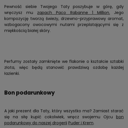
Pewność siebie Twojego Taty poszybuje w górę, gdy
wręczysz mu
zapach Paco Rabanne 1 Million.
Jego
kompozycję tworzą świeży, drzewno-przyprawowy aromat,
wzbogacony owocowymi nutami przeplatającymi się z
miękkością białej skóry.
Perfumy zostały zamknięte we flakonie o kształcie sztabki
złota, więc będą stanowić prawdziwą ozdobę każdej
łazienki.
Bon podarunkowy
A jaki prezent dla Taty, który wszystko ma? Zamiast starać
się na siłę kupić cokolwiek, wręcz swojemu Ojcu
bon
podarunkowy do naszej drogerii
Puder i Krem
.