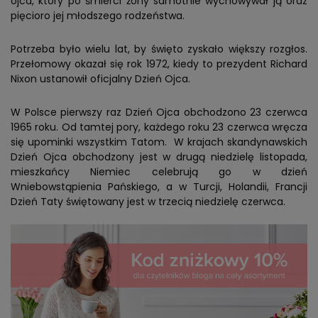
ojca, który po śmierci żony samotnie wychowywał ją oraz
pięcioro jej młodszego rodzeństwa.
Potrzeba było wielu lat, by święto zyskało większy rozgłos.
Przełomowy okazał się rok 1972, kiedy to prezydent Richard
Nixon ustanowił oficjalny Dzień Ojca.
W Polsce pierwszy raz Dzień Ojca obchodzono 23 czerwca
1965 roku. Od tamtej pory, każdego roku 23 czerwca wręcza
się upominki wszystkim Tatom. W krajach skandynawskich
Dzień Ojca obchodzony jest w drugą niedzielę listopada,
mieszkańcy Niemiec celebrują go w dzień
Wniebowstąpienia Pańskiego, a w Turcji, Holandii, Francji
Dzień Taty świętowany jest w trzecią niedzielę czerwca.