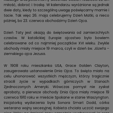
miłość, dobroć i troskę. W kalendarzu wyróżnione są jednak
dwie daty, kiedy to szczególną uwagę poświęcamy mamie i
tacie. Tak więc 26. maja celebrujemy Dzień Matki, a nieco
później, bo 23. czerwca obchodzimy Dzień Ojca.
Dzień Taty jest okazją do świętowania od zamierzchłych
czasów. W katolickiej Europie ojcostwo było bowiem
celebrowane od co najmniej początków XVI wieku. Zwykle
obchody miały miejsce 19 marca, czyli w dzień św. Józefa –
ziemskiego ojca Jezusa.
W 1908 roku mieszkanka USA, Grace Golden Clayton,
zasugerowała ustanowienie Dnia Ojca. To święto miało na
celu uhonorować wszystkich mężczyzn, którzy tragicznie
stracili życie w wypadkach górniczych w Stanach
Zjednoczonych Ameryki. Wówczas pomysł nie zyskał
aprobaty, a pierwsze obchody Dnia Ojca miały miejsce 19
czerwca 1910 roku w mieście Spokane w stanie Waszyngton.
Inicjatorką wydarzenia była Sonora Smart Dodd, córka
weterana wojny secesyjnej. Kobieta chciała uczcić swojego