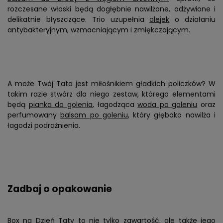
rozczesane włoski będą dogłębnie nawilżone, odżywione i
delikatnie błyszczące. Trio uzupełnia
olejek
o działaniu
antybakteryjnym, wzmacniającym i zmiękczającym.
A może Twój Tata jest miłośnikiem gładkich policzków? W
takim razie stwórz dla niego zestaw, którego elementami
będą
pianka do golenia
, łagodząca
woda po goleniu
oraz
perfumowany
balsam po goleniu
, który głęboko nawilża i
łagodzi podrażnienia.
Zadbaj o opakowanie
Box na Dzień Taty to nie tylko zawartość, ale także jego