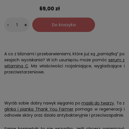
69,00 zł
-
Do koszyka
+
A co z bliznami i przebarwieniami, które już są „pamiątką” po
sesjach wyciskania? W ich usunięciu może pomóc
serum z
witaminą C
. Ma właściwości rozjaśniające, wygładzające i
przeciwstarzeniowe.
Wyrób sobie dobry nawyk sięgania po
maski do twarzy
. Ta z
glinką i pianką Thank You Farmer
pomaga w regeneracji i
odnowie skóry oraz działa antybakteryjnie i przeciwzapalnie.
Same kosmetyki to nie wszystko. Jeśli chcesz ograniczyć