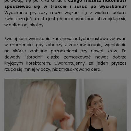
pojawiają się po kilku dniach.
Czego możesz natomiast
spodziewać się w trakcie i zaraz po wyciskaniu?
Wyciskanie pryszczy może wiązać się z wielkim bólem,
zwłaszcza jeśli krosta jest głęboko osadzona lub znajduje się
w delikatnej okolicy.
Swojej sesji wyciskania zaczniesz natychmiastowo żałować
w momencie, gdy zobaczysz zaczerwienienie, wgłębienie
na skórze zrobione paznokciami czy nawet krew. Te
dowody “zbrodni” ciężko zamaskować nawet dobrze
kryjącym korektorem. Gwarantujemy, że jeden pryszcz
rzuca się mniej w oczy, niż zmasakrowana cera.