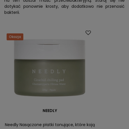
na ten obszar maść przeciwbakteryjną. Staraj się nie
dotykać ponownie krosty, aby dodatkowo nie przenosić
bakterii.
Okazja
NEEDLY
Needly Nasączone płatki tonujące, które koją