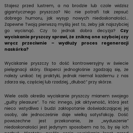
Stajesz przed lustrem, a na brodzie lub czole widzisz
gigantycznego pryszcza? Nic nie potrafi tak zepsuć
dobrego humoru, jak wysyp nowych niedoskonałości…
Zapewne Twoją pierwszą myślą jest to, żeby jak najszybciej
go wycisnąć. Czy to jednak dobra decyzja?
Czy
wyciskanie pryszczy sprawi, że znikną one szybciej czy
wręcz przeciwnie – wydłuży proces regeneracji
naskórka?
Wyciskanie pryszczy to dość kontrowersyjny w świecie
pielęgnacji skóry. Eksperci jednogłośnie zgadzają się, że
należy unikać tej praktyki, jednak niemal każdemu z nas
zdarza się, częściej lub rzadziej, „dłubać” przy skórze.
Wiele osób określa wyciskanie pryszczy mianem swojego
„guilty pleasure”. To nic innego, jak aktywność, która jest
nieco wstydliwa i budzi zakłopotanie doświadczającej jej
osoby, ale jednocześnie daje wielką satysfakcję. Dość
powszechne jest przekonanie, że „wyduszenie”
niedoskonałości jest jedynym sposobem na to, by się ich