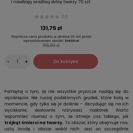
i nawilżają wrażliwą skórę twarzy 70 szt.
0.0
131,75 zł
Najniższa cena produktu w okresie 30 dni przed
wprowadzeniem obniżki:
124,00 zł
155,00 zł
-
Do koszyka
+
Pamiętaj o tym, że nie wszystkie pryszcze nadają się do
wyciśnięcia. Nie ruszaj podskórnych grudek, które bolą w
momencie, gdy tylko się je dotknie – decydując się na ich
wyciskanie, dosłownie rozrywasz naskórek. Warto
wspomnieć również o tym, że istnieje coś takiego, jak
trójkąt śmierci na twarzy.
To obszar, który obejmuje nos,
usta, brodę i obszar wokół nich. Jest on szczególnie