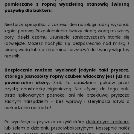
pomieszane z ropną wydzieliną stanowią świetną
pożywkę dla bakterii.
Niektórzy specjaliści z zakresu dermatologii radzą wykonać
kąpiel parową. Rozpulchnienie twarzy ciepłą wodą rozszerzy
pory, dzięki czemu usunięcie zanieczyszczeń stanie się
łatwiejsze. Możesz nachylić się bezpośrednio nad miską z
ciepłą wodą lub na kilka minut przyłożyć do twarzy wilgotny
ręcznik.
Bezpiecznie możesz wycisnąć jedynie taki pryszcz,
którego jasnożółty ropny czubek widoczny jest już na
powierzchni skóry.
Zrób to opuszkami palców przez
czystą chusteczkę higieniczną. Nie używaj do tego celu
ostro spiłowanych paznokci ani nie przekłuwaj pryszcza
żadnym narzędziem – bez wprawy i sterylności łatwo o
uszkodzenie naskórka!
Po wyciśnięciu pryszcza oczyść skórę
delikatnym tonikiem
lub żelem o działaniu przeciwbakteryjnym. Następnie nałóż