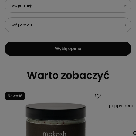
Twoje imię
Twój email
Wyślij opinię
Warto zobaczyć
Nowość
Promocja
Nowość
poppy head b
C