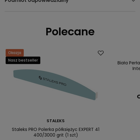
Podmiot odpowiedzialny
Polecane
Okazja
Nasz bestsell
Nasz bestseller
Biała Per
Int
C
STALEKS
Staleks PRO Polerka półksiężyc EXPERT 41
400/3000 grit (1 szt)