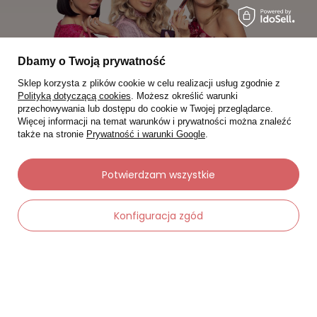
Dbamy o Twoją prywatność
Sklep korzysta z plików cookie w celu realizacji usług zgodnie z
Polityką dotyczącą cookies
. Możesz określić warunki
przechowywania lub dostępu do cookie w Twojej przeglądarce.
Więcej informacji na temat warunków i prywatności można znaleźć
także na stronie
Prywatność i warunki Google
.
Moje zamówienia
Potwierdzam wszystkie
Status zamówienia
Śledzenie przesyłki
Konfiguracja zgód
Chcę zareklamować produkt
Chcę zwrócić produkt
-
Dodaj do koszyka
+
Chcę wymienić towar
Kontakt