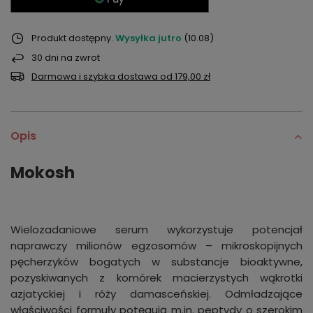
Produkt dostępny
Wysyłka
jutro
(10.08)
30
dni na zwrot
Darmowa i szybka dostawa
od
179,00 zł
Opis
Mokosh
Wielozadaniowe serum wykorzystuje potencjał
naprawczy milionów egzosomów – mikroskopijnych
pęcherzyków bogatych w substancje bioaktywne,
pozyskiwanych z komórek macierzystych wąkrotki
azjatyckiej i róży damasceńskiej. Odmładzające
właściwości formuły potęgują m.in. peptydy o szerokim