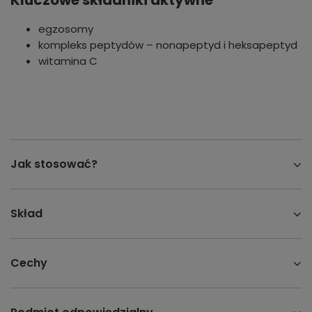
Kluczowe składniki aktywne
egzosomy
kompleks peptydów – nonapeptyd i heksapeptyd
witamina C
Jak stosować?
Skład
Cechy